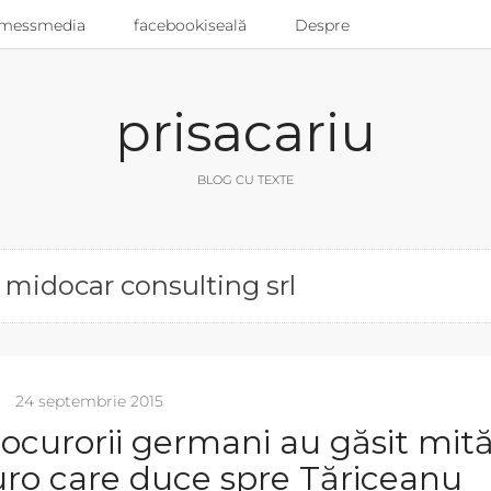
messmedia
facebookiseală
Despre
prisacariu
BLOG CU TEXTE
 midocar consulting srl
24 septembrie 2015
ocurorii germani au găsit mit
uro care duce spre Tăriceanu