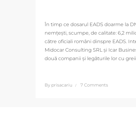
În timp ce dosarul EADS doarme la DN
nemțești, scumpe, de calitate: 6,2 mil
către oficiali români dinspre EADS. In
Midocar Consulting SRL și Icar Busines
două companii și legăturile lor cu grei
By
prisacariu
7 Comments