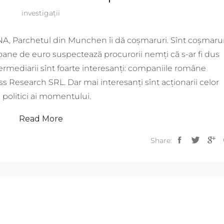
investigații
A, Parchetul din Munchen îi dă coșmaruri. Sînt coșmarur
ioane de euro suspectează procurorii nemți că s-ar fi dus
termediarii sînt foarte interesanți: companiile române
s Research SRL. Dar mai interesanți sînt acționarii celor
i politici ai momentului.
Read More
Share: