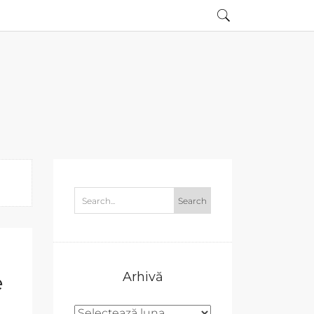
Arhivă
e
Arhivă