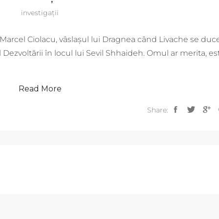
investigații
 Marcel Ciolacu, vâslașul lui Dragnea când Livache se duc
l Dezvoltării în locul lui Sevil Shhaideh. Omul ar merita, es
Read More
Share: