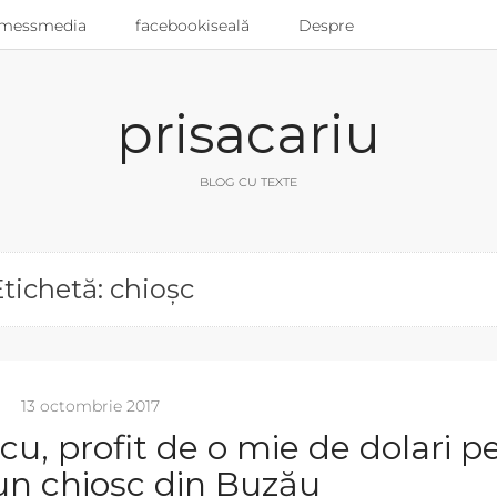
messmedia
facebookiseală
Despre
prisacariu
BLOG CU TEXTE
tichetă: chioșc
13 octombrie 2017
cu, profit de o mie de dolari p
-un chioșc din Buzău