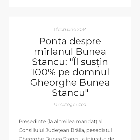
1 februarie 2014
Ponta despre
mîrlanul Bunea
Stancu: "Îl susţin
100% pe domnul
Gheorghe Bunea
Stancu"
Uncategorized
Președinte (la al treilea mandat) al
Consiliului Județean Brăila, pesedistul
Gheorghe Bunea Stancu a înjurat-o de