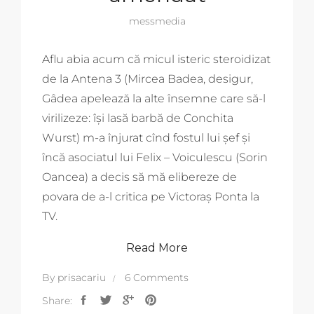
messmedia
Aflu abia acum că micul isteric steroidizat
de la Antena 3 (Mircea Badea, desigur,
Gâdea apelează la alte însemne care să-l
virilizeze: își lasă barbă de Conchita
Wurst) m-a înjurat cînd fostul lui șef și
încă asociatul lui Felix – Voiculescu (Sorin
Oancea) a decis să mă elibereze de
povara de a-l critica pe Victoraș Ponta la
TV.
Read More
By
prisacariu
6 Comments
Share: