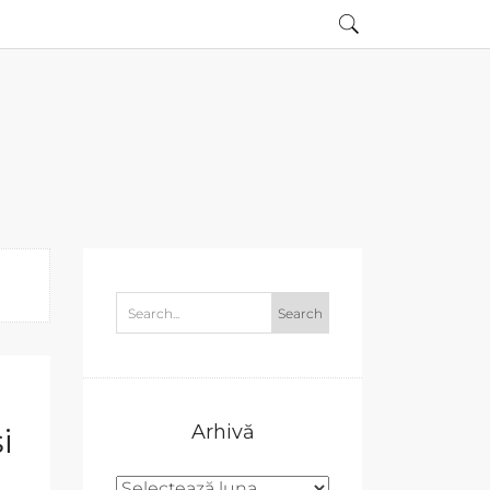
Arhivă
i
Arhivă