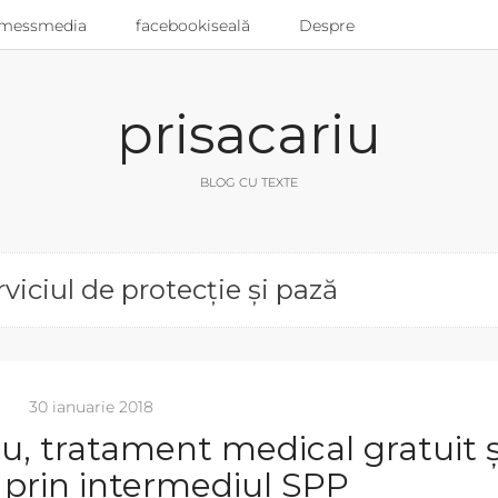
messmedia
facebookiseală
Despre
prisacariu
BLOG CU TEXTE
rviciul de protecție și pază
30 ianuarie 2018
u, tratament medical gratuit ș
t prin intermediul SPP