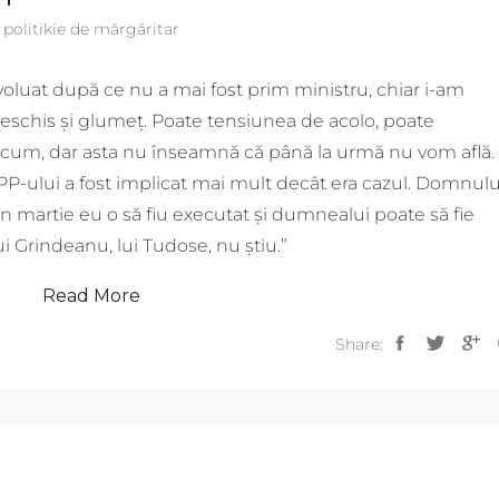
politikie de mărgăritar
luat după ce nu a mai fost prim ministru, chiar i-am
deschis şi glumeţ. Poate tensiunea de acolo, poate
acum, dar asta nu înseamnă că până la urmă nu vom află.
PP-ului a fost implicat mai mult decât era cazul. Domnulu
n martie eu o să fiu executat şi dumnealui poate să fie
lui Grindeanu, lui Tudose, nu ştiu.”
Read More
Share: