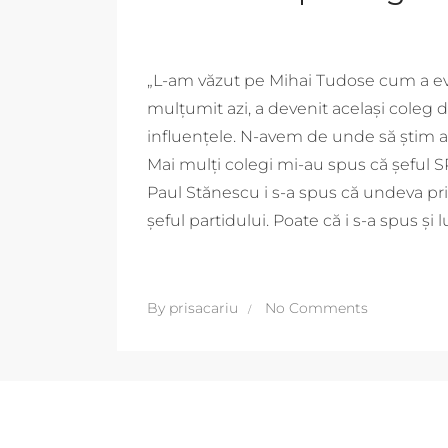
„L-am văzut pe Mihai Tudose cum a evo
mulţumit azi, a devenit acelaşi coleg 
influenţele. N-avem de unde să ştim 
Mai mulţi colegi mi-au spus că şeful S
Paul Stănescu i s-a spus că undeva pri
şeful partidului. Poate că i s-a spus şi 
By
prisacariu
No Comments