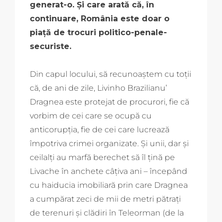
generat-o. Și care arată că, în
continuare, România este doar o
piață de trocuri politico-penale-
securiste.
Din capul locului, să recunoaștem cu toții
că, de ani de zile, Livinho Brazilianu’
Dragnea este protejat de procurori, fie că
vorbim de cei care se ocupă cu
anticorupția, fie de cei care lucrează
împotriva crimei organizate. Și unii, dar și
ceilalți au marfă berechet să îl țină pe
Livache în anchete câțiva ani – începând
cu haiducia imobiliară prin care Dragnea
a cumpărat zeci de mii de metri pătrați
de terenuri și clădiri în Teleorman (de la