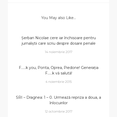
You May also Like...
Șerban Nicolae cere iar închisoare pentru
jurnaliștii care scriu despre dosare penale
14 noiembrie 2017
F……k you, Ponta, Oprea, Piedone! Generația
F……k vă salută!
4 noiembrie 2015
SRI – Dragnea: 1 – 0. Urmează repriza a doua, a
înlocuirilor
12 octombrie 2017