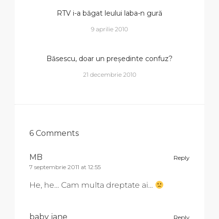
RTV i-a băgat leului laba-n gură
9 aprilie 2010
Băsescu, doar un președinte confuz?
21 decembrie 2010
6 Comments
MB
Reply
7 septembrie 2011 at 12:55
He, he… Cam multa dreptate ai…
baby jane
Reply