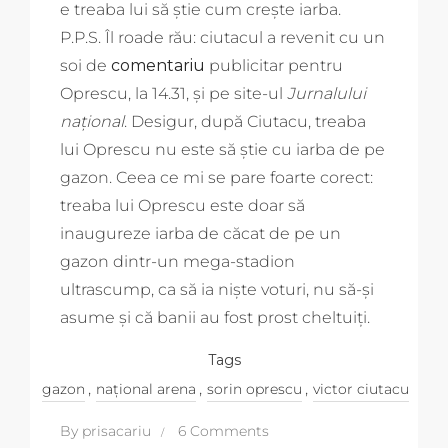
e treaba lui să știe cum crește iarba.
P.P.S. Îl roade rău: ciutacul a revenit cu un
soi de
comentariu
publicitar pentru
Oprescu, la 14.31, și pe site-ul
Jurnalului
național
. Desigur, după Ciutacu, treaba
lui Oprescu nu este să știe cu iarba de pe
gazon. Ceea ce mi se pare foarte corect:
treaba lui Oprescu este doar să
inaugureze iarba de căcat de pe un
gazon dintr-un mega-stadion
ultrascump, ca să ia niște voturi, nu să-și
asume și că banii au fost prost cheltuiți.
Tags
,
,
,
gazon
național arena
sorin oprescu
victor ciutacu
By
prisacariu
6 Comments