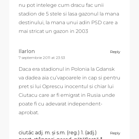
nu pot intelege cum dracu fac unii
stadion de 5 stele si lasa gazonul la mana
destinului, la mana unui adin PSD care a
mai stricat un gazon in 2003
IlarIon
Reply
7 septembrie 2011 at 23:53
Daca era stadionul in Polonia la Gdansk
va dadea aia cu’vapoarele in cap si pentru
pret si lui Oprescu inocentul si chiar lui
Ciutacu care ar fi emigrat in Rusia unde
poate fi cu adevarat independent-
aprobat.
ciutác adj. m. și s.m. (reg.) 1. (adj.)
Reply