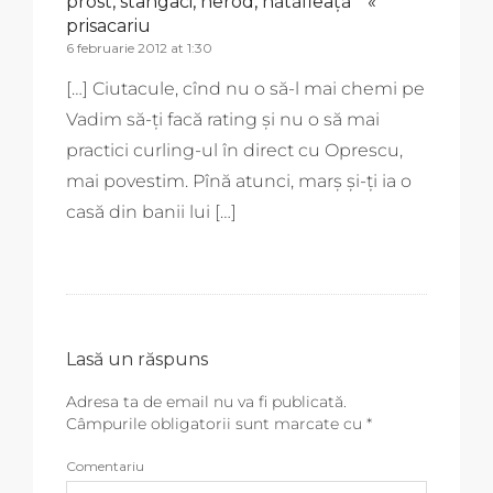
prost, stângaci, nerod, nătăfleață * «
prisacariu
6 februarie 2012 at 1:30
[…] Ciutacule, cînd nu o să-l mai chemi pe
Vadim să-ți facă rating și nu o să mai
practici curling-ul în direct cu Oprescu,
mai povestim. Pînă atunci, marș și-ți ia o
casă din banii lui […]
Lasă un răspuns
Adresa ta de email nu va fi publicată.
Câmpurile obligatorii sunt marcate cu
*
Comentariu