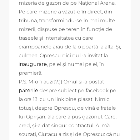
mizeria de gazon de pe Național Arena.
Pe care mizerie a văzut-o în direct, din
tribună, transformîndu-se în mai multe
mizerii, dispuse pe teren în funcție de
traseele și intensitatea cu care
crampoanele arau de la o poartă la alta. Și,
culmea, Oprescu nici nu l-a invitat la
inaugurare
, pe el și numai pe el, în
premieră.
P.S. M-o fi auzit?:)) Omul și-a postat
părerile
despre subiect pe facebook pe
la ora 13, cu un link bine plasat. Nimic,
totuși, despre Oprescu, de vină e fratele
lui Oprișan, ăla care a pus gazonul. Care,
cred, și-a dat singur contractul. A, mă
scuzați, Ciutacu a zis și de Oprescu: că nu