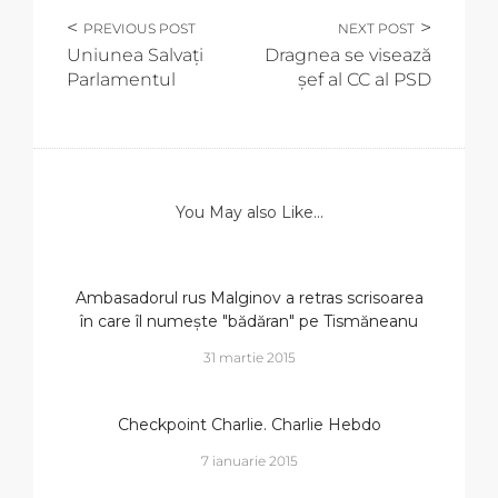
PREVIOUS POST
NEXT POST
Uniunea Salvați
Dragnea se visează
Parlamentul
șef al CC al PSD
You May also Like...
Ambasadorul rus Malginov a retras scrisoarea
în care îl numește "bădăran" pe Tismăneanu
31 martie 2015
Checkpoint Charlie. Charlie Hebdo
7 ianuarie 2015