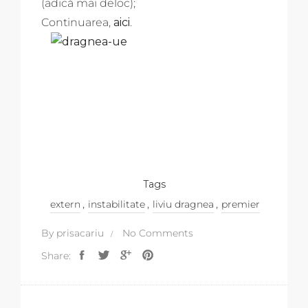
(adică mai deloc);
Continuarea,
aici
.
Tags
,
,
,
extern
instabilitate
liviu dragnea
premier
By
prisacariu
No Comments
Share: