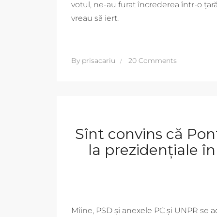
votul, ne-au furat încrederea într-o țar
vreau să iert.
By
prisacariu
20 Comments
Sînt convins că Pon
la prezidențiale î
Mîine, PSD și anexele PC și UNPR se a