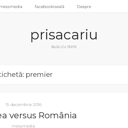
messmedia
facebookiseală
Despre
prisacariu
BLOG CU TEXTE
tichetă: premier
15 decembrie 2016
a versus România
messmedia