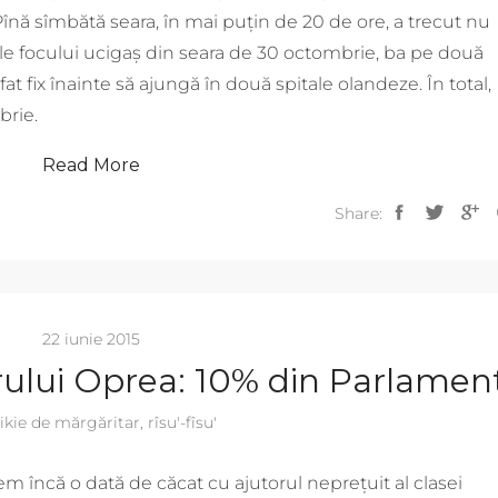
 Pînă sîmbătă seara, în mai puțin de 20 de ore, a trecut nu
mele focului ucigaș din seara de 30 octombrie, ba pe două
ifat fix înainte să ajungă în două spitale olandeze. În total,
brie.
Read More
Share:
22 iunie 2015
rului Oprea: 10% din Parlamen
tikie de mărgăritar
,
rîsu'-fîsu'
m încă o dată de căcat cu ajutorul neprețuit al clasei