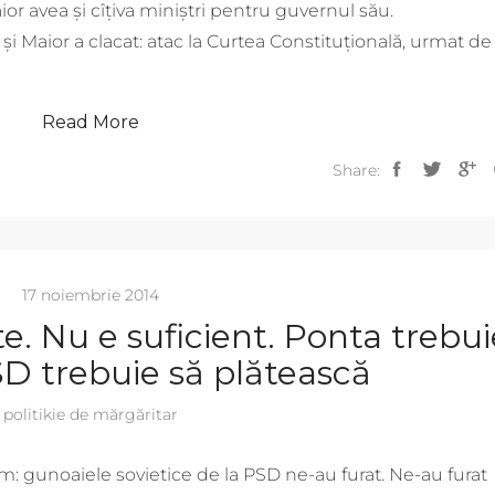
r avea și cîțiva miniștri pentru guvernul său.
și Maior a clacat: atac la Curtea Constituțională, urmat de
Read More
Share:
17 noiembrie 2014
e. Nu e suficient. Ponta trebui
SD trebuie să plătească
politikie de mărgăritar
im: gunoaiele sovietice de la PSD ne-au furat. Ne-au furat