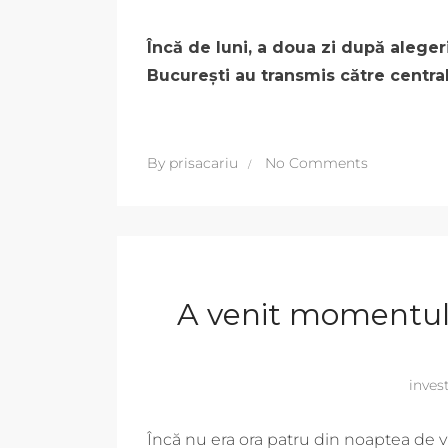
Încă de luni, a doua zi după alege
București au transmis către centra
By
prisacariu
No Comments
A venit momentul s
invest
Încă nu era ora patru din noaptea de v