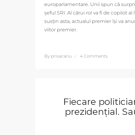
europarlamentare. Unii spun că surpriz
șeful SRI. Al cărui rol va fi de copilot
susțin asta, actualul premier își va an
viitor premier.
By
prisacariu
4 Comments
Fiecare politici
prezidențial. S