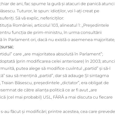
a chiar de ani, fac spume la gură și atacuri de panică atunci
sescu. Tuturor, le spun: idioților, voi l-ați creat pe
eriți. Să vă explic, nefericiților:
tituția României, articolul 103, alineatul 1: „Preşedintele
ru funcţia de prim-ministru, în urma consultării
tă în Parlament ori, dacă nu există o asemenea majoritate,
(
sursa
);
partidul” care „are majoritatea absolută în Parlament”;
adoptată (prin modificarea celei anterioare) în 2003; atunci
murită, putea alege să modifice cuvîntul „partid” și să-l
ică” sau să mențină „partid”, dar să adauge ȘI sintagma
m, Traian Băsescu, președintele „dictator”, era obligat de
mnat de către alianța politică ce ar fi avut „are
ică (cel mai probabil) USL, FĂRĂ a mai discuta cu fiecare
, s-au făcut și modificări; printre acestea, cea care preved