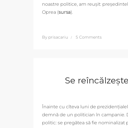
noastre politice, am reușit: președint
Oprea (
sursa
).
By
prisacariu
5 Comments
Se reîncălzeșt
Înainte cu cîteva luni de prezidențial
demnă de un politician în campanie. De
politic: se pregătea să fie nominaliza