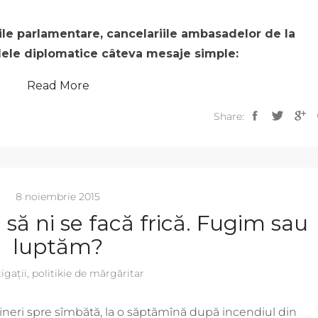
rile parlamentare, cancelariile ambasadelor de la
lele diplomatice câteva mesaje simple:
Read More
Share:
8 noiembrie 2015
ă ni se facă frică. Fugim sau
luptăm?
igații
,
politikie de mărgăritar
ineri spre sîmbătă, la o săptămînă după incendiul din