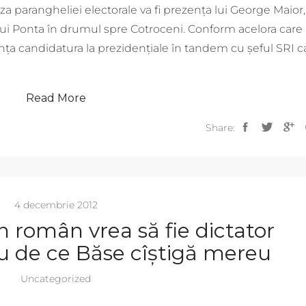
a parangheliei electorale va fi prezența lui George Maior,
 al lui Ponta în drumul spre Cotroceni. Conform acelora care
unța candidatura la prezidențiale în tandem cu șeful SRI c
Read More
Share:
4 decembrie 2012
an român vrea să fie dictator
au de ce Băse cîștigă mereu
Uncategorized