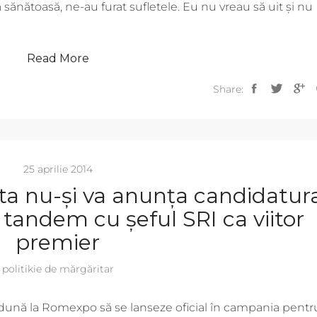
ă sănătoasă, ne-au furat sufletele. Eu nu vreau să uit și nu
Read More
Share:
25 aprilie 2014
ta nu-și va anunța candidatur
n tandem cu șeful SRI ca viitor
premier
politikie de mărgăritar
dună la Romexpo să se lanseze oficial în campania pentr