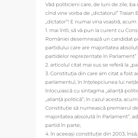
Văd politicieni care, de luni de zile, b
cînd vine vorba de „dictatorul” Traian Bă
„dictator”! E numai vina voastră, acum suf
1. mai întîi, să vă pun la curent cu Cons
României desemnează un candidat pent
partidului care are majoritatea absolu
partidelor reprezentate în Parlament” 
2. articolul citat mai sus se referă la „
3. Constituția din care am citat a fost 
parlamentul, în înțelepciunea lui nețăr
înlocuiască cu sintagma „alianță polit
„alianță politică”; în cazul acesta, acu
Constituție să numească premierul dese
majoritatea absolută în Parlament”, ad
partid în parte;
4. în aceeași constituție din 2003, însă