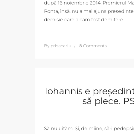
după 16 noiembrie 2014. Premierul Maio
Ponta, însă, nu a mai ajuns președinte 
demisie care a cam fost demitere.
By
prisacariu
8 Comments
Iohannis e președint
să plece. P
Să nu uităm. Și, de mîine, să-i pedeps