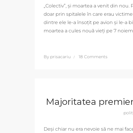
„Colectiv”, și moartea a venit din nou.
doar prin spitalele în care erau victi
dintre ele le-a însoțit pe avion și le-a b
moartea a cules nouă vieți pe 7 noiem
By
prisacariu
18 Comments
Majoritatea premie
poli
Deși chiar nu era nevoie să ne mai face