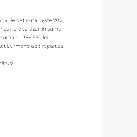
companie deținută peste 70%
ramas nerepartizat, in suma
, suma de 389.550 lei.
tatii, urmand a se repartiza
nătură.