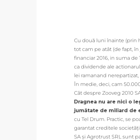
Cu două luni înainte (prin h
tot cam pe atât (de fapt, în
financiar 2016, in suma de 1
ca dividende ale actionarulu
lei ramanand nerepartizat, c
În medie, deci, cam 50.000 
Cât despre Zooveg 2010 SA,
Dragnea nu are nici o le
jumătate de miliard de e
cu Tel Drum. Practic, se po
garantat creditele societă
SA și Agrotrust SRL sunt p