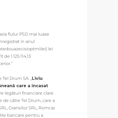
rasla fiului PSD mai luase
nregistrat in anul
sutedouazecisioptmiilei) lei
 de 1.125.114,13
erior.”
e Tel Drum SA: „
Liviu
ăneană care a încasat
re legături financiare clare
te de către Tel Drum, care a
 SRL, Gransiloz SRL, Romcip
dite bancare pentru a