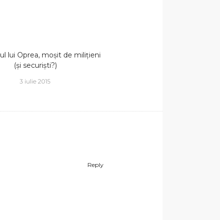
l lui Oprea, moșit de milițieni
(și securiști?)
3 iulie 2015
Reply