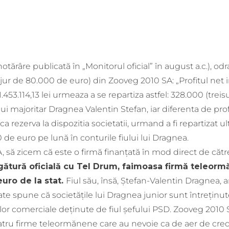
otărâre publicată în „Monitorul oficial” în august a.c.), od
 jur de 80.000 de euro) din Zooveg 2010 SA: „Profitul net i
.453.114,13 lei urmeaza a se repartiza astfel: 328.000 (trei
i majoritar Dragnea Valentin Stefan, iar diferenta de profit
a rezerva la dispozitia societatii, urmand a fi repartizat ult
de euro pe lună în conturile fiului lui Dragnea.
 să zicem că este o firmă finanțată în mod direct de cătr
gătură oficială cu Tel Drum, faimoasa firmă teleorm
uro de la stat.
Fiul său, însă, Ștefan-Valentin Dragnea, a
ate spune că societățile lui Dragnea junior sunt întreținu
ților comerciale deținute de fiul șefului PSD. Zooveg 2010
atru firme teleormănene care au nevoie ca de aer de cre