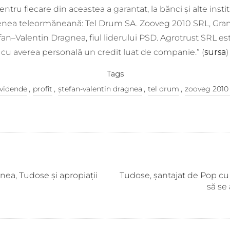
pentru fiecare din aceastea a garantat, la bănci și alte instit
a teleormăneană: Tel Drum SA. Zooveg 2010 SRL, Grans
an–Valentin Dragnea, fiul liderului PSD. Agrotrust SRL est
t cu averea personală un credit luat de companie.” (
sursa
)
Tags
,
,
,
,
ividende
profit
ștefan-valentin dragnea
tel drum
zooveg 2010
gnea, Tudose și apropiații
Tudose, șantajat de Pop cu 
să se