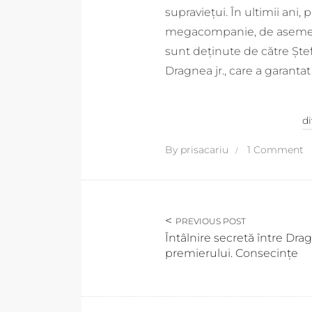
supraviețui. În ultimii ani, 
megacompanie, de asemene
sunt deținute de către Ștef
Dragnea jr., care a garanta
d
By
prisacariu
1 Comment
PREVIOUS POST
Întâlnire secretă între Dra
premierului. Consecințe