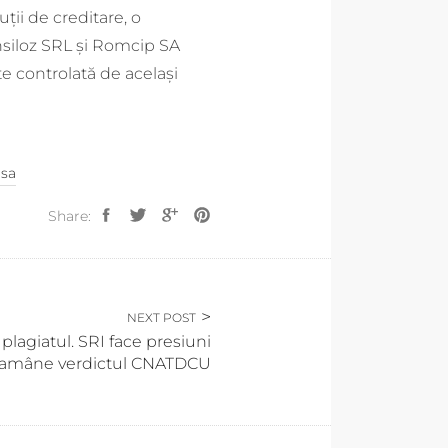
uții de creditare, o
iloz SRL și Romcip SA
e controlată de același
 sa
Share:
NEXT POST
plagiatul. SRI face presiuni
 amâne verdictul CNATDCU