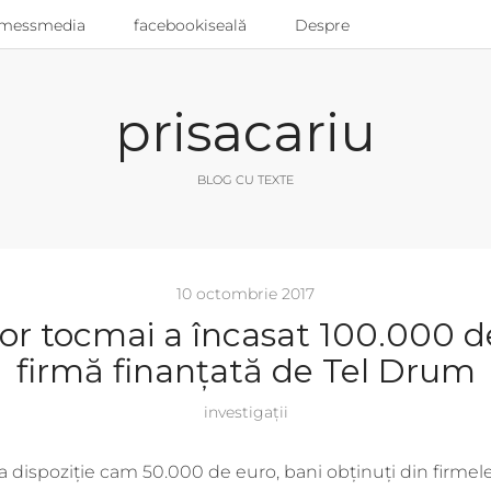
messmedia
facebookiseală
Despre
prisacariu
BLOG CU TEXTE
10 octombrie 2017
or tocmai a încasat 100.000 de
firmă finanțată de Tel Drum
investigații
 la dispoziție cam 50.000 de euro, bani obținuți din firme