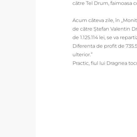
către Tel Drum, faimoasa co
Acum câteva zile, în „Moni
de către Ștefan Valentin Dr
de 1.125.114 lei, se va repa
Diferenta de profit de 735.5
ulterior.”
Practic, fiul lui Dragnea t