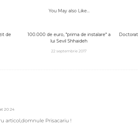
You May also Like...
it de
100.000 de euro, "prima de instalare" a
Doctoratu
lui Sevil Shhaideh
22 septembrie 2017
at 20:24
tru articol,domnule Prisacariu !