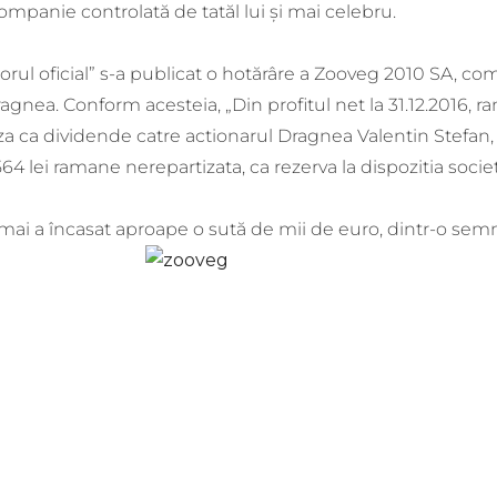
mpanie controlată de tatăl lui și mai celebru.
torul oficial” s-a publicat o hotărâre a Zooveg 2010 SA, 
agnea. Conform acesteia, „Din profitul net la 31.12.2016, 
rtiza ca dividende catre actionarul Dragnea Valentin Stefan
64 lei ramane nerepartizata, ca rezerva la dispozitia socie
ocmai a încasat aproape o sută de mii de euro, dintr-o sem