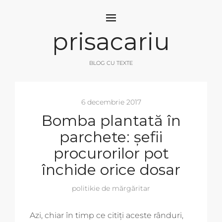
prisacariu
BLOG CU TEXTE
6 decembrie 2017
Bomba plantată în
parchete: șefii
procurorilor pot
închide orice dosar
politikie de mărgăritar
Azi, chiar în timp ce citiți aceste rânduri,