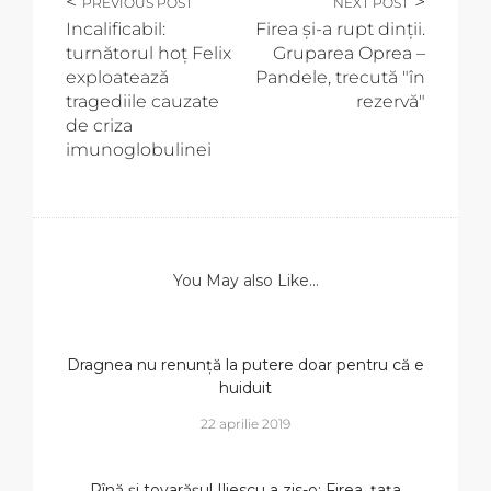
PREVIOUS POST
NEXT POST
Incalificabil:
Firea și-a rupt dinții.
turnătorul hoț Felix
Gruparea Oprea –
exploatează
Pandele, trecută "în
tragediile cauzate
rezervă"
de criza
imunoglobulinei
You May also Like...
Dragnea nu renunță la putere doar pentru că e
huiduit
22 aprilie 2019
Pînă și tovarășul Iliescu a zis-o: Firea, țața