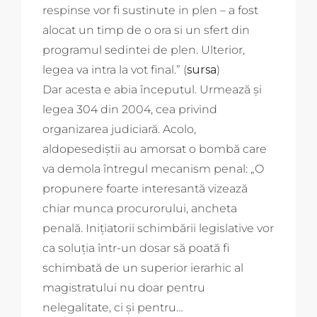
respinse vor fi sustinute in plen – a fost
alocat un timp de o ora si un sfert din
programul sedintei de plen. Ulterior,
legea va intra la vot final.” (
sursa
)
Dar acesta e abia începutul. Urmează și
legea 304 din 2004, cea privind
organizarea judiciară. Acolo,
aldopesediștii au amorsat o bombă care
va demola întregul mecanism penal: „O
propunere foarte interesantă vizează
chiar munca procurorului, ancheta
penală. Inițiatorii schimbării legislative vor
ca soluția într-un dosar să poată fi
schimbată de un superior ierarhic al
magistratului nu doar pentru
nelegalitate, ci și pentru…