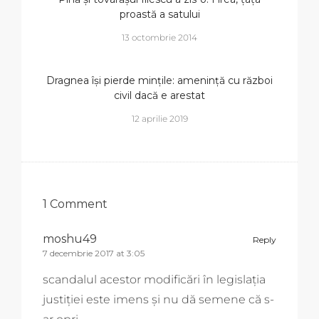
proastă a satului
13 octombrie 2014
Dragnea își pierde mințile: amenință cu război
civil dacă e arestat
12 aprilie 2019
1 Comment
moshu49
Reply
7 decembrie 2017 at 3:05
scandalul acestor modificări în legislația
justiției este imens și nu dă semene că s-