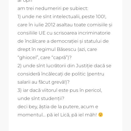
ar opri
am trei nedumeriri pe subiect:
1) unde ne sînt intelectualii, peste 100!,
care în iulie 2012 asaltau toate comisiile și
consiliile UE cu scrisoarea incriminatorie
de încălcare a democrației și statului de
drept în regimul Băsescu (azi, care
“ghiocel”, care “capră”)?
2) unde sînt lucrătorii din Justiție dacă se
consideră încălecați de politic (pentru
salarii au făcut grevă!)?
3) iar dacă viitorul este pus în pericol,
unde sînt studenții?
deci bey, ăștia de la putere, acum e
momentul… pă iel Lică, pă iel măh!