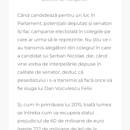
Când candidează pentru un loc în
Parlament, potențialii deputați și senatori
își fac campanie electorală în colegiile pe
care ar urma să le reprezinte. Nu știu ce i-
au transmis alegătorii din colegiul în care
a candidat lui Șerban Nicolae, dar, când
vine vorba de interpelările depuse în
calitate de senator, deduc că
pesedistului i s-a transmis să facă orice să
fie sluga lui Dan Voiculescu Felix.
Și, cum în primăvara lui 2015, toată lumea
se întreba cum va recupera statul
prejudiciul de 60 de milioane de euro
(peste 222 de milioane de lei) de la