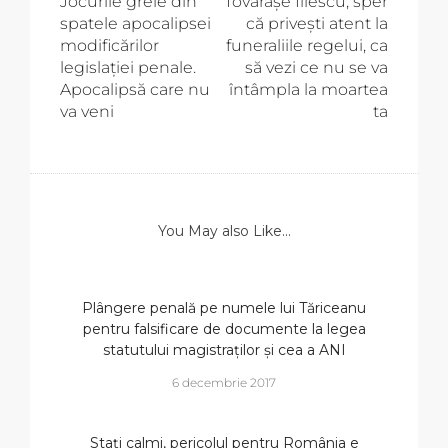
Jocurile grele din
Tovarășe Iliescu, sper
spatele apocalipsei
că privești atent la
modificărilor
funeraliile regelui, ca
legislației penale.
să vezi ce nu se va
Apocalipsă care nu
întâmpla la moartea
va veni
ta
You May also Like...
Plângere penală pe numele lui Tăriceanu
pentru falsificare de documente la legea
statutului magistraților și cea a ANI
6 decembrie 2017
Stați calmi, pericolul pentru România e