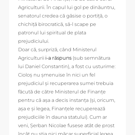
Agriculturii. În capul lui gol pe dinăuntru,
senatorul credea că găsise o portiță, o
chichiță birocratică, să-l scape pe
patronul lui spiritual de plata
prejudiciului.
Doar că, surpriză, când Ministerul
Agriculturii
i-a răspuns
(sub semnătura
lui Daniel Constantin), a fost cu usturime:
Cioloș nu șmenuise în nici un fel
prejudiciul și recuperarea sumei trebuia
făcută de către Ministerul de Finanțe
pentru că așa a decis instanța (și, oricum,
așa e și legea, Finanțele recuperează
prejudiciile în dauna statului). Cum ar
veni, Șerban Nicolae fusese atât de prost
încât nu știa nici măcar superficial legea.