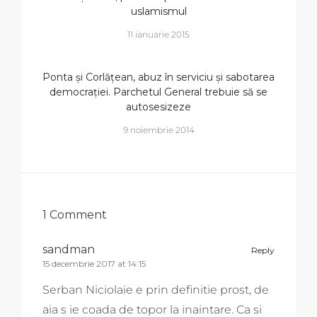
uslamismul
11 ianuarie 2015
Ponta și Corlățean, abuz în serviciu și sabotarea
democrației. Parchetul General trebuie să se
autosesizeze
9 noiembrie 2014
1 Comment
sandman
Reply
15 decembrie 2017 at 14:15
Serban Niciolaie e prin definitie prost, de
aia s ie coada de topor la inaintare. Ca si