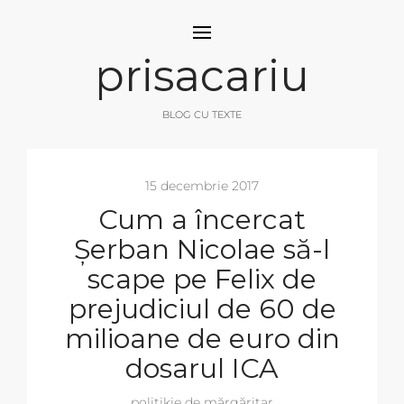
prisacariu
BLOG CU TEXTE
15 decembrie 2017
Cum a încercat
Șerban Nicolae să-l
scape pe Felix de
prejudiciul de 60 de
milioane de euro din
dosarul ICA
politikie de mărgăritar