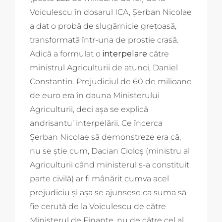
Voiculescu în dosarul ICA, Șerban Nicolae
a dat o probă de slugărnicie grețoasă,
transformată într-una de prostie crasă.
Adică a formulat o
interpelare
către
ministrul Agriculturii de atunci, Daniel
Constantin. Prejudiciul de 60 de milioane
de euro era în dauna Ministerului
Agriculturii, deci așa se explică
andrisantu’ interpelării. Ce încerca
Șerban Nicolae să demonstreze era că,
nu se știe cum, Dacian Cioloș (ministru al
Agriculturii când ministerul s-a constituit
parte civilă) ar fi mânărit cumva acel
prejudiciu și așa se ajunsese ca suma să
fie cerută de la Voiculescu de către
Ministerul de Finanțe, nu de către cel al