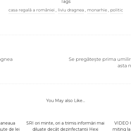
Tags
,
,
,
casa regală a româniei
liviu dragnea
monarhie
politic
ragnea
Se pregătește prima umilire
asta 
You May also Like...
maneaua
SRI ori minte, ori a trimis informări mai
VIDEO C
te de lei
diluate decât dezinfectanții Hexi
miting l