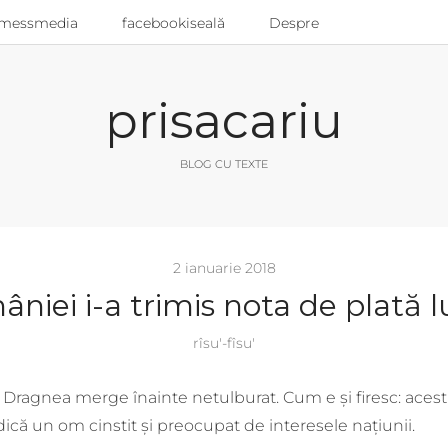
messmedia
facebookiseală
Despre
prisacariu
BLOG CU TEXTE
2 ianuarie 2018
iei i-a trimis nota de plată 
rîsu'-fîsu'
i Dragnea merge înainte netulburat. Cum e și firesc: acest
ică un om cinstit și preocupat de interesele națiunii.