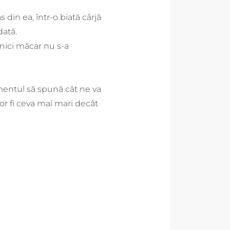
 din ea, într-o biată cârjă
dată.
 nici măcar nu s-a
mentul să spună cât ne va
vor fi ceva mai mari decât