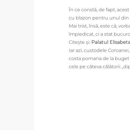
În ce constă, de fapt, aces
cu blazon pentru unul din c
Mai trist, însă, este că, v
împiedicat, ci a stat bucur
Citește și:
Palatul Elisabet
Iar azi, custodele Coroane
costa pomana de la buget 
cele pe câteva călătorii „di