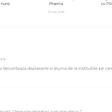
 nunți
Pharma
cu PSD
13 mai 2016
2:15
si deconteaza deplasarile si diurna de la institutiile pe ca
licată.
Câmpurile obligatorii sunt marcate cu
*