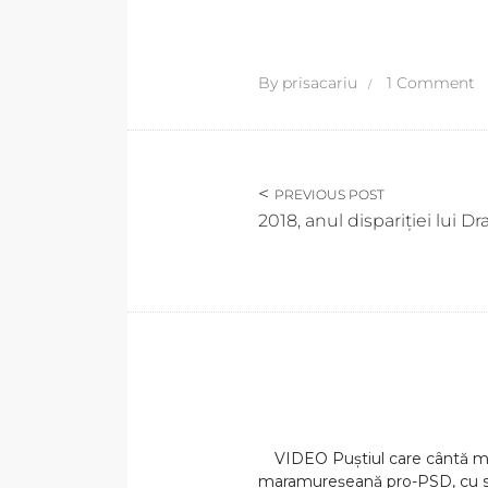
By
prisacariu
1 Comment
PREVIOUS POST
2018, anul dispariției lui D
VIDEO Puștiul care cântă 
maramureșeană pro-PSD, cu su