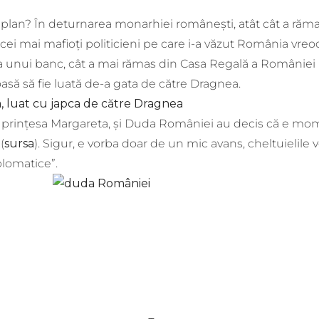
t plan? În deturnarea monarhiei românești, atât cât a rămas
ei mai mafioți politicieni pe care i-a văzut România vreo
orba unui banc, cât a mai rămas din Casa Regală a României
oasă să fie luată de-a gata de către Dragnea.
a, luat cu japca de către Dragnea
i, prințesa Margareta, și Duda României au decis că e mo
(
sursa
). Sigur, e vorba doar de un mic avans, cheltuielile 
plomatice”.