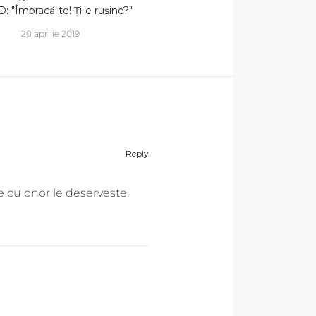
: "Îmbracă-te! Ți-e rușine?"
20 aprilie 2019
Reply
re cu onor le deserveste.