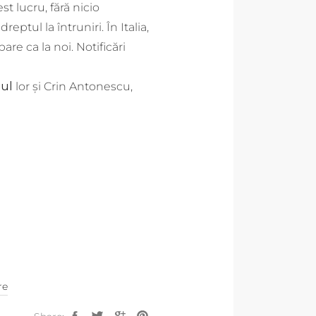
t lucru, fără nicio
ptul la întruniri. În Italia,
are ca la noi. Notificări
nul
lor și Crin Antonescu,
re