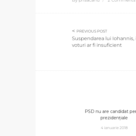
By
prisacariu
2 Comments
PREVIOUS POST
Suspendarea lui Iohannis,
voturi ar fi insuficient
PSD nu are candidat pe
prezidențiale
4 ianuarie 2018