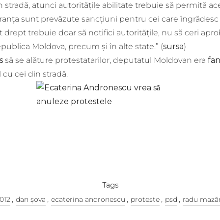
tradă, atunci autoritățile abilitate trebuie să permită aces
ranța sunt prevăzute sancțiuni pentru cei care îngrădesc dre
drept trebuie doar să notifici autoritățile, nu să ceri aprob
publica Moldova, precum și în alte state.” (
sursa
)
s
să se alăture protestatarilor, deputatul Moldovan era
fa
 cu cei din stradă.
Tags
,
,
,
,
,
012
dan șova
ecaterina andronescu
proteste
psd
radu mază