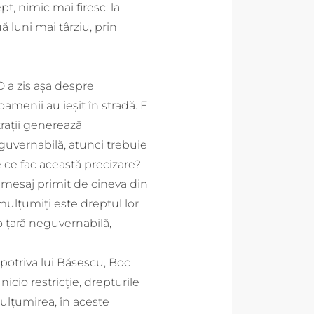
, nimic mai firesc: la
 luni mai târziu, prin
D a zis așa despre
amenii au ieșit în stradă. E
rații generează
eguvernabilă, atunci trebuie
e ce fac această precizare?
 mesaj primit de cineva din
mulțumiți este dreptul lor
o țară neguvernabilă,
potriva lui Băsescu, Boc
nicio restricție, drepturile
lțumirea, în aceste