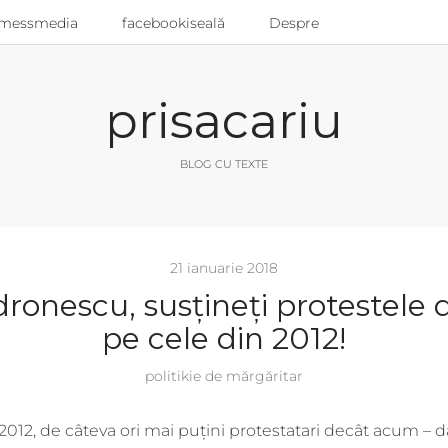
messmedia
facebookiseală
Despre
prisacariu
BLOG CU TEXTE
21 ianuarie 2018
ronescu, susțineți protestele 
pe cele din 2012!
politikie de mărgăritar
2012, de câteva ori mai puțini protestatari decât acum – da