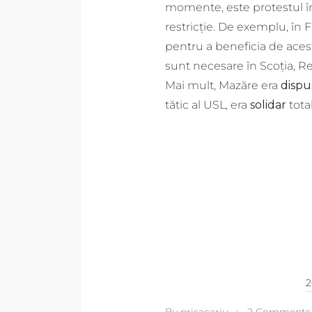
momente, este protestul în s
restricție. De exemplu, în F
pentru a beneficia de acest 
sunt necesare în Scoția, Re
Mai mult, Mazăre era
dispu
tătic al USL, era
solidar
total
2