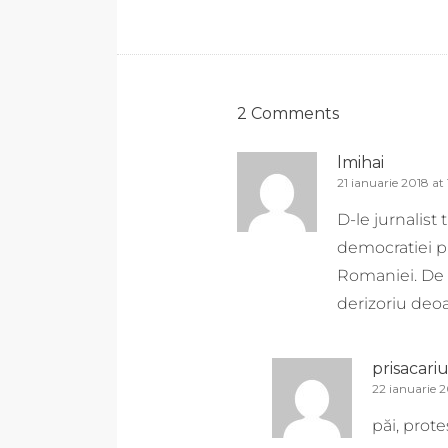
2 Comments
lmihai
21 ianuarie 2018 at 
D-le jurnalist
democratiei pr
Romaniei. De 
derizoriu deoa
prisacari
22 ianuarie 2
păi, prote