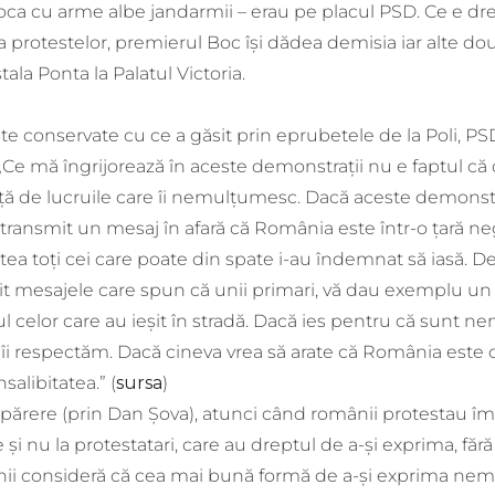
ca cu arme albe jandarmii – erau pe placul PSD. Ce e drept
 protestelor, premierul Boc își dădea demisia iar alte două
ala Ponta la Palatul Victoria.
e conservate cu ce a găsit prin eprubetele de la Poli, PS
Ce mă îngrijorează în aceste demonstrații nu e faptul că o
față de lucruile care îi nemulțumesc. Dacă aceste demonst
ele transmit un mesaj în afară că România este într-o țară n
tea toți cei care poate din spate i-au îndemnat să iasă. D
it mesajele care spun că unii primari, vă dau exemplu un
l celor care au ieșit în stradă. Dacă ies pentru că sunt ne
ă îi respectăm. Dacă cineva vrea să arate că România este 
alibitatea.” (
sursa
)
ă părere (prin Dan Șova), atunci când românii protestau îm
și nu la protestatari, care au dreptul de a-și exprima, fără 
i consideră că cea mai bună formă de a-și exprima nemu