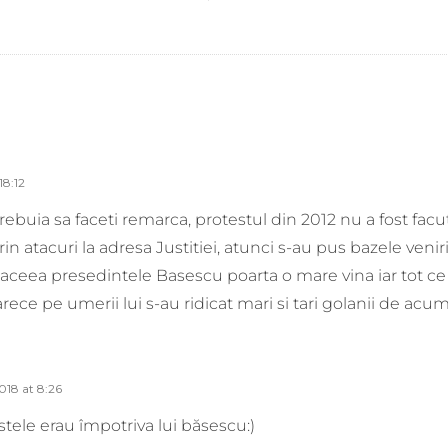
18:12
 trebuia sa faceti remarca, protestul din 2012 nu a fost fac
in atacuri la adresa Justitiei, atunci s-au pus bazele veniri
aceea presedintele Basescu poarta o mare vina iar tot 
rece pe umerii lui s-au ridicat mari si tari golanii de acum
u
018 at 8:26
stele erau împotriva lui băsescu:)