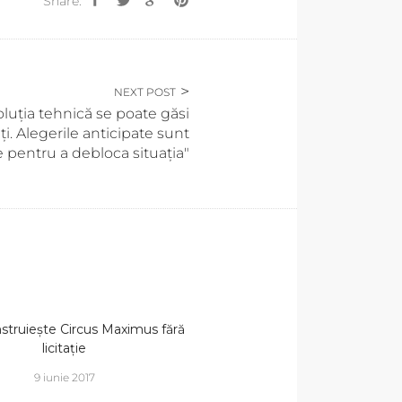
Share:
NEXT POST
luția tehnică se poate găsi
ăți. Alegerile anticipate sunt
e pentru a debloca situația"
nstruiește Circus Maximus fără
licitație
9 iunie 2017