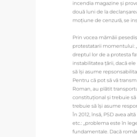
incendia magazine și provo
două luni de la declanșarea
moțiune de cenzură, se inst
Prin vocea mămăii pesedist
protestatarii momentului: „
dreptul lor de a protesta 
instabilitatea țării, dacă 
să își asume repsonsabilita
Pentru că pot să vă transm
Roman, au plătit transportu
constituțional și trebuie s
trebuie să își asume respons
În 2012, însă, PSD avea alt
etc.: „problema este în lege 
fundamentale. Dacă români