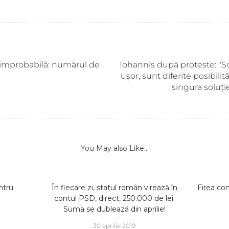
 improbabilă: numărul de
Iohannis după proteste: "So
ușor, sunt diferite posibilit
singura soluți
You May also Like...
ntru
În fiecare zi, statul român virează în
Firea co
contul PSD, direct, 250.000 de lei.
Suma se dublează din aprilie!
30 aprilie 2019