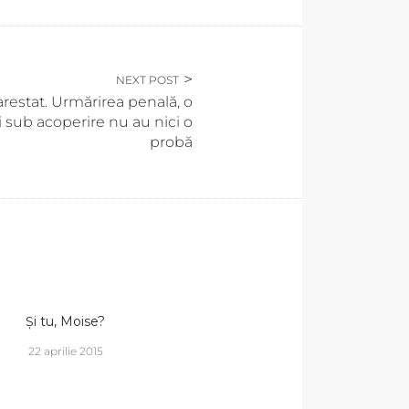
NEXT POST
 arestat. Urmărirea penală, o
i sub acoperire nu au nici o
probă
Și tu, Moise?
22 aprilie 2015