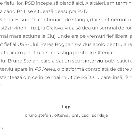
ieful lor, PSD începe să piardă aici. Alaltăieri, am termi
tă când PNL se situează deasupra PSD.
âlcea. Ei sunt în continuare de stânga, dar sunt nemulțu
stăzi (vineri – n.r.), la Craiova, vrea să dea un semnal de f
 mai mare acțiune la Cluj, unde era pe vremuri fief liberal ș
 fief al USR-ului. Rareș Bogdan s-a dus acolo pentru a re
 acum pentru a-și recâștiga poziția în Oltenia.”
gului Bruno Ștefan, care a dat un scurt
interviu
publicației 
nterviu apare în
PS News
, o platformă controlată de către
istanțează din ce în ce mai mult de PSD. Cu care, însă, ră
t.
Tags
,
,
,
,
bruno ștefan
oltenia
pnl
psd
sondaje
ts