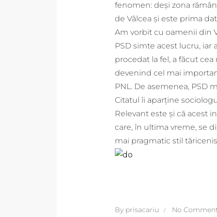
fenomen: deși zona rămâne f
de Vâlcea și este prima da
Am vorbit cu oamenii din V
PSD simte acest lucru, iar a
procedat la fel, a făcut cea
devenind cel mai important
PNL. De asemenea, PSD mută
Citatul îi aparține sociolo
Relevant este și că acest i
care, în ultima vreme, se d
mai pragmatic stil tăricenis
By
prisacariu
No Commen