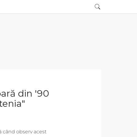
ară din '90
tenia"
tă când observ acest