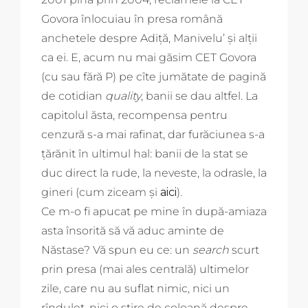
Govora înlocuiau în presa română
anchetele despre Adiță, Manivelu’ și alții
ca ei. E, acum nu mai găsim CET Govora
(cu sau fără P) pe cîte jumătate de pagină
de cotidian
quality
, banii se dau altfel. La
capitolul ăsta, recompensa pentru
cenzură s-a mai rafinat, dar furăciunea s-a
țărănit în ultimul hal: banii de la stat se
duc direct la rude, la neveste, la odrasle, la
gineri (cum ziceam și
aici
).
Ce m-o fi apucat pe mine în după-amiaza
asta însorită să vă aduc aminte de
Năstase? Vă spun eu ce: un
search
scurt
prin presa (mai ales centrală) ultimelor
zile, care nu au suflat nimic, nici un
rînduleț, nici o știre de coloană despre