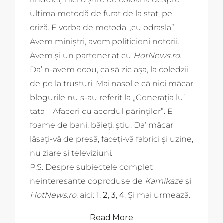
ultima metodă de furat de la stat, pe
criză. E vorba de metoda „cu odrasla”.
Avem miniștri, avem politicieni notorii.
Avem și un parteneriat cu
HotNews.ro
.
Da’ n-avem ecou, ca să zic așa, la coledzii
de pe la trusturi. Mai nasol e că nici măcar
blogurile nu s-au referit la „Generația lu’
tata – Afaceri cu acordul părinților”. E
foame de bani, băieți, știu. Da’ măcar
lăsați-vă de presă, faceți-vă fabrici și uzine,
nu ziare și televiziuni.
P.S. Despre subiectele complet
neinteresante coproduse de
Kamikaze
și
HotNews.ro
, aici:
1
,
2
,
3
,
4
. Și mai urmează.
Read More