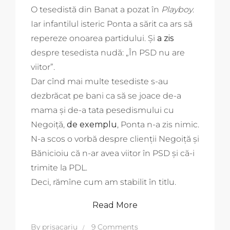
O tesedistă din Banat a pozat în
Playboy
.
Iar infantilul isteric Ponta a sărit ca ars să
repereze onoarea partidului. Și
a zis
despre tesedista nudă: „În PSD nu are
viitor”.
Dar cînd mai multe tesediste s-au
dezbrăcat pe bani ca să se joace de-a
mama și de-a tata pesedismului cu
Negoiță,
de exemplu
, Ponta n-a zis nimic.
N-a scos o vorbă despre clienții Negoiță și
Bănicioiu că n-ar avea viitor în PSD și că-i
trimite la PDL.
Deci, rămîne cum am stabilit în titlu.
Read More
By
prisacariu
9 Comments