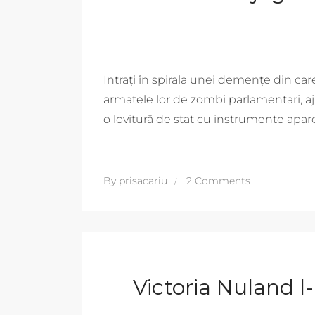
Intrați în spirala unei demențe din ca
armatele lor de zombi parlamentari, aj
o lovitură de stat cu instrumente apa
By
prisacariu
2 Comments
Victoria Nuland l