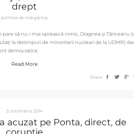
drept
politikie de mărgăritar
re pare să nu-i mai oprească nimic, Dragnea și Tăriceanu (
utați la răstimpuri de minoritarii nucleari de la UDMR) da
rent democratice.
Read More
Share:
3 octombrie 2014
-a acuzat pe Ponta, direct, de
corupție