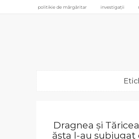
politikie de mărgăritar
investigații
Etic
Dragnea și Tăricea
ăsta l-au subjugat 