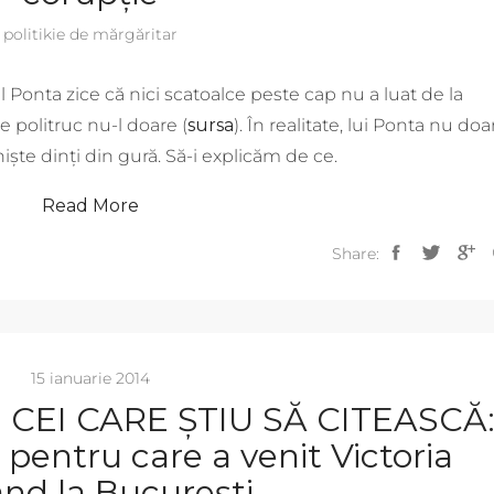
politikie de mărgăritar
l Ponta zice că nici scatoalce peste cap nu a luat de la
e politruc nu-l doare (
sursa
). În realitate, lui Ponta nu doa
i niște dinți din gură. Să-i explicăm de ce.
Read More
Share:
15 ianuarie 2014
CEI CARE ȘTIU SĂ CITEASCĂ
pentru care a venit Victoria
nd la București