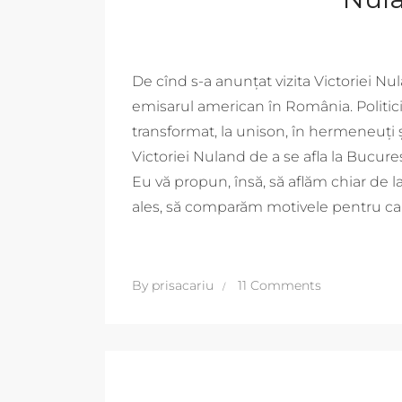
De cînd s-a anunțat vizita Victoriei Nula
emisarul american în România. Politicieni
transformat, la unison, în hermeneuți și
Victoriei Nuland de a se afla la Bucureș
Eu vă propun, însă, să aflăm chiar de la 
ales, să comparăm motivele pentru care 
By
prisacariu
11 Comments