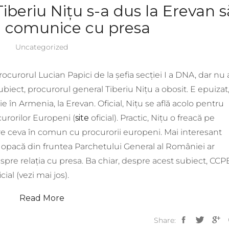
iberiu Nițu s-a dus la Erevan s
ă comunice cu presa
Uncategorized
procurorul Lucian Papici de la șefia secției I a DNA, dar nu 
subiect, procurorul general Tiberiu Nițu a obosit. E epuizat
ie în Armenia, la Erevan. Oficial, Nițu se află acolo pentru
ocurorilor Europeni (
site
oficial). Practic, Nițu o freacă pe
re ceva în comun cu procurorii europeni. Mai interesant
pacă din fruntea Parchetului General al României ar
despre relația cu presa. Ba chiar, despre acest subiect, CCP
al (vezi mai jos).
Read More
Share: