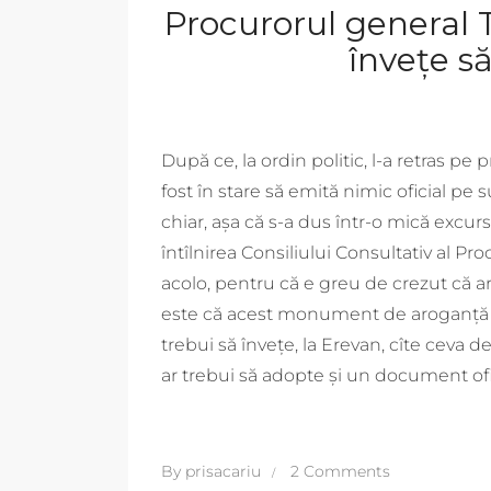
Procurorul general T
învețe s
După ce, la ordin politic, l-a retras pe 
fost în stare să emită nimic oficial pe 
chiar, așa că s-a dus într-o mică excurs
întîlnirea Consiliului Consultativ al Pr
acolo, pentru că e greu de crezut că a
este că acest monument de aroganță o
trebui să învețe, la Erevan, cîte ceva 
ar trebui să adopte și un document ofici
By
prisacariu
2 Comments