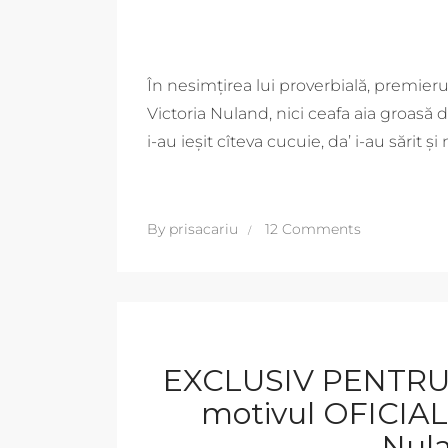
În nesimțirea lui proverbială, premieru
Victoria Nuland, nici ceafa aia groasă d
i-au ieșit cîteva cucuie, da’ i-au sărit ș
By
prisacariu
12 Comments
EXCLUSIV PENTRU 
motivul OFICIAL 
Nula