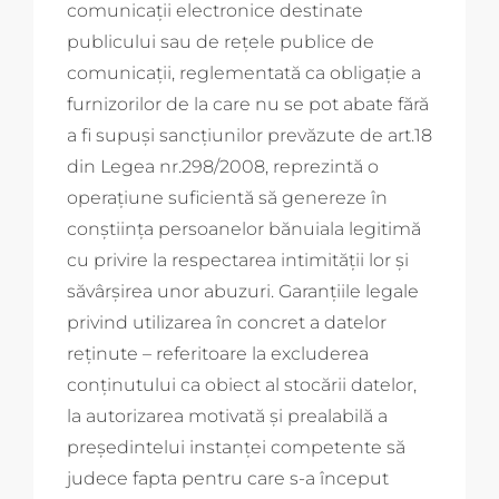
comunicaţii electronice destinate
publicului sau de reţele publice de
comunicaţii, reglementată ca obligaţie a
furnizorilor de la care nu se pot abate fără
a fi supuşi sancţiunilor prevăzute de art.18
din Legea nr.298/2008, reprezintă o
operaţiune suficientă să genereze în
conştiinţa persoanelor bănuiala legitimă
cu privire la respectarea intimităţii lor şi
săvârşirea unor abuzuri. Garanţiile legale
privind utilizarea în concret a datelor
reţinute – referitoare la excluderea
conţinutului ca obiect al stocării datelor,
la autorizarea motivată şi prealabilă a
preşedintelui instanţei competente să
judece fapta pentru care s-a început