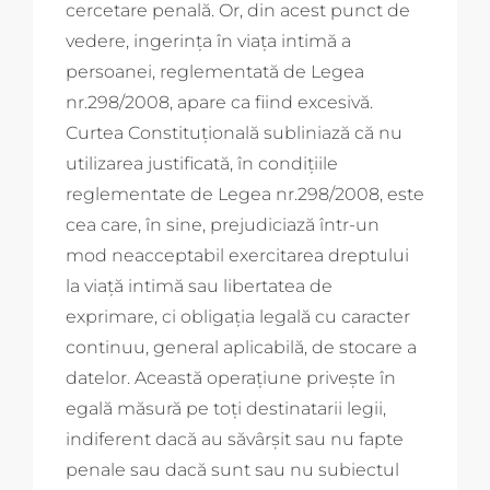
cercetare penală. Or, din acest punct de
vedere, ingerinţa în viaţa intimă a
persoanei, reglementată de Legea
nr.298/2008, apare ca fiind excesivă.
Curtea Constituţională subliniază că nu
utilizarea justificată, în condiţiile
reglementate de Legea nr.298/2008, este
cea care, în sine, prejudiciază într-un
mod neacceptabil exercitarea dreptului
la viaţă intimă sau libertatea de
exprimare, ci obligaţia legală cu caracter
continuu, general aplicabilă, de stocare a
datelor. Această operaţiune priveşte în
egală măsură pe toţi destinatarii legii,
indiferent dacă au săvârşit sau nu fapte
penale sau dacă sunt sau nu subiectul