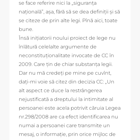
se face referire nici la „siguranța
națională”, așa, fără să se dea definiții și să
se citeze de prin alte legi. Pînă aici, toate
bune.
Însă inițiatorii noului proiect de lege nu
înlătură celelalte argumente de
neconstituționalitate invocate de CC în
2009. Care țin de chiar substanța legii.
Dar nu mă credeți pe mine pe cuvînt,
dați-mi voie să citez din decizia CC: „Un
alt aspect ce duce la restrângerea
nejustificată a dreptului la intimitate al
persoanei este acela potrivit căruia Legea
nr.298/2008 are ca efect identificarea nu
numai a persoanei care transmite un
mesaj, o informaţie, prin orice mijloc de