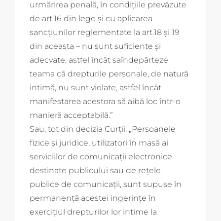
urmărirea penală, în condiţiile prevăzute
de art.16 din lege şi cu aplicarea
sancţiunilor reglementate la art.18 şi 19
din aceasta – nu sunt suficiente şi
adecvate, astfel încât saîndepărteze
teama că drepturile personale, de natură
intimă, nu sunt violate, astfel încât
manifestarea acestora să aibă loc într-o
manieră acceptabilă.”
Sau, tot din decizia Curții: „Persoanele
fizice şi juridice, utilizatori în masă ai
serviciilor de comunicaţii electronice
destinate publicului sau de reţele
publice de comunicaţii, sunt supuse în
permanenţă acestei ingerinţe în
exerciţiul drepturilor lor intime la