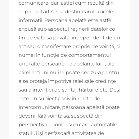
comunicare, dar, astfel cum rezultă din
cuprinsul art.4, şi a destinatarului acelei
informaţii. Persoana apelată este astfel
expusă sub aspectul reţinerii datelor ce
ţin de viaţa sa privată, independent de un
act sau o manifestare proprie de voinţă, ci
numai în funcţie de comportamentul
unei alte persoane – a apelantului –, ale
cărei acţiuni nu i le poate cenzura pentru
a se proteja împotriva relei sale credinţe
sau a intenţiei de şantaj, hărţuire etc. Deşi
este un subiect pasiv în relaţia de
intercomunicare, persoana apelată poate
deveni, fără voinţa sa, suspectă din
perspectiva rigorilor sub care autorităţile
statului îşi desfăşoară activitatea de