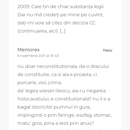
2009. Care țin de chiar substanța legii.
Dar nu mă credeți pe mine pe cuvînt,
dați-mi voie să citez din decizia CC
(continuarea, aici). […]
Memorex
Reply
6 noiembrie 2011 at 19:43
nu doar neconstitutionala, da-o dracului
de constitutie, ca si aia e proasta, ci
porcarie, viol, crima.
da’ legea wiesel-iliescu, aia cu negarea
holocaustului, e constitutionala? nu li s-a
bagat istoricilor pumnul in gura,
impingind-o prin faringe, esofag, stomac,
matu’ gros, pina a iesit prin anus?