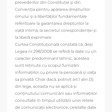
prevederilor din Constituţie şi din
Convenţia pentru apărarea drepturilor
omului şi a libertăţilor fundamentale
referitoare la garantarea drepturilor la
viaţă intimă, la secretul corespondenţei şi
la liberă exprimare.
Curtea Constituţională constată că, deşi
Legea nr.298/2008 se referă la date cu un
caracter predominant tehnic, acestea
sunt reţinute cu scopul furnizării
informaţiilor cu privire la persoană şi viaţa
sa privată. Chiar dacă, potrivit art.1 alin.(3)
din lege, aceasta nu se aplică şi
conţinutului comunicării sau informaţiilor
consultate în timpul utilizării unei reţele
de comunicaţii electronice, celelalte date