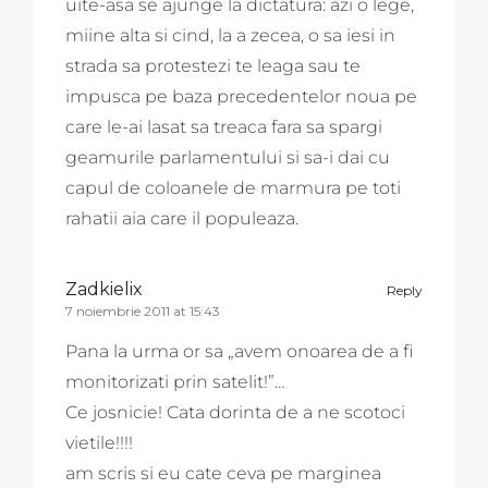
uite-asa se ajunge la dictatura: azi o lege,
miine alta si cind, la a zecea, o sa iesi in
strada sa protestezi te leaga sau te
impusca pe baza precedentelor noua pe
care le-ai lasat sa treaca fara sa spargi
geamurile parlamentului si sa-i dai cu
capul de coloanele de marmura pe toti
rahatii aia care il populeaza.
Zadkielix
Reply
7 noiembrie 2011 at 15:43
Pana la urma or sa „avem onoarea de a fi
monitorizati prin satelit!”…
Ce josnicie! Cata dorinta de a ne scotoci
vietile!!!!
am scris si eu cate ceva pe marginea