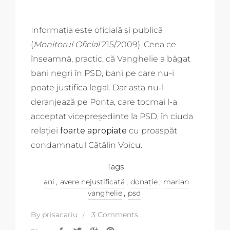
Informația este oficială și publică
(
Monitorul Oficial
215/2009). Ceea ce
înseamnă, practic, că Vanghelie a băgat
bani negri în PSD, bani pe care nu-i
poate justifica legal. Dar asta nu-l
deranjează pe Ponta, care tocmai l-a
acceptat vicepreședinte la PSD, în ciuda
relației
foarte apropiate
cu proaspăt
condamnatul Cătălin Voicu.
Tags
,
,
,
ani
avere nejustificată
donație
marian
,
vanghelie
psd
By
prisacariu
3 Comments