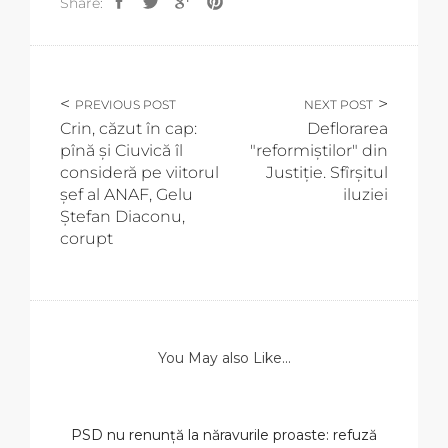
Share:
PREVIOUS POST
NEXT POST
Crin, căzut în cap:
Deflorarea
pînă și Ciuvică îl
"reformiștilor" din
consideră pe viitorul
Justiție. Sfîrșitul
șef al ANAF, Gelu
iluziei
Ștefan Diaconu,
corupt
You May also Like...
PSD nu renunță la năravurile proaste: refuză