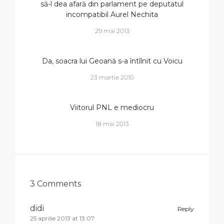
să-l dea afară din parlament pe deputatul
incompatibil Aurel Nechita
29 mai 2013
Da, soacra lui Geoană s-a întîlnit cu Voicu
23 martie 2010
Viitorul PNL e mediocru
18 mai 2013
3 Comments
didi
Reply
25 aprilie 2013 at 13:07