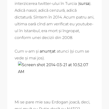
interzicerea twitter-ului în Turcia (
sursa
).
Adică nasol, adică cenzură, adică
dictatură. Sîntem în 2014. Acum patru ani,
ultima oară cînd am verificat eu youtube-
ul în Istanbul, era mort și îngropat,
conform unei decizii din 2008.
Cum v-am și
anunțat
atunci (și cum se
vede și mai jos).
Mi se pare mie sau Erdogan joacă, deci,
mai mult cu Putin decît cu NATO?