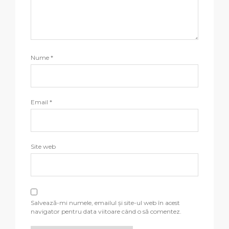
Nume
*
Email
*
Site web
Salvează-mi numele, emailul și site-ul web în acest
navigator pentru data viitoare când o să comentez.