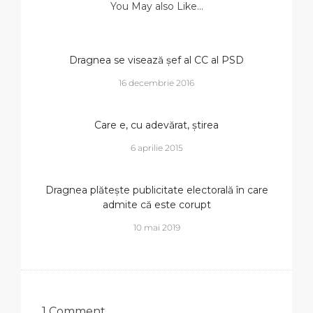
You May also Like...
Dragnea se visează șef al CC al PSD
16 decembrie 2016
Care e, cu adevărat, știrea
6 aprilie 2015
Dragnea plătește publicitate electorală în care
admite că este corupt
10 mai 2019
1 Comment