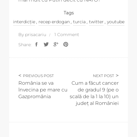
Tags
,
,
,
,
interdicție
recep erdogan
turcia
twitter
youtube
By
prisacariu
1 Comment
Share:
PREVIOUS POST
NEXT POST
România se va
Cum a făcut cancer
învecina pe mare cu
de gradul 9 (pe o
Gazpromânia
scală de la 1 la 10) un
județ al României