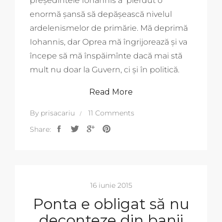
președintele Iohannis a pierdut o
enormă șansă să depășească nivelul
ardelenismelor de primărie. Mă deprimă
Iohannis, dar Oprea mă îngrijorează și va
începe să mă înspăimînte dacă mai stă
mult nu doar la Guvern, ci și în politică.
Read More
By
prisacariu
11 Comments
Share:
16 iunie 2015
Ponta e obligat să nu
deconteze din banii