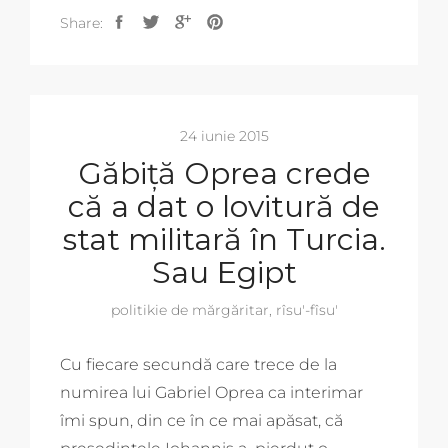
Share:
24 iunie 2015
Găbiță Oprea crede
că a dat o lovitură de
stat militară în Turcia.
Sau Egipt
politikie de mărgăritar
,
rîsu'-fîsu'
Cu fiecare secundă care trece de la
numirea lui Gabriel Oprea ca interimar
îmi spun, din ce în ce mai apăsat, că