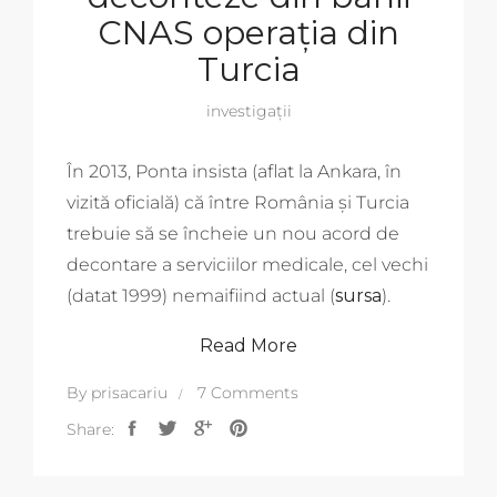
CNAS operația din
Turcia
investigații
În 2013, Ponta insista (aflat la Ankara, în
vizită oficială) că între România și Turcia
trebuie să se încheie un nou acord de
decontare a serviciilor medicale, cel vechi
(datat 1999) nemaifiind actual (
sursa
).
Read More
By
prisacariu
7 Comments
Share: