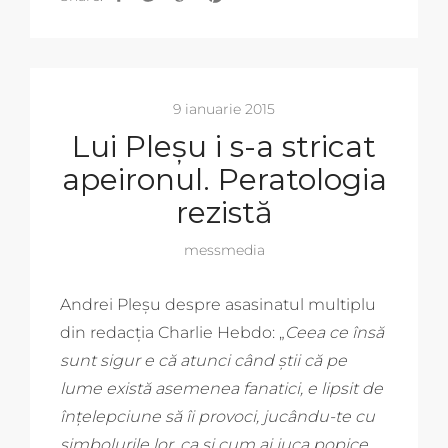
9 ianuarie 2015
Lui Pleșu i s-a stricat
apeironul. Peratologia
rezistă
messmedia
Andrei Pleșu despre asasinatul multiplu
din redacția Charlie Hebdo: „
Ceea ce însă
sunt sigur e că atunci când ştii că pe
lume există asemenea fanatici, e lipsit de
înţelepciune să îi provoci, jucându-te cu
simbolurile lor, ca şi cum ai juca popice.