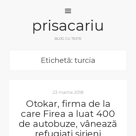
prisacariu
BLOG CU TEXTE
Etichetă: turcia
23 martie 2018
Otokar, firma de la
care Firea a luat 400
de autobuze, vânează
refugiați sirieni