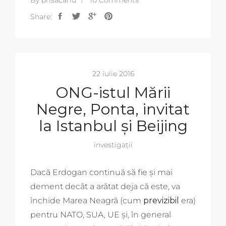
By
prisacariu
10 Comments
Share:
22 iulie 2016
ONG-istul Mării
Negre, Ponta, invitat
la Istanbul și Beijing
investigații
Dacă Erdogan continuă să fie și mai
dement decât a arătat deja că este, va
închide Marea Neagră (cum
previzibil
era)
pentru NATO, SUA, UE și, în general