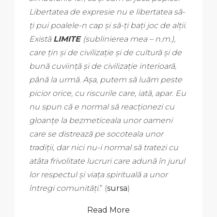
Libertatea de expresie nu e libertatea să-
ţi pui poalele-n cap şi să-ţi baţi joc de alţii.
Există
LIMITE
(sublinierea mea – n.m.),
care ţin şi de civilizaţie şi de cultură şi de
bună cuviinţă şi de civilizaţie interioară,
până la urmă. Aşa, putem să luăm peste
picior orice, cu riscurile care, iată, apar. Eu
nu spun că e normal să reacţionezi cu
gloanţe la bezmeticeala unor oameni
care se distrează pe socoteala unor
tradiţii, dar nici nu-i normal să tratezi cu
atâta frivolitate lucruri care adună în jurul
lor respectul şi viaţa spirituală a unor
întregi comunităţi
.
” (
sursa
)
Read More