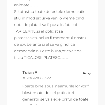
animate………..
Si totusi,cu toate defectele democratiei
stiu in mod sigur,va veni o vreme cind
nota de plata ii va fi pusa in fata lui
TARICEANU,si el obligat sa
plateasca,atunci va fi momentul nostru
de exuberanta si el se va gindi ca
democratia nu este buna,pt ca,cit de
tirziu TICALOSII PLATESC………..
Traian B
Reply
18 iunie 2015 at 17:00
Foarte bine spus, neamurile lor vor fii
blestemate de cel putin trei
generatii, se va alege praful de toate