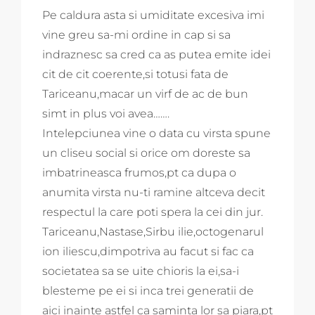
Pe caldura asta si umiditate excesiva imi
vine greu sa-mi ordine in cap si sa
indraznesc sa cred ca as putea emite idei
cit de cit coerente,si totusi fata de
Tariceanu,macar un virf de ac de bun
simt in plus voi avea…….
Intelepciunea vine o data cu virsta spune
un cliseu social si orice om doreste sa
imbatrineasca frumos,pt ca dupa o
anumita virsta nu-ti ramine altceva decit
respectul la care poti spera la cei din jur.
Tariceanu,Nastase,Sirbu ilie,octogenarul
ion iliescu,dimpotriva au facut si fac ca
societatea sa se uite chioris la ei,sa-i
blesteme pe ei si inca trei generatii de
aici inainte astfel ca saminta lor sa piara,pt