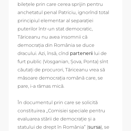
bilețele prin care cerea sprijin pentru
anchetatul penal Patriciu, ignorînd total
principiul elementar al separației
puterilor într-un stat democratic,
Tăriceanu nu avea insomnii că
democrația din România se duce
dracului. Azi, însă, cînd
partenerii
lui de
furt public (Vosganian, Șova, Ponta) sînt
căutați de procurori, Tăriceanu vrea să
măsoare democrația română care, se
pare, i-a rămas mică.
În documentul prin care se solicită
constituirea „Comisiei speciale pentru
evaluarea stării de democrație și a
statului de drept în România” (
sursa
), se