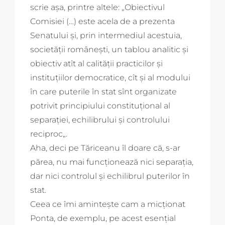
scrie așa, printre altele: „
Obiectivul
Comisiei (…) este acela de a prezenta
Senatului și, prin intermediul acestuia,
societății românești, un tablou analitic și
obiectiv atît al calității practicilor și
instituțiilor democratice, cît și al modului
în care puterile în stat sînt organizate
potrivit principiului constituțional
al
separației, echilibrului și controlului
reciproc
„.
Aha, deci pe Tăriceanu îl doare că, s-ar
părea, nu mai funcționează nici separația,
dar nici controlul și echilibrul puterilor în
stat.
Ceea ce îmi amintește cam a micționat
Ponta, de exemplu, pe acest esențial