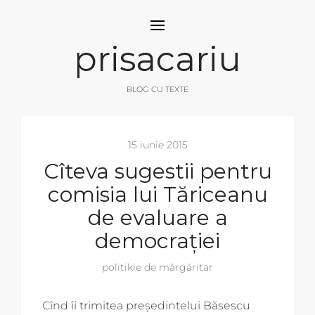
prisacariu
BLOG CU TEXTE
15 iunie 2015
Cîteva sugestii pentru
comisia lui Tăriceanu
de evaluare a
democrației
politikie de mărgăritar
Cînd îi trimitea președintelui Băsescu