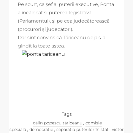
Pe scurt, ca șef al puterii executive, Ponta
a încălecat și puterea legislativă
(Parlamentul), și pe cea judecătorească
(procurori și judecători).
Dar sînt convins că Tăriceanu deja s-a
gîndit la toate astea.
Tags
,
călin popescu tăriceanu
comisie
,
,
,
specială
democrație
separația puterilor în stat
victor