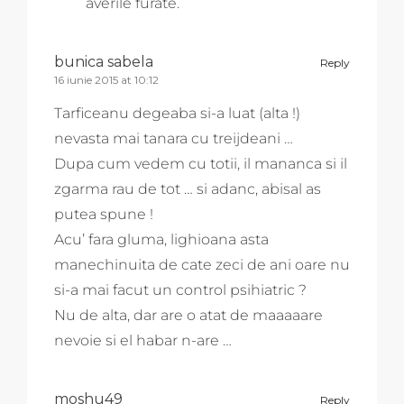
averile furate.
bunica sabela
Reply
16 iunie 2015 at 10:12
Tarficeanu degeaba si-a luat (alta !)
nevasta mai tanara cu treijdeani …
Dupa cum vedem cu totii, il mananca si il
zgarma rau de tot … si adanc, abisal as
putea spune !
Acu’ fara gluma, lighioana asta
manechinuita de cate zeci de ani oare nu
si-a mai facut un control psihiatric ?
Nu de alta, dar are o atat de maaaaare
nevoie si el habar n-are …
moshu49
Reply