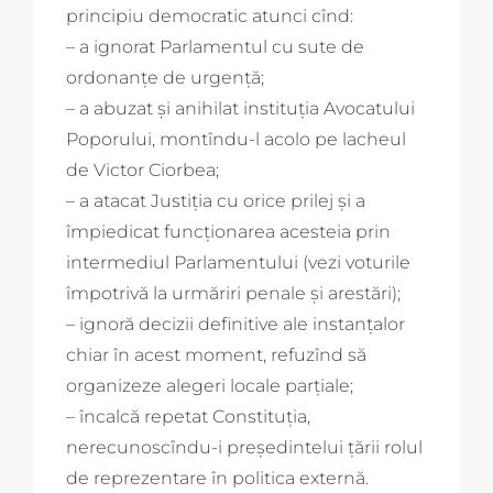
principiu democratic atunci cînd:
– a ignorat Parlamentul cu sute de
ordonanțe de urgență;
– a abuzat și anihilat instituția Avocatului
Poporului, montîndu-l acolo pe lacheul
de Victor Ciorbea;
– a atacat Justiția cu orice prilej și a
împiedicat funcționarea acesteia prin
intermediul Parlamentului (vezi voturile
împotrivă la urmăriri penale și arestări);
– ignoră decizii definitive ale instanțalor
chiar în acest moment, refuzînd să
organizeze alegeri locale parțiale;
– încalcă repetat Constituția,
nerecunoscîndu-i președintelui țării rolul
de reprezentare în politica externă.