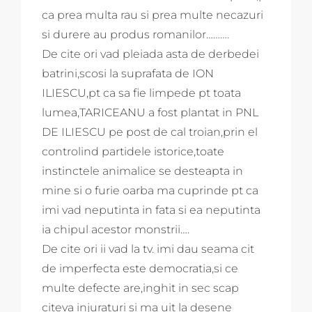
ca prea multa rau si prea multe necazuri
si durere au produs romanilor……….
De cite ori vad pleiada asta de derbedei
batrini,scosi la suprafata de ION
ILIESCU,pt ca sa fie limpede pt toata
lumea,TARICEANU a fost plantat in PNL
DE ILIESCU pe post de cal troian,prin el
controlind partidele istorice,toate
instinctele animalice se desteapta in
mine si o furie oarba ma cuprinde pt ca
imi vad neputinta in fata si ea neputinta
ia chipul acestor monstrii….
De cite ori ii vad la tv. imi dau seama cit
de imperfecta este democratia,si ce
multe defecte are,inghit in sec scap
citeva injuraturi si ma uit la desene