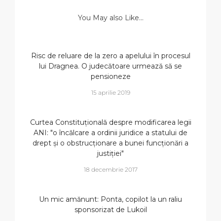
You May also Like...
Risc de reluare de la zero a apelului în procesul
lui Dragnea. O judecătoare urmează să se
pensioneze
15 aprilie 2019
Curtea Constituțională despre modificarea legii
ANI: "o încălcare a ordinii juridice a statului de
drept și o obstrucționare a bunei funcționări a
justiției"
18 decembrie 2017
Un mic amănunt: Ponta, copilot la un raliu
sponsorizat de Lukoil