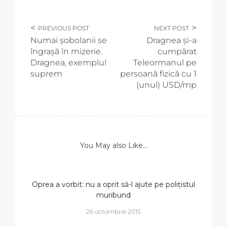
PREVIOUS POST
NEXT POST
Numai șobolanii se
Dragnea și-a
îngrașă în mizerie.
cumpărat
Dragnea, exemplul
Teleormanul pe
suprem
persoană fizică cu 1
(unul) USD/mp
You May also Like...
Oprea a vorbit: nu a oprit să-l ajute pe polițistul
muribund
26 octombrie 2015