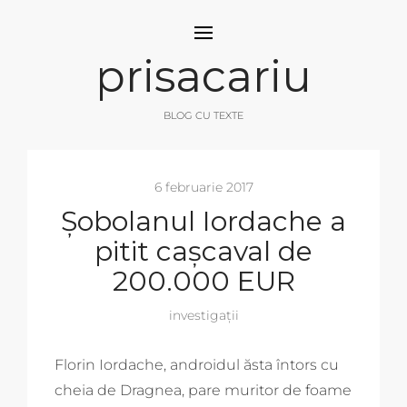
prisacariu
BLOG CU TEXTE
6 februarie 2017
Șobolanul Iordache a
pitit cașcaval de
200.000 EUR
investigații
Florin Iordache, androidul ăsta întors cu
cheia de Dragnea, pare muritor de foame