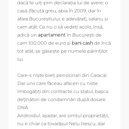
dacă te uiți prin declarația lui de avere: o
casă (făcută greu, abia în 2009, dar în
afara Bucureștiului, e adevărat), salariu și
cam atât. Ce nu o să vedeți acolo, însă,
adică un
apartament
în București de
cam 100.000 de euro și
bani cash
de încă
tot atât, se găsește pe numele părinților
lui.
Care-s niște bieți pensionari din Caracal.
Dar unii care făceau afaceri cu niște
îmbogățiți din contracte cu statul, bașca
deținători de condamnări după dosare
DNA.
Androidul, așadar, are simțul proprietății,
nu e chiar ca tovarășul Nelu Iliescu, dar