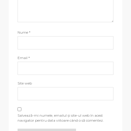
Nume
*
Email
*
Site web
Salvează-mi numele, emailul și site-ul web în acest
navigator pentru data viitoare când o să comentez.