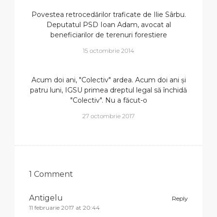
Povestea retrocedărilor traficate de Ilie Sârbu.
Deputatul PSD Ioan Adam, avocat al
beneficiarilor de terenuri forestiere
15 octombrie 2014
Acum doi ani, "Colectiv" ardea. Acum doi ani și
patru luni, IGSU primea dreptul legal să închidă
"Colectiv". Nu a făcut-o
27 octombrie 2017
1 Comment
Antigelu
Reply
11 februarie 2017 at 20:44