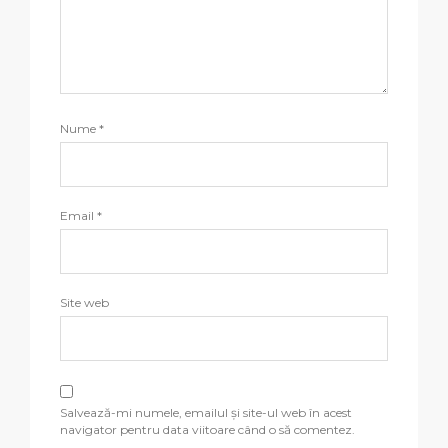
Nume
*
Email
*
Site web
Salvează-mi numele, emailul și site-ul web în acest
navigator pentru data viitoare când o să comentez.