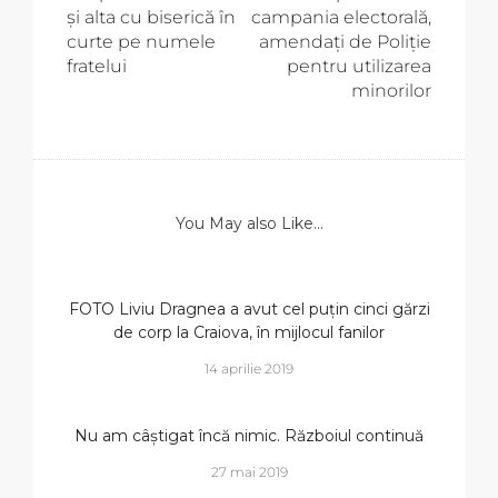
și alta cu biserică în
campania electorală,
curte pe numele
amendați de Poliție
fratelui
pentru utilizarea
minorilor
You May also Like...
FOTO Liviu Dragnea a avut cel puțin cinci gărzi
de corp la Craiova, în mijlocul fanilor
14 aprilie 2019
Nu am câștigat încă nimic. Războiul continuă
27 mai 2019