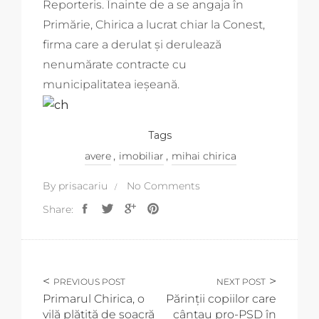
Reporteris. Înainte de a se angaja în
Primărie, Chirica a lucrat chiar la Conest,
firma care a derulat şi derulează
nenumărate contracte cu
municipalitatea ieşeană.
Tags
,
,
avere
imobiliar
mihai chirica
By
prisacariu
No Comments
Share:
PREVIOUS POST
NEXT POST
Primarul Chirica, o
Părinții copiilor care
vilă plătită de soacră
cântau pro-PSD în