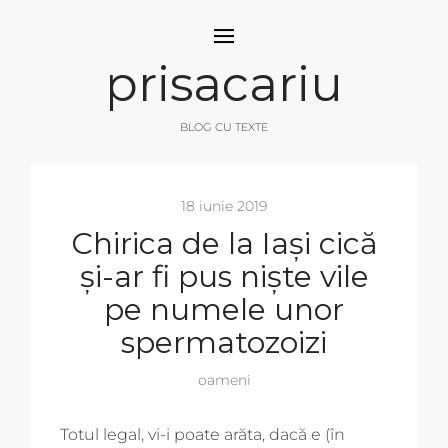
prisacariu
BLOG CU TEXTE
18 iunie 2019
Chirica de la Iași cică
și-ar fi pus niște vile
pe numele unor
spermatozoizi
oameni
Totul legal, vi-i poate arăta, dacă e (în