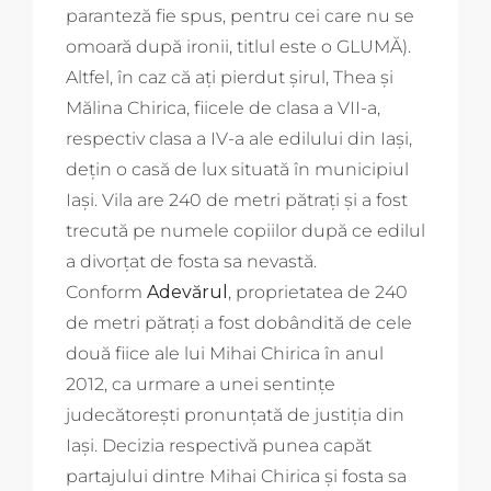
paranteză fie spus, pentru cei care nu se
omoară după ironii, titlul este o GLUMĂ).
Altfel, în caz că ați pierdut șirul, Thea şi
Mălina Chirica, fiicele de clasa a VII-a,
respectiv clasa a IV-a ale edilului din Iaşi,
deţin o casă de lux situată în municipiul
Iaşi. Vila are 240 de metri pătraţi şi a fost
trecută pe numele copiilor după ce edilul
a divorţat de fosta sa nevastă.
Conform
Adevărul
, proprietatea de 240
de metri pătraţi a fost dobândită de cele
două fiice ale lui Mihai Chirica în anul
2012, ca urmare a unei sentinţe
judecătoreşti pronunţată de justiţia din
Iaşi. Decizia respectivă punea capăt
partajului dintre Mihai Chirica şi fosta sa