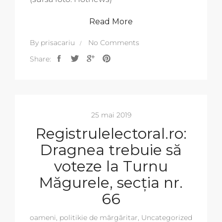
Read More
By
prisacariu
No Comments
Share:
25 mai 2019
Registrulelectoral.ro:
Dragnea trebuie să
voteze la Turnu
Măgurele, secția nr.
66
oameni
,
politikie de mărgăritar
,
Uncategorized