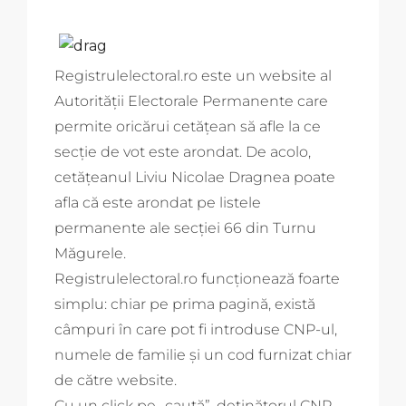
Registrulelectoral.ro este un website al
Autorității Electorale Permanente care
permite oricărui cetățean să afle la ce
secție de vot este arondat. De acolo,
cetățeanul Liviu Nicolae Dragnea poate
afla că este arondat pe listele
permanente ale secției 66 din Turnu
Măgurele.
Registrulelectoral.ro funcționează foarte
simplu: chiar pe prima pagină, există
câmpuri în care pot fi introduse CNP-ul,
numele de familie și un cod furnizat chiar
de către website.
Cu un click pe „caută”, deținătorul CNP-