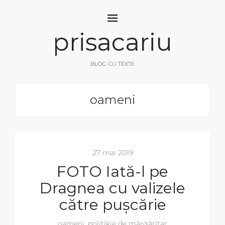
prisacariu
BLOG CU TEXTE
oameni
27 mai 2019
FOTO Iată-l pe
Dragnea cu valizele
către pușcărie
oameni
,
politikie de mărgăritar