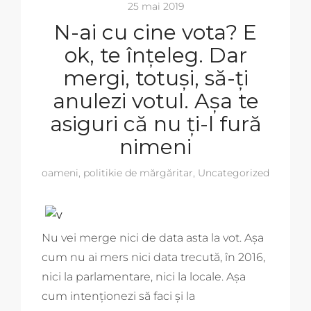
25 mai 2019
N-ai cu cine vota? E
ok, te înțeleg. Dar
mergi, totuși, să-ți
anulezi votul. Așa te
asiguri că nu ți-l fură
nimeni
oameni
,
politikie de mărgăritar
,
Uncategorized
Nu vei merge nici de data asta la vot. Așa
cum nu ai mers nici data trecută, în 2016,
nici la parlamentare, nici la locale. Așa
cum intenționezi să faci și la