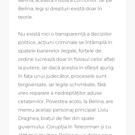
Belina, această insulă a comorilor. Iar pe
Belina, legi și drepturi există doar în
teorie.
Nu există nici o transparență a deciziilor
politice, acțiuni criminale se întâmplă în
spatele barierelor ilegale, forțele de
ordine lucrează doar în folosul celor aflați
la putere, iar dacă aceștia în sfârșit ajung
în fața unui judecător, procesele sunt
tergiversate, iar legile schimbate, fără
vreo reparare a nedreptăților aduse
cetațenilor. Povestea acolo, la Belina, are
mereu același personaj principal: Liviu
Dragnea, brațul de fier din spate
guvernului. Corupția în Teleorman și cu