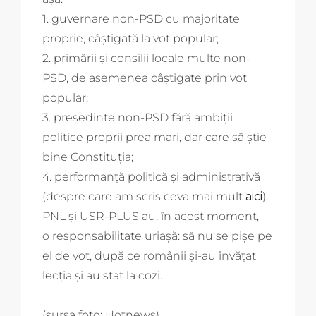
1. guvernare non-PSD cu majoritate
proprie, câștigată la vot popular;
2. primării și consilii locale multe non-
PSD, de asemenea câștigate prin vot
popular;
3. președinte non-PSD fără ambiții
politice proprii prea mari, dar care să știe
bine Constituția;
4. performanță politică și administrativă
(despre care am scris ceva mai mult
aici
).
PNL și USR-PLUS au, în acest moment,
o responsabilitate uriașă: să nu se pișe pe
el de vot, după ce românii și-au învățat
lecția și au stat la cozi.
(sursa foto: Hotnews)