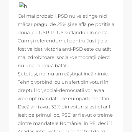
Cel mai probabil, PSD nu va atinge nici
măcar pragul de 25% și se află pe poziția a
doua, cu USR-PLUS suflându-i în ceafă.
Cum și referendumul pentru Justiție a
fost validat, victoria anti-PSD este cu atât
mai zdrobitoare: social-democrații pierd
nu una, ci două bătălii.
Și, totuși, noi nu am câștigat încă nimic.
Tehnic vorbind, cu un sfert din voturi în
dreptul lor, social-democrații vor avea
vreo opt mandate de europarlamentari.
Dacă ar fi avut 33% din voturi și astfel ar fi
ieșit pe primul loc, PSD ar fi avut o treime
dintre mandatele României în PE, deci 11.
Așadar, între victorie și dezastrul de azi,