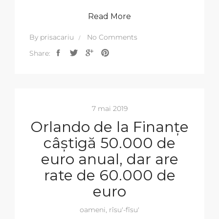
Read More
By
prisacariu
No Comments
Share:
7 mai 2019
Orlando de la Finanțe
câștigă 50.000 de
euro anual, dar are
rate de 60.000 de
euro
oameni
,
rîsu'-fîsu'