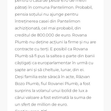
pentru o casă de peste 670 de metri
pătrați în comuna Pantelimon. Probabil,
pensia soțului nu ajunge pentru
întreținerea casei din Pantelimon
achiziționată, cel mai probabil, din
creditul de 800.000 de euro. Rovana
Plumb nu deține acțiuni la firme și nu are
contracte cu terți. E posibil ca Rovana
Plumb să fi pus la saltea o parte din banii
câștigați ca europarlamentar în urmă cu
șapte ani și să cheltuie, lunar, din ei.
Deși familia este săracă în acte, Răzvan
Bozo Plumb, fiul Rovanei Plumb, a fost
surprins la volanul unui bolid de lux a
cărui valoare a fost estimată la suma de
un sfert de million de euro.