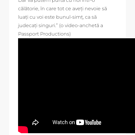
Dar vă putem purta cu noi într-o
călătorie, în care tot ce aveți nevoie să
luați cu voi este bunul-simț, ca să
judecați singuri.” (o video-anchetă a
Passport Productions)