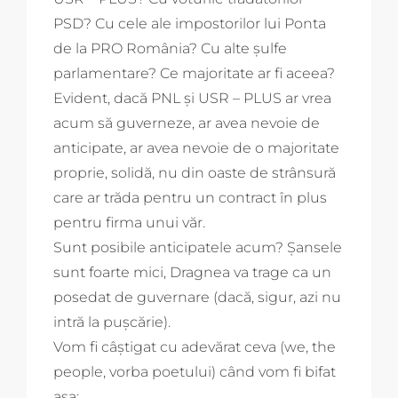
PSD? Cu cele ale impostorilor lui Ponta
de la PRO România? Cu alte șulfe
parlamentare? Ce majoritate ar fi aceea?
Evident, dacă PNL și USR – PLUS ar vrea
acum să guverneze, ar avea nevoie de
anticipate, ar avea nevoie de o majoritate
proprie, solidă, nu din oaste de strânsură
care ar trăda pentru un contract în plus
pentru firma unui văr.
Sunt posibile anticipatele acum? Șansele
sunt foarte mici, Dragnea va trage ca un
posedat de guvernare (dacă, sigur, azi nu
intră la pușcărie).
Vom fi câștigat cu adevărat ceva (we, the
people, vorba poetului) când vom fi bifat
așa: