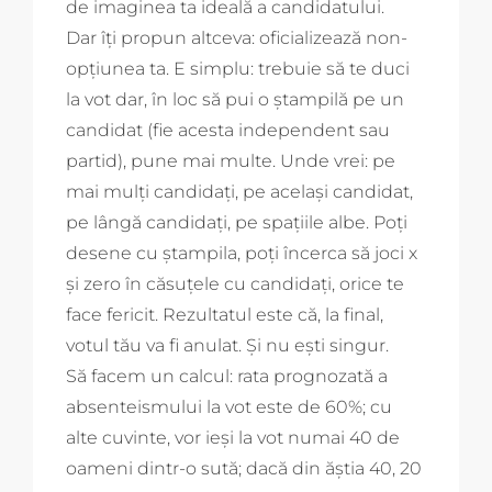
de imaginea ta ideală a candidatului.
Dar îți propun altceva: oficializează non-
opțiunea ta. E simplu: trebuie să te duci
la vot dar, în loc să pui o ștampilă pe un
candidat (fie acesta independent sau
partid), pune mai multe. Unde vrei: pe
mai mulți candidați, pe același candidat,
pe lângă candidați, pe spațiile albe. Poți
desene cu ștampila, poți încerca să joci x
și zero în căsuțele cu candidați, orice te
face fericit. Rezultatul este că, la final,
votul tău va fi anulat. Și nu ești singur.
Să facem un calcul: rata prognozată a
absenteismului la vot este de 60%; cu
alte cuvinte, vor ieși la vot numai 40 de
oameni dintr-o sută; dacă din ăștia 40, 20