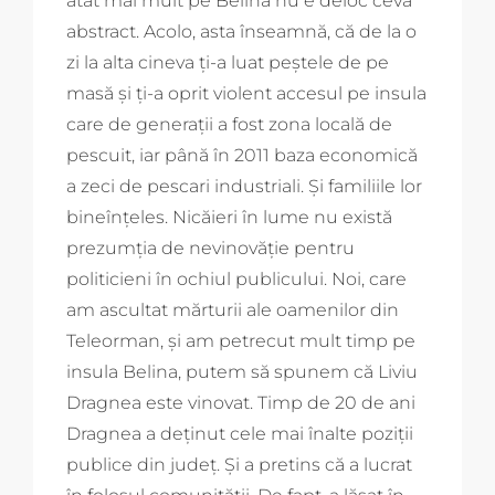
atât mai mult pe Belina nu e deloc ceva
abstract. Acolo, asta înseamnă, că de la o
zi la alta cineva ți-a luat peștele de pe
masă și ți-a oprit violent accesul pe insula
care de generații a fost zona locală de
pescuit, iar până în 2011 baza economică
a zeci de pescari industriali. Și familiile lor
bineînțeles. Nicăieri în lume nu există
prezumția de nevinovăție pentru
politicieni în ochiul publicului. Noi, care
am ascultat mărturii ale oamenilor din
Teleorman, și am petrecut mult timp pe
insula Belina, putem să spunem că Liviu
Dragnea este vinovat. Timp de 20 de ani
Dragnea a deținut cele mai înalte poziții
publice din județ. Și a pretins că a lucrat