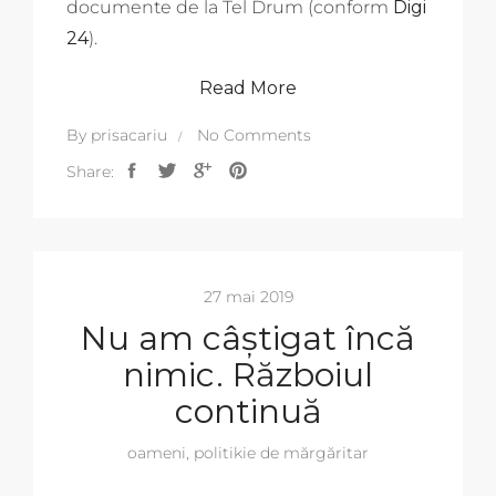
documente de la Tel Drum (conform
Digi
24
).
Read More
By
prisacariu
No Comments
Share:
27 mai 2019
Nu am câștigat încă
nimic. Războiul
continuă
oameni
,
politikie de mărgăritar