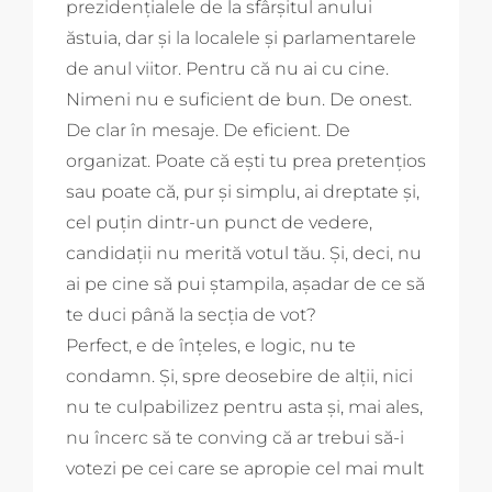
prezidențialele de la sfârșitul anului
ăstuia, dar și la localele și parlamentarele
de anul viitor. Pentru că nu ai cu cine.
Nimeni nu e suficient de bun. De onest.
De clar în mesaje. De eficient. De
organizat. Poate că ești tu prea pretențios
sau poate că, pur și simplu, ai dreptate și,
cel puțin dintr-un punct de vedere,
candidații nu merită votul tău. Și, deci, nu
ai pe cine să pui ștampila, așadar de ce să
te duci până la secția de vot?
Perfect, e de înțeles, e logic, nu te
condamn. Și, spre deosebire de alții, nici
nu te culpabilizez pentru asta și, mai ales,
nu încerc să te conving că ar trebui să-i
votezi pe cei care se apropie cel mai mult