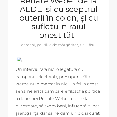
Renate Weber de la
ALDE: și cu sceptrul
puterii în colon, și cu
sufletu-n raiul
onestității
oameni
,
politikie de mărgăritar
,
rîsu'-fîsu'
Un interviu fără nici o legătură cu
campania electorală, presupun, câtă
vreme nu e marcat în nici un fel în acest
sens, ne arată cam care e filosofia politică
a doamnei Renate Weber: e bine la
guvernare, să avem bani, influență, funcții
și aroganță, dar să ne dăm un pic și curați