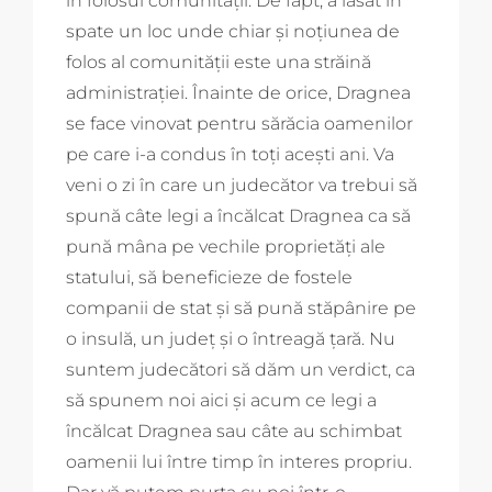
în folosul comunității. De fapt, a lăsat în
spate un loc unde chiar și noțiunea de
folos al comunității este una străină
administrației. Înainte de orice, Dragnea
se face vinovat pentru sărăcia oamenilor
pe care i-a condus în toți acești ani. Va
veni o zi în care un judecător va trebui să
spună câte legi a încălcat Dragnea ca să
pună mâna pe vechile proprietăți ale
statului, să beneficieze de fostele
companii de stat și să pună stăpânire pe
o insulă, un județ și o întreagă țară. Nu
suntem judecători să dăm un verdict, ca
să spunem noi aici și acum ce legi a
încălcat Dragnea sau câte au schimbat
oamenii lui între timp în interes propriu.