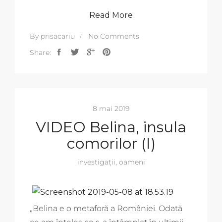
Read More
By
prisacariu
No Comments
Share:
8 mai 2019
VIDEO Belina, insula
comorilor (I)
investigații
,
oameni
„Belina e o metaforă a României. Odată