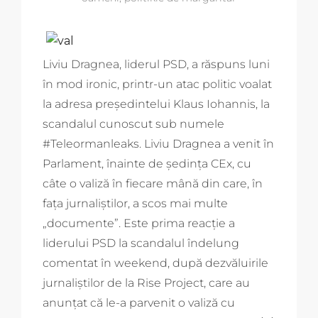
Liviu Dragnea, liderul PSD, a răspuns luni
în mod ironic, printr-un atac politic voalat
la adresa președintelui Klaus Iohannis, la
scandalul cunoscut sub numele
#Teleormanleaks. Liviu Dragnea a venit în
Parlament, înainte de ședința CEx, cu
câte o valiză în fiecare mână din care, în
fața jurnaliștilor, a scos mai multe
„documente”. Este prima reacție a
liderului PSD la scandalul îndelung
comentat în weekend, după dezvăluirile
jurnaliștilor de la Rise Project, care au
anunțat că le-a parvenit o valiză cu