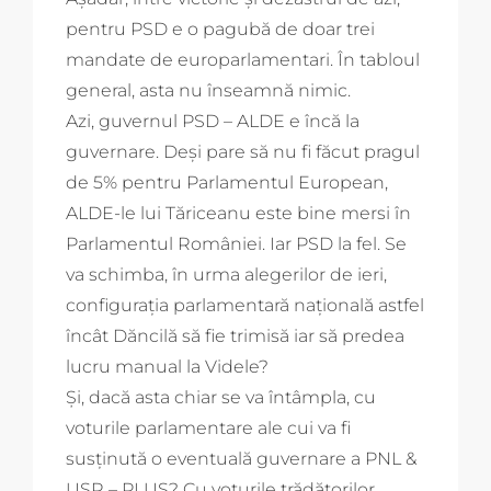
pentru PSD e o pagubă de doar trei
mandate de europarlamentari. În tabloul
general, asta nu înseamnă nimic.
Azi, guvernul PSD – ALDE e încă la
guvernare. Deși pare să nu fi făcut pragul
de 5% pentru Parlamentul European,
ALDE-le lui Tăriceanu este bine mersi în
Parlamentul României. Iar PSD la fel. Se
va schimba, în urma alegerilor de ieri,
configurația parlamentară națională astfel
încât Dăncilă să fie trimisă iar să predea
lucru manual la Videle?
Și, dacă asta chiar se va întâmpla, cu
voturile parlamentare ale cui va fi
susținută o eventuală guvernare a PNL &
USR – PLUS? Cu voturile trădătorilor