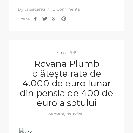
By
prisacariu
2 Comments
Share:
7 mai 2019
Rovana Plumb
plătește rate de
4.000 de euro lunar
din pensia de 400 de
euro a soțului
oameni
,
rîsu'-fîsu'