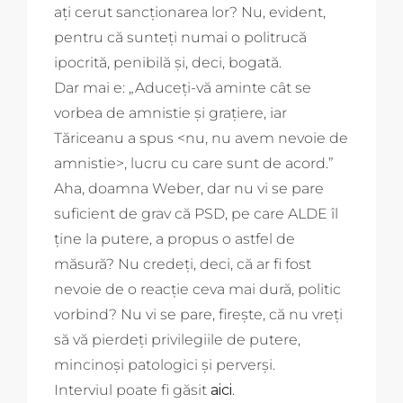
ați cerut sancționarea lor? Nu, evident,
pentru că sunteți numai o politrucă
ipocrită, penibilă și, deci, bogată.
Dar mai e: „Aduceți-vă aminte cât se
vorbea de amnistie și grațiere, iar
Tăriceanu a spus <nu, nu avem nevoie de
amnistie>, lucru cu care sunt de acord.”
Aha, doamna Weber, dar nu vi se pare
suficient de grav că PSD, pe care ALDE îl
ține la putere, a propus o astfel de
măsură? Nu credeți, deci, că ar fi fost
nevoie de o reacție ceva mai dură, politic
vorbind? Nu vi se pare, firește, că nu vreți
să vă pierdeți privilegiile de putere,
mincinoși patologici și perverși.
Interviul poate fi găsit
aici
.