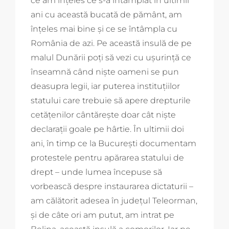
ce am înțeles ce s-a întâmplat în ultimii
ani cu această bucată de pământ, am
înțeles mai bine și ce se întâmpla cu
România de azi. Pe această insulă de pe
malul Dunării poți să vezi cu ușurință ce
înseamnă când niște oameni se pun
deasupra legii, iar puterea instituțiilor
statului care trebuie să apere drepturile
cetățenilor cântărește doar cât niște
declarații goale pe hârtie. În ultimii doi
ani, în timp ce la București documentam
protestele pentru apărarea statului de
drept – unde lumea începuse să
vorbească despre instaurarea dictaturii –
am călătorit adesea în județul Teleorman,
și de câte ori am putut, am intrat pe