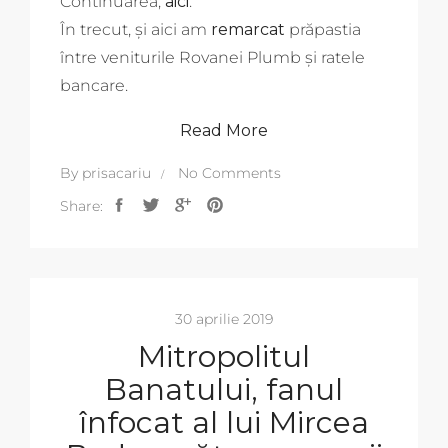
Continuarea,
aici
.
În trecut, și aici am
remarcat
prăpastia
între veniturile Rovanei Plumb și ratele
bancare.
Read More
By
prisacariu
No Comments
Share:
30 aprilie 2019
Mitropolitul
Banatului, fanul
înfocat al lui Mircea