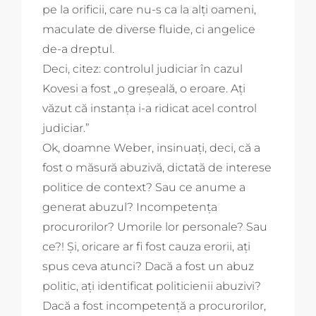
pe la orificii, care nu-s ca la alți oameni,
maculate de diverse fluide, ci angelice
de-a dreptul.
Deci, citez: controlul judiciar în cazul
Kovesi a fost „o greșeală, o eroare. Ați
văzut că instanța i-a ridicat acel control
judiciar.”
Ok, doamne Weber, insinuați, deci, că a
fost o măsură abuzivă, dictată de interese
politice de context? Sau ce anume a
generat abuzul? Incompetența
procurorilor? Umorile lor personale? Sau
ce?! Și, oricare ar fi fost cauza erorii, ați
spus ceva atunci? Dacă a fost un abuz
politic, ați identificat politicienii abuzivi?
Dacă a fost incompetență a procurorilor,