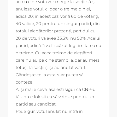
au cu cine vota vor merge la secții să-și
anuleze votul, ci doar o treime din ei,
adică 20; în acest caz, vor fi 60 de votanți,
40 valide, 20 pentru un singur partid; din
totalul alegătorilor prezenți, partidul cu
20 de voturi va avea 33,3%, nu 50%. Acelui
partid, adică, îi va fi scăzut legitimitatea cu
o treime. Cu acea treime de alegători
care nu au pe cine ștampila, dar au mers,
totuși, la secții și și-au anulat votul.
Gândește-te la asta, s-ar putea să
conteze.
A, și mai e ceva: așa ești sigur că CNP-ul
tău nu e folosit ca să voteze pentru un
partid sau candidat.
P.S. Sigur, votul anulat nu intră în