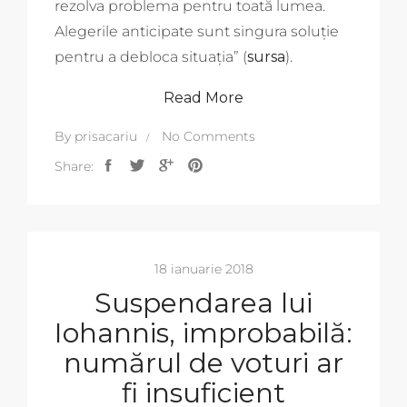
rezolva problema pentru toată lumea.
Alegerile anticipate sunt singura soluție
pentru a debloca situația” (
sursa
).
Read More
By
prisacariu
No Comments
Share:
18 ianuarie 2018
Suspendarea lui
Iohannis, improbabilă:
numărul de voturi ar
fi insuficient