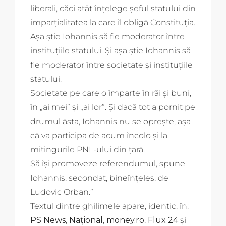
liberali, căci atât înțelege șeful statului din
imparțialitatea la care îl obligă Constituția.
Așa știe Iohannis să fie moderator între
instituțiile statului. Și așa știe Iohannis să
fie moderator între societate și instituțiile
statului.
Societate pe care o împarte în răi și buni,
în „ai mei” și „ai lor”. Și dacă tot a pornit pe
drumul ăsta, Iohannis nu se oprește, așa
că va participa de acum încolo și la
mitingurile PNL-ului din țară.
Să își promoveze referendumul, spune
Iohannis, secondat, bineînțeles, de
Ludovic Orban.”
Textul dintre ghilimele apare, identic, în:
PS News
,
Național
,
money.ro
,
Flux 24
și