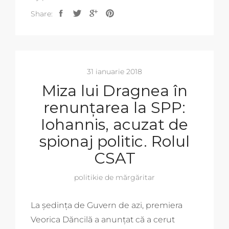
Share:
31 ianuarie 2018
Miza lui Dragnea în
renunțarea la SPP:
Iohannis, acuzat de
spionaj politic. Rolul
CSAT
politikie de mărgăritar
La ședința de Guvern de azi, premiera
Veorica Dăncilă a anunțat că a cerut