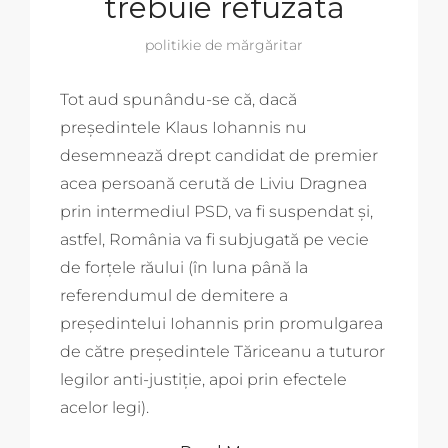
trebuie refuzată
politikie de mărgăritar
Tot aud spunându-se că, dacă
președintele Klaus Iohannis nu
desemnează drept candidat de premier
acea persoană cerută de Liviu Dragnea
prin intermediul PSD, va fi suspendat și,
astfel, România va fi subjugată pe vecie
de forțele răului (în luna până la
referendumul de demitere a
președintelui Iohannis prin promulgarea
de către președintele Tăriceanu a tuturor
legilor anti-justiție, apoi prin efectele
acelor legi).