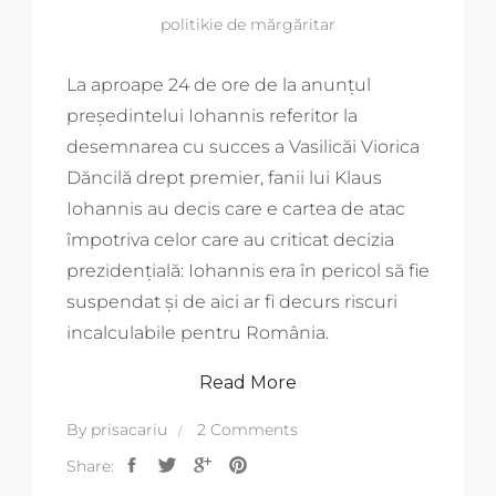
politikie de mărgăritar
La aproape 24 de ore de la anunțul
președintelui Iohannis referitor la
desemnarea cu succes a Vasilicăi Viorica
Dăncilă drept premier, fanii lui Klaus
Iohannis au decis care e cartea de atac
împotriva celor care au criticat decizia
prezidențială: Iohannis era în pericol să fie
suspendat și de aici ar fi decurs riscuri
incalculabile pentru România.
Read More
By
prisacariu
2 Comments
Share: