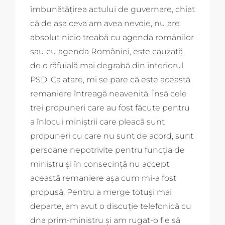
îmbunătăţirea actului de guvernare, chiat
că de aşa ceva am avea nevoie, nu are
absolut nicio treabă cu agenda românilor
sau cu agenda României, este cauzată
de o răfuială mai degrabă din interiorul
PSD. Ca atare, mi se pare că este această
remaniere întreagă neavenită. Însă cele
trei propuneri care au fost făcute pentru
a înlocui miniştrii care pleacă sunt
propuneri cu care nu sunt de acord, sunt
persoane nepotrivite pentru funcţia de
ministru şi în consecinţă nu accept
această remaniere aşa cum mi-a fost
propusă. Pentru a merge totuşi mai
departe, am avut o discuţie telefonică cu
dna prim-ministru şi am rugat-o fie să