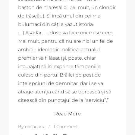
baston de mareșal ci, cel mult, un clondir
de trăscău). Și încă unul din cei mai
bulumaci din câți a văzut istoria.
(…) Așadar, Tudose va face orice i se cere.
Mai mult, pentru că nu are nici un fel de
ambiție ideologic-politică, actualul
premier va fi lăsat (și, poate, chiar
încurajat) să își exprime tâmpeniile
culese din portul Brăilei pe post de
înțelepciuni de demnitar, dar i se va
atrage atenția când să se oprească și să
citească din punctajul de la “serviciu”.”
Read More
By
prisacariu
1 Comment