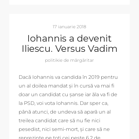
17 ianuarie 2018
Iohannis a devenit
Iliescu. Versus Vadim
politikie de mărgăritar
Dacă Iohannis va candida în 2019 pentru
un al doilea mandat și în cursă va mai fi
doar un candidat cu șanse iar ăla va fi de
la PSD, voi vota Iohannis. Dar sper ca,
până atunci, de undeva să apară un al
treilea candidat care să nu fie nici
pesedist, nici semi-mort, și care să ne
reprezinte pe toți cei peste 6,2 de