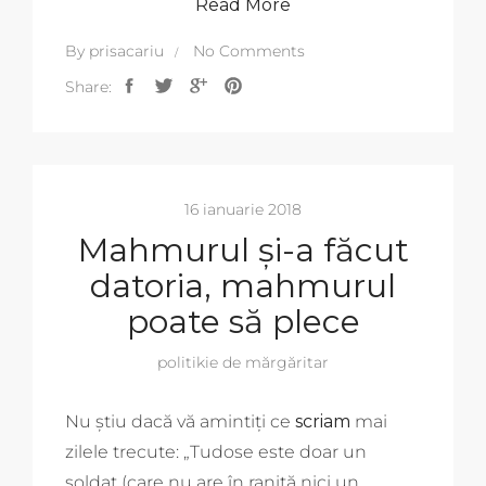
Read More
By
prisacariu
No Comments
Share:
16 ianuarie 2018
Mahmurul și-a făcut
datoria, mahmurul
poate să plece
politikie de mărgăritar
Nu știu dacă vă amintiți ce
scriam
mai
zilele trecute: „Tudose este doar un
soldat (care nu are în raniță nici un