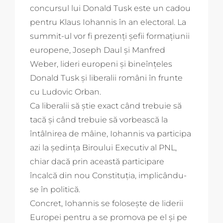
concursul lui Donald Tusk este un cadou
pentru Klaus Iohannis în an electoral. La
summit-ul vor fi prezenți șefii formațiunii
europene, Joseph Daul și Manfred
Weber, lideri europeni și bineînțeles
Donald Tusk și liberalii români în frunte
cu Ludovic Orban.
Ca liberalii să știe exact când trebuie să
tacă și când trebuie să vorbească la
întâlnirea de mâine, Iohannis va participa
azi la şedinţa Biroului Executiv al PNL,
chiar dacă prin această participare
încalcă din nou Constituția, implicându-
se în politică.
Concret, Iohannis se folosește de liderii
Europei pentru a se promova pe el și pe