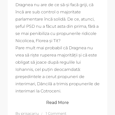
Dragnea nu are de ce să-și facă griji, că
încă are sub control o majoritate
parlamentare încă solidă. De ce, atunci,
șeful PSD nu a făcut asta din prima, fără a
se mai penibiliza cu propunerile ridicole
Nicolicea, Florea și Tit?
Pare mult mai probabil că Dragnea nu
vrea să riște ruperea majorității și că este
obligat să joace după regulile lui
Iohannis, cel puțin deocamdată:
președintele a cerut propuneri de
interimari, Dăncilă a trimis propunerile de
interimari la Cotroceni.
Read More
By
prisacariu
1 Comment