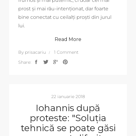
frumos și mai puternic, ci doar cel mai
prost și mai rău-intenționat, dar foarte
bine conectat cu ceilalți proști din jurul
lui.
Read More
By
prisacariu
1 Comment
Share:
22 ianuarie 2018
Iohannis după
proteste: "Soluția
tehnică se poate găsi