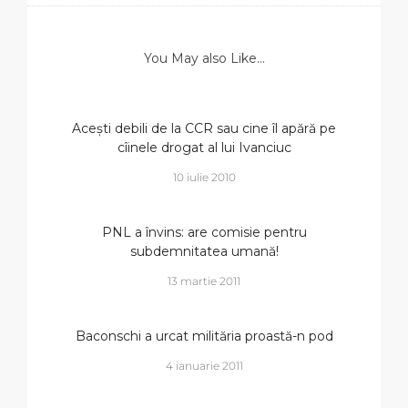
You May also Like...
Acești debili de la CCR sau cine îl apără pe
cîinele drogat al lui Ivanciuc
10 iulie 2010
PNL a învins: are comisie pentru
subdemnitatea umană!
13 martie 2011
Baconschi a urcat milităria proastă-n pod
4 ianuarie 2011