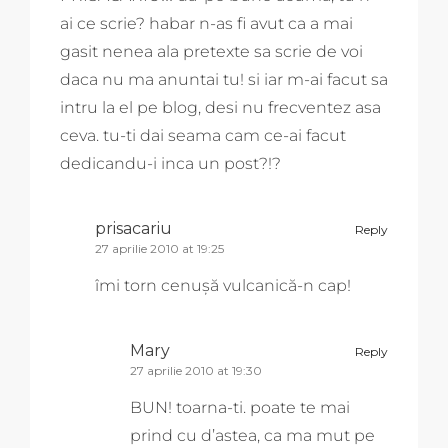
ai ce scrie? habar n-as fi avut ca a mai
gasit nenea ala pretexte sa scrie de voi
daca nu ma anuntai tu! si iar m-ai facut sa
intru la el pe blog, desi nu frecventez asa
ceva. tu-ti dai seama cam ce-ai facut
dedicandu-i inca un post?!?
prisacariu
Reply
27 aprilie 2010 at 19:25
îmi torn cenușă vulcanică-n cap!
Mary
Reply
27 aprilie 2010 at 19:30
BUN! toarna-ti. poate te mai
prind cu d’astea, ca ma mut pe