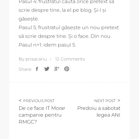
Pasul 4: frustratul caută orice pretext să
scrie despre tine, la el pe blog. Și-l și
găsește.
Pasul 5: frustratul găsește un nou pretext
să scrie despre tine. Și o face. Din nou.
Pasul n+1: idem pasul 5.
By
prisacariu
12 Comments
Share:
PREVIOUS POST
NEXT POST
De ce face IT Morar
Predoiu a sabotat
campanie pentru
legea ANI
RMGC?