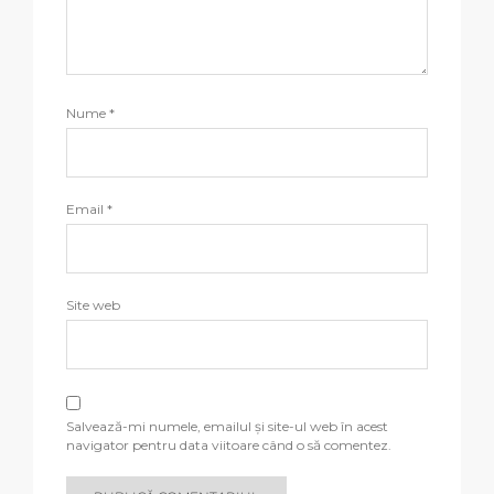
Nume
*
Email
*
Site web
Salvează-mi numele, emailul și site-ul web în acest
navigator pentru data viitoare când o să comentez.