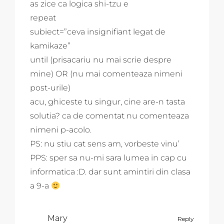
as zice ca logica shi-tzu e
repeat
subiect=”ceva insignifiant legat de
kamikaze”
until (prisacariu nu mai scrie despre
mine) OR (nu mai comenteaza nimeni
post-urile)
acu, ghiceste tu singur, cine are-n tasta
solutia? ca de comentat nu comenteaza
nimeni p-acolo.
PS: nu stiu cat sens am, vorbeste vinu’
PPS: sper sa nu-mi sara lumea in cap cu
informatica :D. dar sunt amintiri din clasa
a 9-a
Mary
Reply