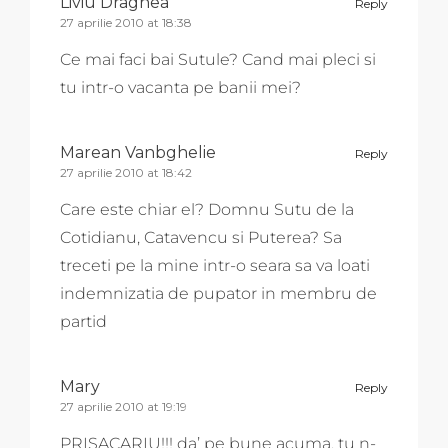
Liviu Dragnea
Reply
27 aprilie 2010 at 18:38
Ce mai faci bai Sutule? Cand mai pleci si
tu intr-o vacanta pe banii mei?
Marean Vanbghelie
Reply
27 aprilie 2010 at 18:42
Care este chiar el? Domnu Sutu de la
Cotidianu, Catavencu si Puterea? Sa
treceti pe la mine intr-o seara sa va loati
indemnizatia de pupator in membru de
partid
Mary
Reply
27 aprilie 2010 at 19:19
PRISACARIU!!! da’ pe bune acuma, tu n-