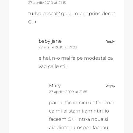
27 aprilie 2010 at 21:13
turbo pascal? god… n-am prins decat
C++
baby jane
Reply
27 aprilie 2010 at 21:22
e hai, n-o mai fa pe modesta! ca
vad ca le stii!
Mary
Reply
27 aprilie 2010 at 21:55
pai nu fac in nici un fel. doar
ca mi-ai starnit amintiri. io
faceam C++ intr-a noua si
aia dintr-a unspea faceau