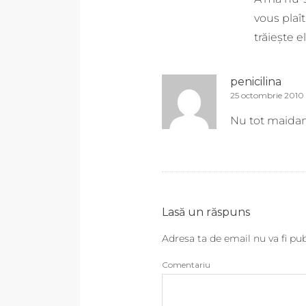
vous plaî
trăieşte 
penicilina
25 octombrie 2010 
Nu tot maidane
Lasă un răspuns
Adresa ta de email nu va fi pub
Comentariu