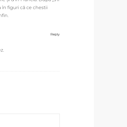
n figuri că ce chestii
fin.
Reply
z.