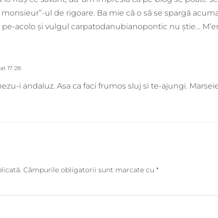
t monsieur”-ul de rigoare. Ba mie că o să se spargă acuma î
el pe-acolo şi vulgul carpatodanubianopontic nu ştie… M’en
at 17:28
zu-i andaluz. Asa ca faci frumos sluj si te-ajungi. Marseie
licată.
Câmpurile obligatorii sunt marcate cu
*