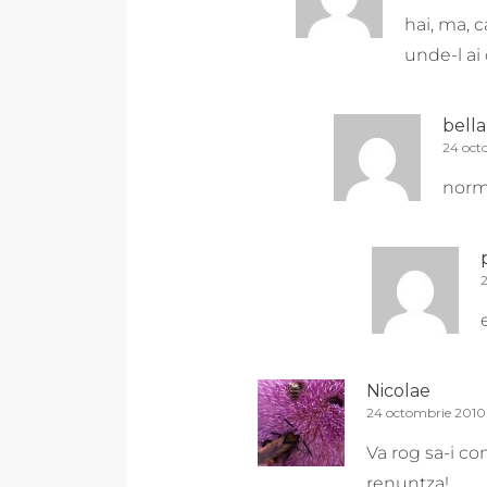
hai, ma, 
unde-l ai 
bella
24 oct
norma
2
Nicolae
24 octombrie 2010 
Va rog sa-i co
renuntza!