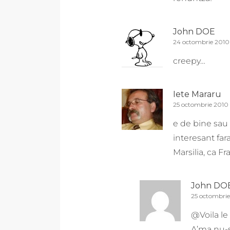
John DOE
24 octombrie 2010 
creepy…
Iete Mararu
25 octombrie 2010 
e de bine sau 
interesant far
Marsilia, ca F
John DO
25 octombrie
@Voila le
A’ma nu-s 