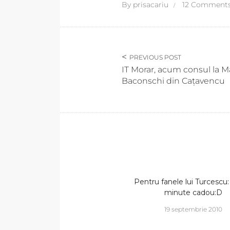
By
prisacariu
12 Comment
PREVIOUS POST
IT Morar, acum consul la Ma
Baconschi din Cațavencu
Pentru fanele lui Turcescu
minute cadou:D
19 septembrie 2010