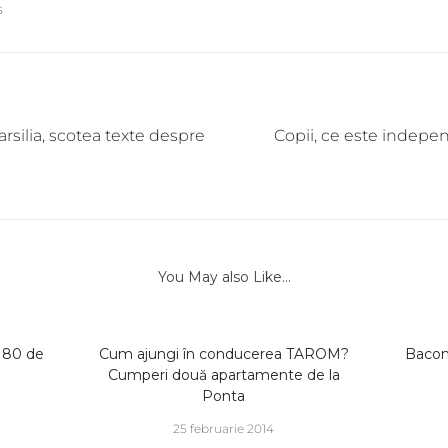
s
rsilia, scotea texte despre
Copii, ce este indepen
You May also Like...
: 80 de
Cum ajungi în conducerea TAROM?
Bacons
Cumperi două apartamente de la
Ponta
25 februarie 2014