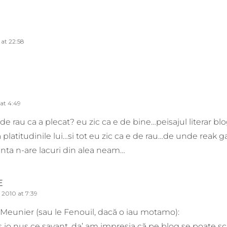
at 22:58
at 4:49
de rau ca a plecat? eu zic ca e de bine…peisajul literar blo
a platitudinile lui…si tot eu zic ca e de rau…de unde reak g
ranta n-are lacuri din alea neam…
E
 2010 at 7:39
 Meunier (sau le Fenouil, dacă o iau motamo):
io nuş ce savant, da’ am impresia că pe blog se poate scrie