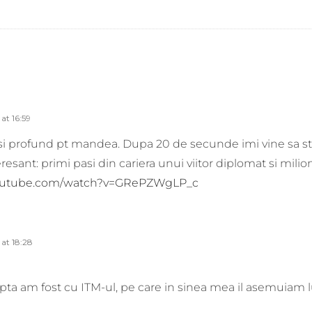
at 16:59
 si profund pt mandea. Dupa 20 de secunde imi vine sa str
resant: primi pasi din cariera unui viitor diplomat si mili
youtube.com/watch?v=GRePZWgLP_c
at 18:28
ta am fost cu ITM-ul, pe care in sinea mea il asemuiam lui