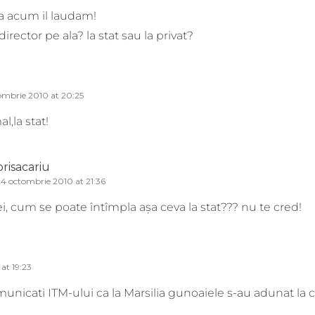
ca acum il laudam!
director pe ala? la stat sau la privat?
ombrie 2010 at 20:25
l,la stat!
prisacariu
4 octombrie 2010 at 21:36
ei, cum se poate întîmpla așa ceva la stat??? nu te cred!
at 19:23
municati ITM-ului ca la Marsilia gunoaiele s-au adunat la