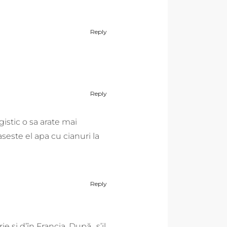
Reply
Reply
gistic o sa arate mai
aseste el apa cu cianuri la
Reply
 şi d’în Francia. După „s’il