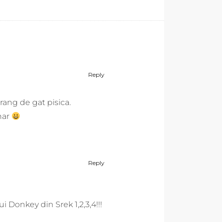
Reply
ang de gat pisica.
onar
Reply
 Donkey din Srek 1,2,3,4!!!