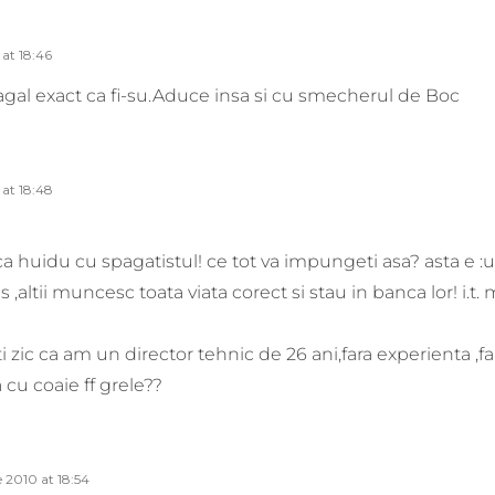
at 18:46
gal exact ca fi-su.Aduce insa si cu smecherul de Boc
at 18:48
ca huidu cu spagatistul! ce tot va impungeti asa? asta e :u
,altii muncesc toata viata corect si stau in banca lor! i.t. 
ti zic ca am un director tehnic de 26 ani,fara experienta ,fa
 cu coaie ff grele??
u
 2010 at 18:54