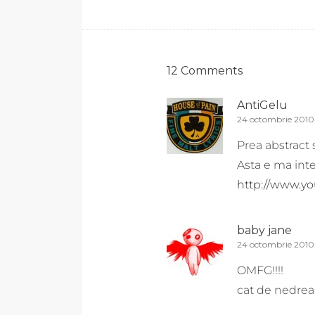
12 Comments
AntiGelu
24 octombrie 2010 
Prea abstract
Asta e ma inte
http://www.
baby jane
24 octombrie 2010 
OMFG!!!!
cat de nedreap