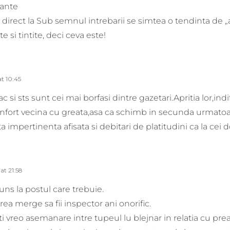
sante
n direct la Sub semnul intrebarii se simtea o tendinta de „
te si tintite, deci ceva este!
at 10:45
 si sts sunt cei mai borfasi dintre gazetari.Apritia lor,ind
onfort vecina cu greata,asa ca schimb in secunda urmatoar
ta impertinenta afisata si debitari de platitudini ca la cei 
at 21:58
uns la postul care trebuie.
ea merge sa fii inspector ani onorific.
 vreo asemanare intre tupeul lu blejnar in relatia cu preacu