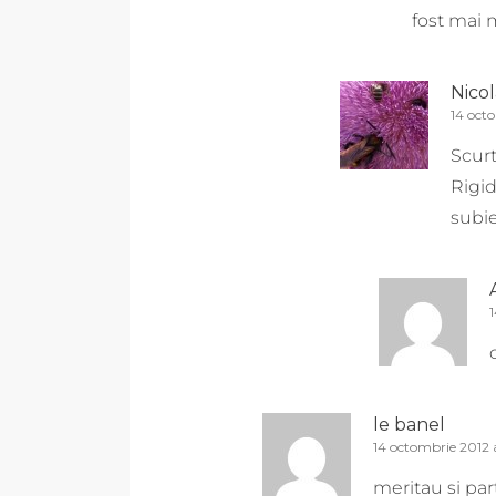
fost mai 
Nico
14 oct
Scurt
Rigid
subie
1
le banel
14 octombrie 2012 a
meritau si part