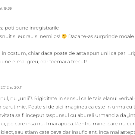
t 19:39
ca poti pune inregistrarile
uit si eu: rau si nemilos!
Daca te-as surprinde moale 
 in costum, chiar daca poate de asta spun unii ca pari …ri
iune e mai greu, dar tocmai a trecut!
2012 at 20:11
ul, nu „unii”!. Rigiditate in sensul ca le taia elanul verbal 
a parut mie. Poate si de aici imaginea ca este in urma cu t
nvitata sa fi inceput raspunsul cu abureli urmand a da „int
ui, pe care insa nu-l mai apuca. Pentru mine, care nu
biect, sau stiam cate ceva dar insuficient, inca mai astep