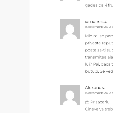
gadea.pai-i fr
ion ionescu
15 octombrie 2012 a
Mie mi se pare
priveste reputa
poata sa-ti sub
transmitea ala
lui? Pai, daca
butuci. Se ved
Alexandra
15 octombrie 2012 
@ Prisacariu
Cineva va treb