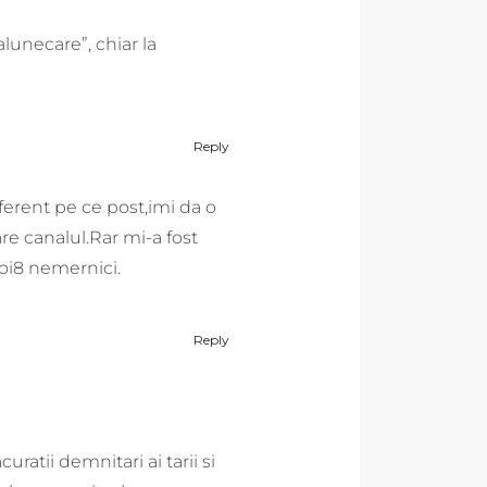
alunecare”, chiar la
Reply
iferent pe ce post,imi da o
e canalul.Rar mi-a fost
doi8 nemernici.
Reply
ratii demnitari ai tarii si