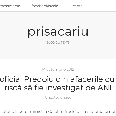
messmedia
facebookiseală
Despre
prisacariu
BLOG CU TEXTE
14 octombrie 2012
 oficial Predoiu din afacerile c
riscă să fie investigat de ANI
Uncategorized
 arătat că fostul ministru Cătălin Predoiu nu s-a prea omorî