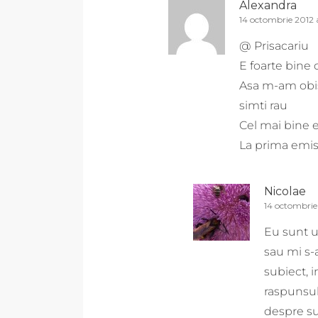
Alexandra
14 octombrie 2012 a
@ Prisacariu
E foarte bine 
Asa m-am obisn
simti rau
Cel mai bine e
La prima emis
Nicolae
14 octombrie 
Eu sunt un
sau mi s-
subiect, i
raspunsul
despre su