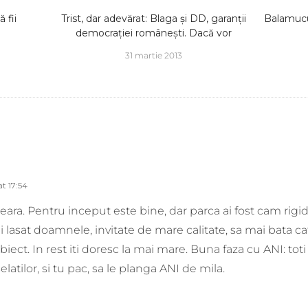
 fii
Trist, dar adevărat: Blaga și DD, garanții
Balamucu
democrației românești. Dacă vor
31 martie 2013
t 17:54
ara. Pentru inceput este bine, dar parca ai fost cam rigid
i lasat doamnele, invitate de mare calitate, sa mai bata c
iect. In rest iti doresc la mai mare. Buna faza cu ANI: toti
elatilor, si tu pac, sa le planga ANI de mila.