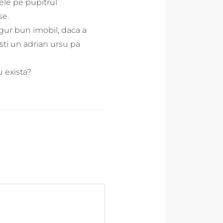
tele pe pupitrul
se.
gur bun imobil, daca a
esti un adrian ursu pa
u exista?