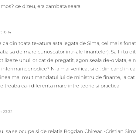
umos? ce d’zeu, era zambata seara.
t 18:14
 ca din toata tevatura asta legata de Sima, cel mai sifonat
tia sa de mare cunoscator intr-ale finantelor). Sa fii tu dit
tilizeze unul, oricat de pregatit, agoniseala de-o viata, e 
 informari periodice? N-a mai verificat si el, din cand in ca
 tinea mai mult mandatul lui de ministru de finante, la ca
e treaba ca-i diferenta mare intre teorie si practica
at 23:32
ui sa se ocupe si de relatia Bogdan Chireac -Cristian Sima