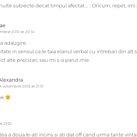
multe subiecte decat timpul afectat…. . Oricum, repet, imi 
lae
ombrie 2012 at 20:14
a adaugire.
itate in sensul ca le taia elanul verbal cu intrebari din alt 
ct alte precizari, sau mi s-a parut mie.
Alexandra
4 octombrie 2012 at 21:31
ok
t 21:52
ea a doua.le-ati incins si ati dat off cand urma tante vinta