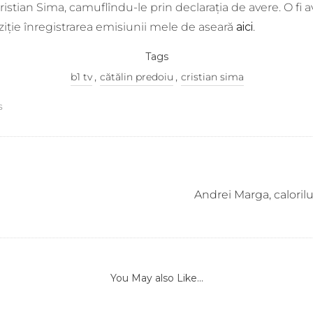
ristian Sima, camuflîndu-le prin declarația de avere. O fi av
ziție înregistrarea emisiunii mele de aseară
aici
.
Tags
,
,
b1 tv
cătălin predoiu
cristian sima
s
Andrei Marga, caloril
You May also Like...