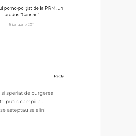
l porno-polițist de la PRM, un
produs "Cancan"
5 ianuarie 2011
Reply
 si speriat de curgerea
ate putin campii cu
 se asteptau sa alini