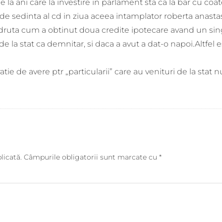
de la ani care la investire in parlament sta ca la bar cu coa
de sedinta al cd in ziua aceea intamplator roberta anasta
druta cum a obtinut doua credite ipotecare avand un sin
 de la stat ca demnitar, si daca a avut a dat-o napoi.Altfel 
tie de avere ptr „particularii” care au venituri de la stat n
licată.
Câmpurile obligatorii sunt marcate cu
*