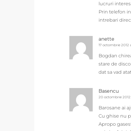
lucruri intere
Prin telefon i
intrebari direc
anette
17 octombrie 2012 
Bogdan chireac
stare de disc
dat sa vad ata
Basencu
20 octombrie 2012 
Barosane ai aj
Cu ghise nu pr
Apropo gasesti