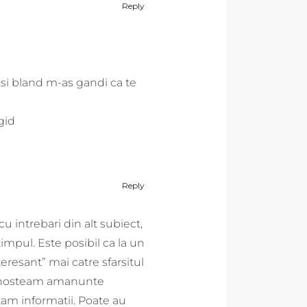
Reply
si bland m-as gandi ca te
gid
Reply
cu intrebari din alt subiect,
impul. Este posibil ca la un
eresant” mai catre sfarsitul
 cunosteam amanunte
tam informatii. Poate au