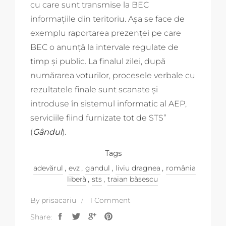
cu care sunt transmise la BEC
informaţiile din teritoriu. Aşa se face de
exemplu raportarea prezenţei pe care
BEC o anunţă la intervale regulate de
timp şi public. La finalul zilei, după
numărarea voturilor, procesele verbale cu
rezultatele finale sunt scanate şi
introduse în sistemul informatic al AEP,
serviciile fiind furnizate tot de STS”
(
Gândul
).
Tags
,
,
,
,
adevărul
evz
gandul
liviu dragnea
românia
,
,
liberă
sts
traian băsescu
By
prisacariu
1 Comment
Share: