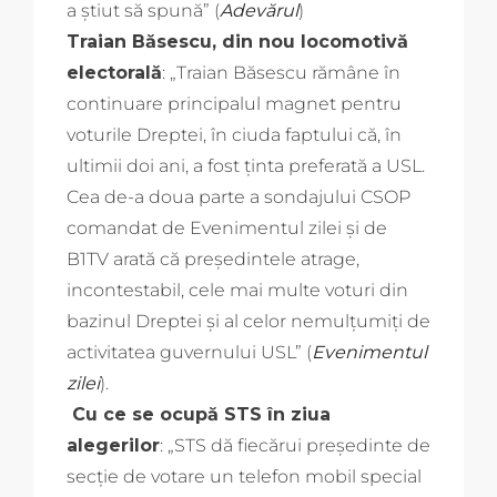
a ştiut să spună” (
Adevărul
)
Traian Băsescu, din nou locomotivă
electorală
: „Traian Băsescu rămâne în
continuare principalul magnet pentru
voturile Dreptei, în ciuda faptului că, în
ultimii doi ani, a fost ţinta preferată a USL.
Cea de-a doua parte a sondajului CSOP
comandat de Evenimentul zilei şi de
B1TV arată că preşedintele atrage,
incontestabil, cele mai multe voturi din
bazinul Dreptei şi al celor nemulţumiţi de
activitatea guvernului USL” (
Evenimentul
zilei
).
Cu ce se ocupă STS în ziua
alegerilor
: „STS dă fiecărui preşedinte de
secţie de votare un telefon mobil special