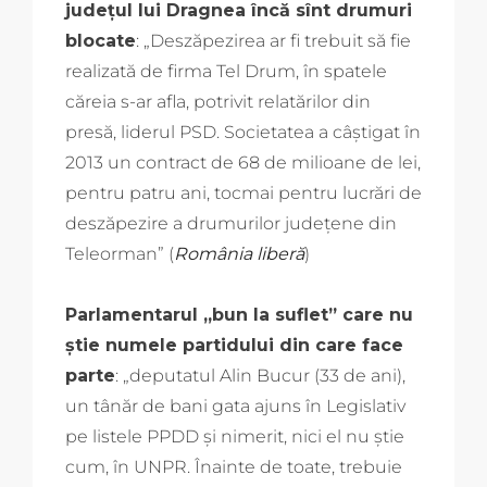
județul lui Dragnea încă sînt drumuri
blocate
: „Deszăpezirea ar fi trebuit să fie
realizată de firma Tel Drum, în spatele
căreia s-ar afla, potrivit relatărilor din
presă, liderul PSD. Societatea a câştigat în
2013 un contract de 68 de milioane de lei,
pentru patru ani, tocmai pentru lucrări de
deszăpezire a drumurilor judeţene din
Teleorman” (
România liberă
)
Parlamentarul „bun la suflet” care nu
știe numele partidului din care face
parte
: „deputatul Alin Bucur (33 de ani),
un tânăr de bani gata ajuns în Legislativ
pe listele PPDD şi nimerit, nici el nu ştie
cum, în UNPR. Înainte de toate, trebuie