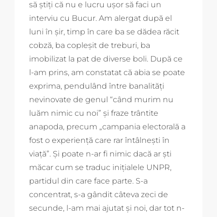
să ştiţi că nu e lucru uşor să faci un
interviu cu Bucur. Am alergat după el
luni în şir, timp în care ba se dădea răcit
cobză, ba copleşit de treburi, ba
imobilizat la pat de diverse boli. După ce
l-am prins, am constatat că abia se poate
exprima, pendulând între banalităţi
nevinovate de genul “când murim nu
luăm nimic cu noi” şi fraze trântite
anapoda, precum „campania electorală a
fost o experienţă care rar întâlneşti în
viaţă”. Şi poate n-ar fi nimic dacă ar şti
măcar cum se traduc iniţialele UNPR,
partidul din care face parte. S-a
concentrat, s-a gândit câteva zeci de
secunde, l-am mai ajutat şi noi, dar tot n-