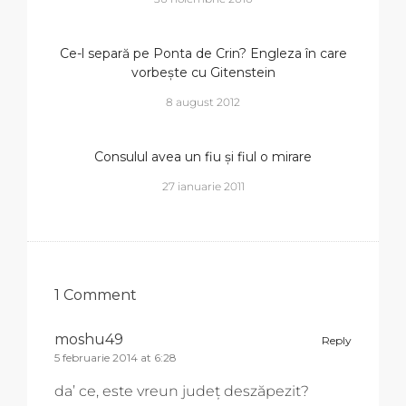
Ce-l separă pe Ponta de Crin? Engleza în care
vorbește cu Gitenstein
8 august 2012
Consulul avea un fiu și fiul o mirare
27 ianuarie 2011
1 Comment
moshu49
Reply
5 februarie 2014 at 6:28
da’ ce, este vreun judeţ deszăpezit?