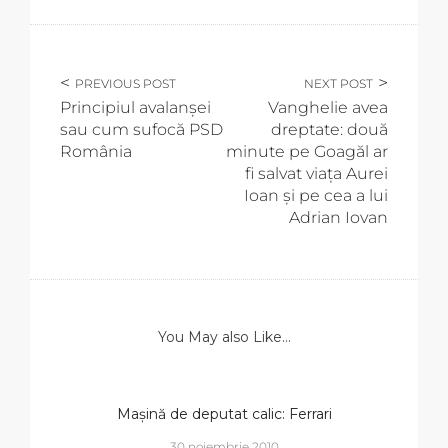
PREVIOUS POST
NEXT POST
Principiul avalanșei
Vanghelie avea
sau cum sufocă PSD
dreptate: două
România
minute pe Goagăl ar
fi salvat viața Aurei
Ioan și pe cea a lui
Adrian Iovan
You May also Like...
Mașină de deputat calic: Ferrari
30 noiembrie 2010