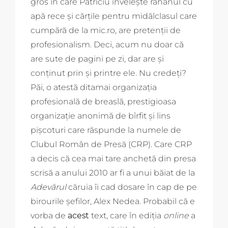
gros în care Patriciu învelește rahanul cu
apă rece și cărțile pentru midălclasul care
cumpără de la mic.ro, are pretenții de
profesionalism. Deci, acum nu doar că
are sute de pagini pe zi, dar are și
conținut prin și printre ele. Nu credeți?
Păi, o atestă ditamai organizația
profesională de breaslă, prestigioasa
organizație anonimă de bîrfit și lins
pișcoturi care răspunde la numele de
Clubul Român de Presă (CRP). Care CRP
a decis că cea mai tare anchetă din presa
scrisă a anului 2010 ar fi a unui băiat de la
Adevărul
căruia îi cad dosare în cap de pe
birourile șefilor, Alex Nedea. Probabil că e
vorba de
acest
text, care în ediția
online
a