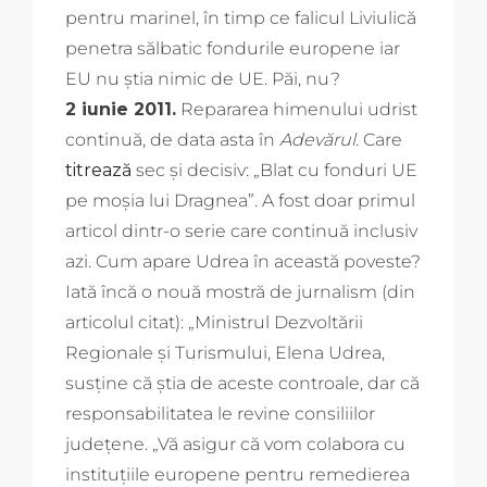
pentru marinel, în timp ce falicul Liviulică
penetra sălbatic fondurile europene iar
EU nu știa nimic de UE. Păi, nu?
2 iunie 2011.
Repararea himenului udrist
continuă, de data asta în
Adevărul
. Care
titrează
sec și decisiv: „Blat cu fonduri UE
pe moșia lui Dragnea”. A fost doar primul
articol dintr-o serie care continuă inclusiv
azi. Cum apare Udrea în această poveste?
Iată încă o nouă mostră de jurnalism (din
articolul citat): „Ministrul Dezvoltării
Regionale şi Turismului, Elena Udrea,
susţine că ştia de aceste controale, dar că
responsabilitatea le revine consiliilor
judeţene. „Vă asigur că vom colabora cu
instituţiile europene pentru remedierea