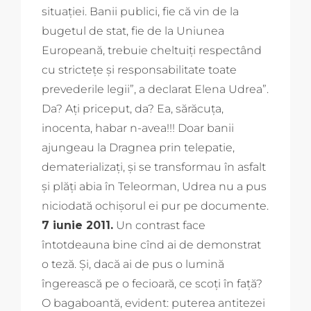
situaţiei. Banii publici, fie că vin de la
bugetul de stat, fie de la Uniunea
Europeană, trebuie cheltuiţi respectând
cu stricteţe şi responsabilitate toate
prevederile legii”, a declarat Elena Udrea”.
Da? Ați priceput, da? Ea, sărăcuța,
inocenta, habar n-avea!!! Doar banii
ajungeau la Dragnea prin telepatie,
dematerializați, și se transformau în asfalt
și plăți abia în Teleorman, Udrea nu a pus
niciodată ochișorul ei pur pe documente.
7 iunie 2011.
Un contrast face
întotdeauna bine cînd ai de demonstrat
o teză. Și, dacă ai de pus o lumină
îngerească pe o fecioară, ce scoți în față?
O bagaboantă, evident: puterea antitezei