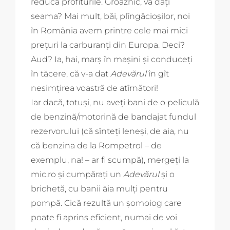
reducă profiturile. Groaznic, vă dați
seama? Mai mult, băi, plîngăcioșilor, noi
în România avem printre cele mai mici
prețuri la carburanți din Europa. Deci?
Aud? Ia, hai, marș în mașini și conduceți
în tăcere, că v-a dat
Adevărul
în gît
nesimțirea voastră de atîrnători!
Iar dacă, totuși, nu aveți bani de o peliculă
de benzină/motorină de bandajat fundul
rezervorului (că sînteți leneși, de aia, nu
că benzina de la Rompetrol – de
exemplu, na! – ar fi scumpă), mergeți la
mic.ro și cumpărați un
Adevărul
și o
brichetă, cu banii ăia mulți pentru
pompă. Cică rezultă un șomoiog care
poate fi aprins eficient, numai de voi