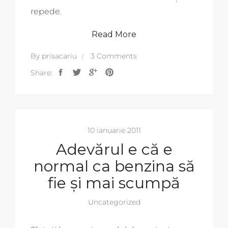
repede.
Read More
By
prisacariu
3 Comments
Share:
10 ianuarie 2011
Adevărul e că e
normal ca benzina să
fie și mai scumpă
Uncategorized