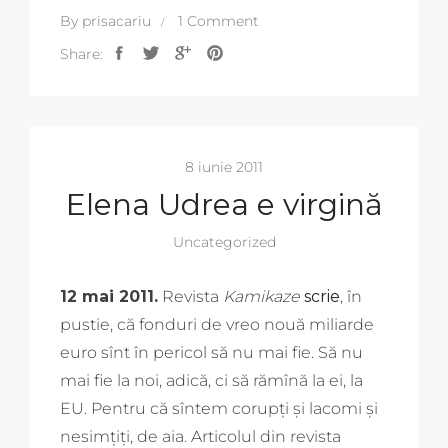
By
prisacariu
1 Comment
Share:
8 iunie 2011
Elena Udrea e virgină
Uncategorized
12 mai 2011.
Revista
Kamikaze
scrie
, în
pustie, că fonduri de vreo nouă miliarde
euro sînt în pericol să nu mai fie. Să nu
mai fie la noi, adică, ci să rămînă la ei, la
EU. Pentru că sîntem corupți și lacomi și
nesimțiți, de aia. Articolul din revista