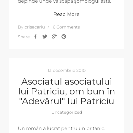
depinde unde vă scapă șomoiogul ăsta.
Read More
By
prisacariu
6 Comments
Share:
13 decembrie 2010
Asociatul asociatului
lui Patriciu, om bun în
"Adevărul" lui Patriciu
Uncategorized
Un român a lucrat pentru un britanic.