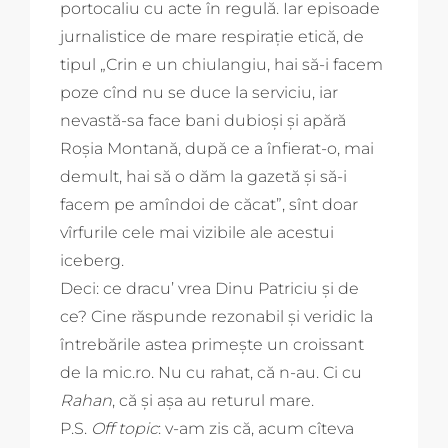
portocaliu cu acte în regulă. Iar episoade
jurnalistice de mare respirație etică, de
tipul „Crin e un chiulangiu, hai să-i facem
poze cînd nu se duce la serviciu, iar
nevastă-sa face bani dubioși și apără
Roșia Montană, după ce a înfierat-o, mai
demult, hai să o dăm la gazetă și să-i
facem pe amîndoi de căcat”, sînt doar
vîrfurile cele mai vizibile ale acestui
iceberg.
Deci: ce dracu’ vrea Dinu Patriciu și de
ce? Cine răspunde rezonabil și veridic la
întrebările astea primește un croissant
de la mic.ro. Nu cu rahat, că n-au. Ci cu
Rahan
, că și așa au returul mare.
P.S.
Off topic
: v-am zis că, acum cîteva