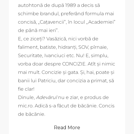
autohtonă de după 1989 a decis să
schimbe brandul, preferând formula mai
concisă, „Caţavencii”, în locul „Academiei”
de până mai ieri”.
E, ce ziceți? Vasăzică, nici vorbă de
faliment, batiste, hidranți, SOV, pîrnaie,
Securitate, Ivanciuci etc. Nu! E, simplu,
vorba doar despre CONCIZIE. Atît și nimic
mai mult. Concizie și gata. Și, hai, poate și
banii lui Patriciu, dar concizia a primat, să
fie clar!
Dinule,
Adevărul
nu e ziar, e produs de
mic.ro. Adică s-a făcut de băcănie. Concis
de băcănie.
Read More