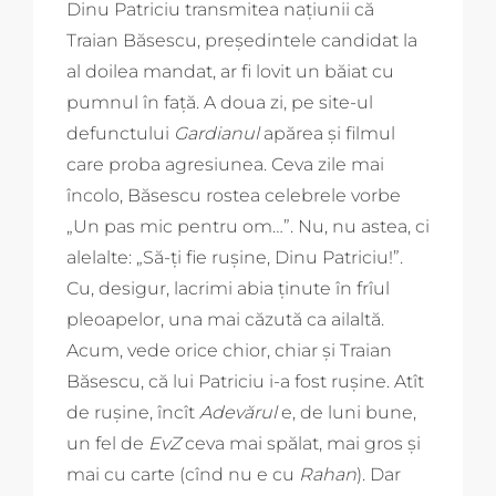
Dinu Patriciu transmitea națiunii că
Traian Băsescu, președintele candidat la
al doilea mandat, ar fi lovit un băiat cu
pumnul în față. A doua zi, pe site-ul
defunctului
Gardianul
apărea și filmul
care proba agresiunea. Ceva zile mai
încolo, Băsescu rostea celebrele vorbe
„Un pas mic pentru om…”. Nu, nu astea, ci
alelalte: „Să-ți fie rușine, Dinu Patriciu!”.
Cu, desigur, lacrimi abia ținute în frîul
pleoapelor, una mai căzută ca ailaltă.
Acum, vede orice chior, chiar și Traian
Băsescu, că lui Patriciu i-a fost rușine. Atît
de rușine, încît
Adevărul
e, de luni bune,
un fel de
EvZ
ceva mai spălat, mai gros și
mai cu carte (cînd nu e cu
Rahan
). Dar