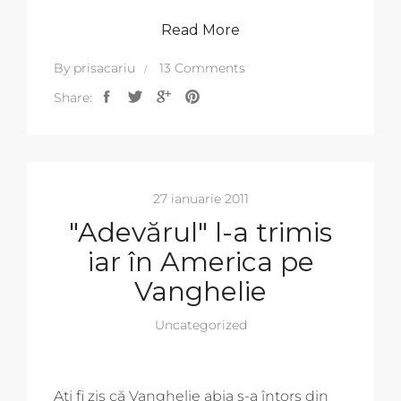
Read More
By
prisacariu
13 Comments
Share:
27 ianuarie 2011
"Adevărul" l-a trimis
iar în America pe
Vanghelie
Uncategorized
Ați fi zis că Vanghelie abia s-a întors din