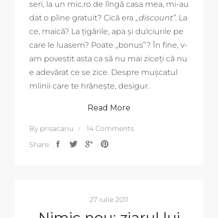
seri, la un mic.ro de lîngă casa mea, mi-au
dat o pîine gratuit? Cică era
„discount”
. La
ce, maică? La țigările, apa și dulciurile pe
care le luasem? Poate „bonus”? În fine, v-
am povestit asta ca să nu mai ziceți că nu
e adevărat ce se zice. Despre mușcatul
mîinii care te hrănește, desigur.
Read More
By
prisacariu
14 Comments
Share:
27 iulie 2011
Nimic nou: ziarul lui