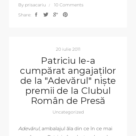
By
prisacariu
10 Comments
Share:
20 iulie 2011
Patriciu le-a
cumpărat angajaților
de la "Adevărul" niște
premii de la Clubul
Român de Presă
Uncategorized
Adevărul
, ambalajul ăla din ce în ce mai