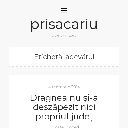
prisacariu
BLOG CU TEXTE
Etichetă: adevărul
4 februarie 2014
Dragnea nu și-a
deszăpezit nici
propriul județ
Uncategorized