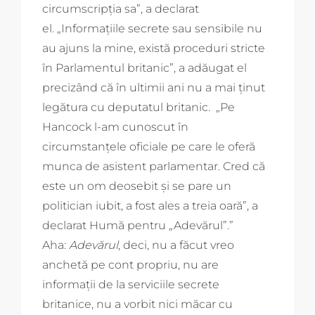
circumscripţia sa”, a declarat
el. „Informaţiile secrete sau sensibile nu
au ajuns la mine, există proceduri stricte
în Parlamentul britanic”, a adăugat el
precizând că în ultimii ani nu a mai ţinut
legătura cu deputatul britanic. „Pe
Hancock l-am cunoscut în
circumstanţele oficiale pe care le oferă
munca de asistent parlamentar. Cred că
este un om deosebit şi se pare un
politician iubit, a fost ales a treia oară”, a
declarat Humă pentru „Adevărul”.”
Aha:
Adevărul
, deci, nu a făcut vreo
anchetă pe cont propriu, nu are
informații de la serviciile secrete
britanice, nu a vorbit nici măcar cu