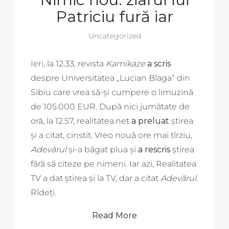
Patriciu fură iar
Uncategorized
Ieri, la 12.33, revista
Kamikaze
a scris
despre Universitatea „Lucian Blaga” din
Sibiu care vrea să-și cumpere o limuzină
de 105.000 EUR. După nici jumătate de
oră, la 12.57, realitatea.net
a preluat
știrea
și a citat, cinstit. Vreo nouă ore mai tîrziu,
Adevărul
și-a băgat plua și
a rescris
știrea
fără să citeze pe nimeni. Iar azi, Realitatea
TV a dat știrea și la TV, dar a citat
Adevărul
.
Rîdeți.
Read More