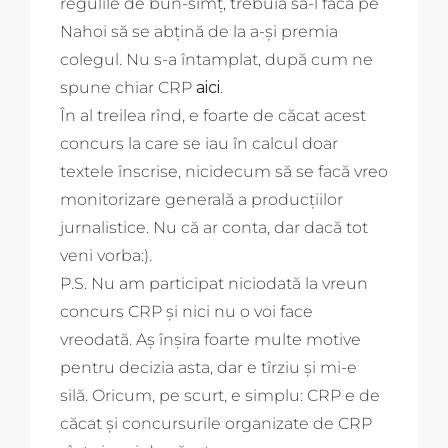
regulile de bun-simț, trebuia să-l facă pe
Nahoi să se abțină de la a-și premia
colegul. Nu s-a întamplat, după cum ne
spune chiar CRP
aici
.
În al treilea rînd, e foarte de căcat acest
concurs la care se iau în calcul doar
textele înscrise, nicidecum să se facă vreo
monitorizare generală a producțiilor
jurnalistice. Nu că ar conta, dar dacă tot
veni vorba:).
P.S. Nu am participat niciodată la vreun
concurs CRP și nici nu o voi face
vreodată. Aș înșira foarte multe motive
pentru decizia asta, dar e tîrziu și mi-e
silă. Oricum, pe scurt, e simplu: CRP e de
căcat și concursurile organizate de CRP