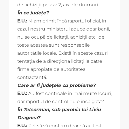
de achiziţii pe axa 2, axa de drumuri.
În ce judeţe?
E.U.:
N-am primit încă raportul oficial, în
cazul nostru ministerul aduce doar banii,
nu se ocupă de licitaţii, achiziţii etc., de
toate acestea sunt responsabile
autorităţile locale. Există în aceste cazuri
tentaţia de a direcţiona licitaţiile către
firme apropiate de autoritatea
contractantă.
Care ar fi judeţele cu probleme?
E.U.:
Au fost controale în mai multe locuri,
dar raportul de control nu e încă gata?
În Teleorman, sub parohia lui Liviu
Dragnea?
E.U.:
Pot să vă confirm doar că au fost