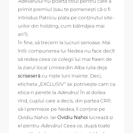
Adevărului
nu poartă titlul pentru care a
primit premiul (sau te pomenești că o fi
introdus Patriciu plata pe conținutul site-
urilor din holding, cum bălmăjea mai
an?).
În fine, să trecem la lucruri serioase. Mai
întîi: compunerea lui Nedea nu face decît
să redea ceea ce colegii lui mai fraieri de
la ziarul local
Unirea
din Alba Iulia deja
scriseseră
cu niște luni înainte. Deci,
eticheta „EXCLUSIV” se potrivește cam ca
etica-n perete la
Adevărul
. În al doilea
rînd, cuplul care a decis, din partea CRP,
să-l premieze pe Nedea, îl conține pe
Ovidiu Nahoi. Iar
Ovidiu Nahoi
lucrează și
el pentru
Adevărul
. Ceea ce, după toate