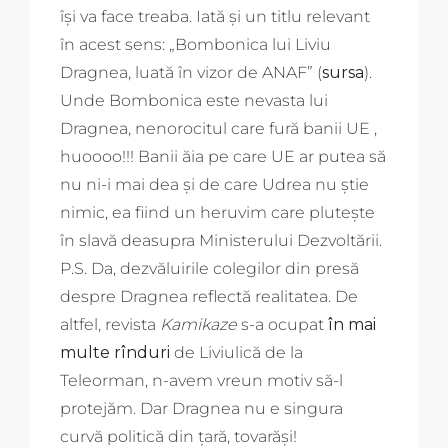
își va face treaba. Iată și un titlu relevant
în acest sens: „Bombonica lui Liviu
Dragnea, luată în vizor de ANAF” (
sursa
).
Unde Bombonica este nevasta lui
Dragnea, nenorocitul care fură banii UE ,
huoooo!!! Banii ăia pe care UE ar putea să
nu ni-i mai dea și de care Udrea nu știe
nimic, ea fiind un heruvim care plutește
în slavă deasupra Ministerului Dezvoltării.
P.S. Da, dezvăluirile colegilor din presă
despre Dragnea reflectă realitatea. De
altfel, revista
Kamikaze
s-a ocupat
în mai
multe rînduri
de Liviulică de la
Teleorman, n-avem vreun motiv să-l
protejăm. Dar Dragnea nu e singura
curvă politică din țară, tovarăși!