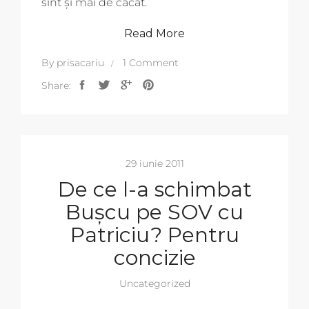
sînt și mai de căcat.
Read More
By
prisacariu
1 Comment
Share:
29 iunie 2011
De ce l-a schimbat
Bușcu pe SOV cu
Patriciu? Pentru
concizie
Uncategorized