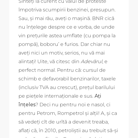
Sînteți la curent cu valul de proteste
împotriva scumpirii benzinei, presupun.
Sau, și mai rău, aveți o mașină. BNR cică
nu înțelege despre ce e vorba, de unde
vin prețurile astea umflate (cu pompa la
pompă), boboru’ e furios. Dar chiar nu
aveți nici un motiv, serios, nu vă mai
alintați! Uite, vă citesc din
Adevărul
, e
perfect normal. Pentru că: cursul de
schimb e defavorabil benzinarilor, taxele
(inclusiv TVA au crescut), prețul barilului
pe piețele internaționale e sus.
Ați
înțeles
? Deci nu pentru noi e nasol, ci
pentru Petrom, Rompetrol și alții! A, și ca
să vedeți cît de urîtă a devenit treaba,
aflați că, în 2010, petroliștii au trebuit să-și