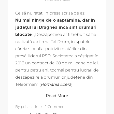
Ce să nu ratați în presa scrisă de azi:
Nu mai ninge de o săptămînă, dar în
județul lui Dragnea încă sînt drumuri
blocate
: „Deszăpezirea ar fi trebuit să fie
realizată de firma Tel Drum, în spatele
căreia s-ar afla, potrivit relatărilor din
presă, liderul PSD. Societatea a câştigat în
2013 un contract de 68 de milioane de lei,
pentru patru ani, tocmai pentru lucrări de
deszăpezire a drumurilor judeţene din
Teleorman” (
România liberă
)
Read More
By
prisacariu
1 Comment