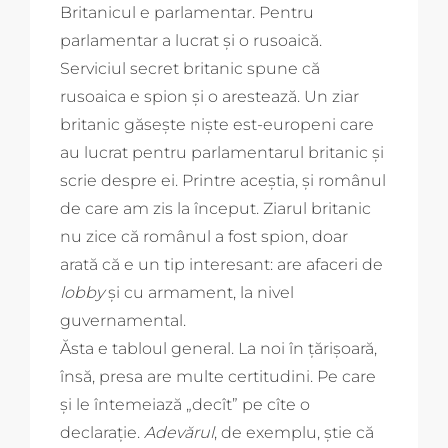
Britanicul e parlamentar. Pentru
parlamentar a lucrat și o rusoaică.
Serviciul secret britanic spune că
rusoaica e spion și o arestează. Un ziar
britanic găsește niște est-europeni care
au lucrat pentru parlamentarul britanic și
scrie despre ei. Printre aceștia, și românul
de care am zis la început. Ziarul britanic
nu zice că românul a fost spion, doar
arată că e un tip interesant: are afaceri de
lobby
și cu armament, la nivel
guvernamental.
Ăsta e tabloul general. La noi în țărișoară,
însă, presa are multe certitudini. Pe care
și le întemeiază „decît” pe cîte o
declarație.
Adevărul
, de exemplu, știe că