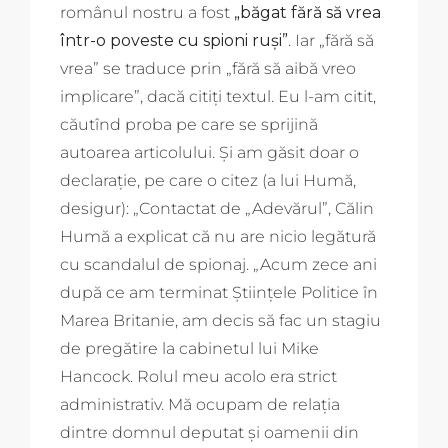
românul nostru a fost
„băgat fără să vrea
într-o poveste cu spioni ruși”
. Iar „fără să
vrea” se traduce prin „fără să aibă vreo
implicare”, dacă citiți textul. Eu l-am citit,
căutînd proba pe care se sprijină
autoarea articolului. Și am găsit doar o
declarație, pe care o citez (a lui Humă,
desigur): „Contactat de „Adevărul”, Călin
Humă a explicat că nu are nicio legătură
cu scandalul de spionaj. „Acum zece ani
după ce am terminat Ştiinţele Politice în
Marea Britanie, am decis să fac un stagiu
de pregătire la cabinetul lui Mike
Hancock. Rolul meu acolo era strict
administrativ. Mă ocupam de relaţia
dintre domnul deputat şi oamenii din