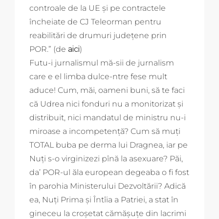
controale de la UE şi pe contractele
încheiate de CJ Teleorman pentru
reabilitări de drumuri judeţene prin
POR.” (de
aici
)
Futu-i jurnalismul mă-sii de jurnalism
care e el limba dulce-ntre fese mult
aduce! Cum, măi, oameni buni, să te faci
că Udrea nici fonduri nu a monitorizat și
distribuit, nici mandatul de ministru nu-i
miroase a incompetență? Cum să muți
TOTAL buba pe derma lui Dragnea, iar pe
Nuți s-o virginizezi pînă la asexuare? Păi,
da’ POR-ul ăla european degeaba o fi fost
în parohia Ministerului Dezvoltării? Adică
ea, Nuți Prima și Întîia a Patriei, a stat în
gineceu la croșetat cămășuțe din lacrimi