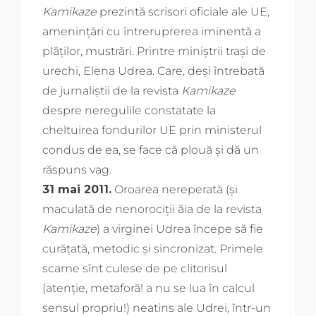
Kamikaze
prezintă scrisori oficiale ale UE,
amenințări cu întreruprerea iminentă a
plăților, mustrări. Printre miniștrii trași de
urechi, Elena Udrea. Care, deși întrebată
de jurnaliștii de la revista
Kamikaze
despre neregulile constatate la
cheltuirea fondurilor UE prin ministerul
condus de ea, se face că plouă și dă un
răspuns vag.
31 mai 2011.
Oroarea nereperată (și
maculată de nenorociții ăia de la revista
Kamikaze
) a virginei Udrea începe să fie
curățată, metodic și sincronizat. Primele
scame sînt culese de pe clitorisul
(atenție, metaforă! a nu se lua în calcul
sensul propriu!) neatins ale Udrei, într-un