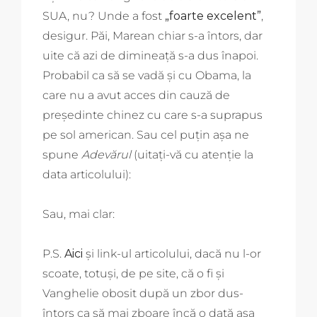
SUA, nu? Unde a fost
„foarte excelent”
,
desigur. Păi, Marean chiar s-a întors, dar
uite că azi de dimineață s-a dus înapoi.
Probabil ca să se vadă și cu Obama, la
care nu a avut acces din cauză de
președinte chinez cu care s-a suprapus
pe sol american. Sau cel puțin așa ne
spune
Adevărul
(uitați-vă cu atenție la
data articolului):
Sau, mai clar:
P.S.
Aici
și link-ul articolului, dacă nu l-or
scoate, totuși, de pe site, că o fi și
Vanghelie obosit după un zbor dus-
întors ca să mai zboare încă o dată așa