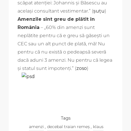
scăpat atenției: Johannis și Băsescu au
același consultant vestimentar.” (
șuțu
)
Amenzile sînt greu de plătit în
România
– „60% din amenzi sunt
neplătite pentru că e greu să găsești un
CEC sau un alt punct de plată, mă! Nu
pentru că nu există o pedeapsă severă
dacă aduni 3 amenzi. Nu pentru că legea
și statul sunt impotenți.” (
zoso
)
Tags
,
,
amenzi
decebal traian remeș
klaus