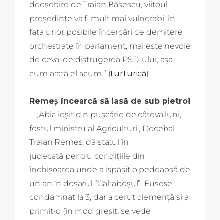
deosebire de Traian Băsescu, viitoul
președinte va fi mult mai vulnerabil în
fața unor posibile încercări de demitere
orchestrate în parlament, mai este nevoie
de ceva: de distrugerea PSD-ului, așa
cum arată el acum.” (
turturică
)
Remeș încearcă să iasă de sub pietroi
– „Abia ieşit din puşcărie de câteva luni,
fostul ministru al Agriculturii, Decebal
Traian Remes, dă statul în
judecată pentru condițiile din
închisoarea unde a ispășit o pedeapsă de
un an în dosarul “Caltaboşul”. Fusese
condamnat la 3, dar a cerut clemenţă şi a
primit-o (în mod greşit, se vede