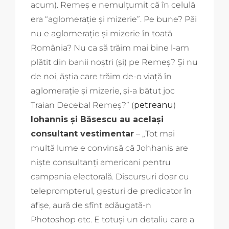
acum). Remeş e nemulţumit că în celulă
era “aglomeraţie şi mizerie”. Pe bune? Păi
nu e aglomeraţie şi mizerie în toată
România? Nu ca să trăim mai bine l-am
plătit din banii noştri (şi) pe Remeş? Şi nu
de noi, ăştia care trăim de-o viaţă în
aglomeraţie şi mizerie, şi-a bătut joc
Traian Decebal Remeş?” (
petreanu
)
Iohannis și Băsescu au același
consultant vestimentar
– „Tot mai
multă lume e convinsă că Johhanis are
niște consultanți americani pentru
campania electorală. Discursuri doar cu
teleprompterul, gesturi de predicator în
afișe, aură de sfînt adăugată-n
Photoshop etc. E totuși un detaliu care a