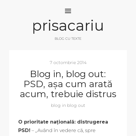
prisacariu
BLOG CU TEXTE
7 octombrie 2014
Blog in, blog out:
PSD, așa cum arată
acum, trebuie distrus
blog in blog out
O prioritate națională: distrugerea
PSD!
– „Având în vedere că, spre