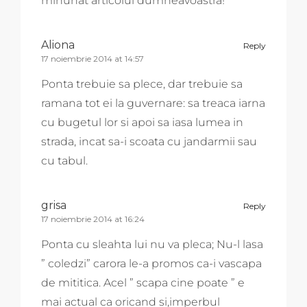
minunat articolul dumneavoastra!
Aliona
Reply
17 noiembrie 2014 at 14:57
Ponta trebuie sa plece, dar trebuie sa
ramana tot ei la guvernare: sa treaca iarna
cu bugetul lor si apoi sa iasa lumea in
strada, incat sa-i scoata cu jandarmii sau
cu tabul.
grisa
Reply
17 noiembrie 2014 at 16:24
Ponta cu sleahta lui nu va pleca; Nu-l lasa
” coledzi” carora le-a promos ca-i vascapa
de mititica. Acel ” scapa cine poate ” e
mai actual ca oricand si,imperbul