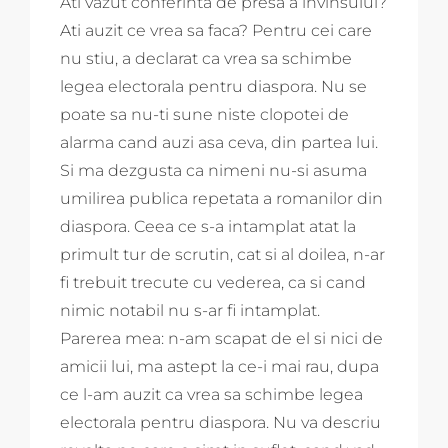
Ati vazut conferinta de presa a invinsului?
Ati auzit ce vrea sa faca? Pentru cei care
nu stiu, a declarat ca vrea sa schimbe
legea electorala pentru diaspora. Nu se
poate sa nu-ti sune niste clopotei de
alarma cand auzi asa ceva, din partea lui.
Si ma dezgusta ca nimeni nu-si asuma
umilirea publica repetata a romanilor din
diaspora. Ceea ce s-a intamplat atat la
primult tur de scrutin, cat si al doilea, n-ar
fi trebuit trecute cu vederea, ca si cand
nimic notabil nu s-ar fi intamplat.
Parerea mea: n-am scapat de el si nici de
amicii lui, ma astept la ce-i mai rau, dupa
ce l-am auzit ca vrea sa schimbe legea
electorala pentru diaspora. Nu va descriu