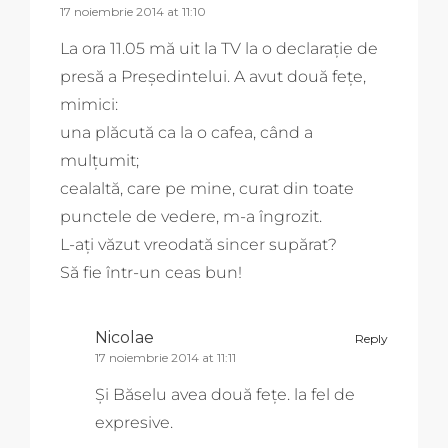
17 noiembrie 2014 at 11:10
La ora 11.05 mă uit la TV la o declarație de
presă a Președintelui. A avut două fețe,
mimici:
una plăcută ca la o cafea, când a
mulțumit;
cealaltă, care pe mine, curat din toate
punctele de vedere, m-a îngrozit.
L-ați văzut vreodată sincer supărat?
Să fie într-un ceas bun!
Nicolae
Reply
17 noiembrie 2014 at 11:11
Și Băselu avea două fețe. la fel de
expresive.