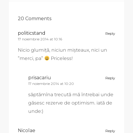
20 Comments
politicstand
Reply
17 noiembrie 2014 at 10:16
Nicio glumiță, niciun mișteaux, nici un
”merci, pa”
Priceless!
prisacariu
Reply
17 noiembrie 2014 at 10:20
săptămîna trecută mă întrebai unde
găsesc rezerve de optimism. iată de
unde:)
Nicolae
Reply