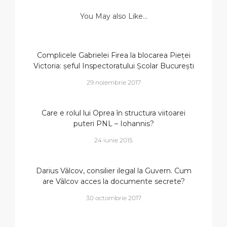
You May also Like...
Complicele Gabrielei Firea la blocarea Pieței
Victoria: șeful Inspectoratului Școlar București
29 noiembrie 2017
Care e rolul lui Oprea în structura viitoarei
puteri PNL – Iohannis?
24 iunie 2015
Darius Vâlcov, consilier ilegal la Guvern. Cum
are Vâlcov acces la documente secrete?
30 octombrie 2017