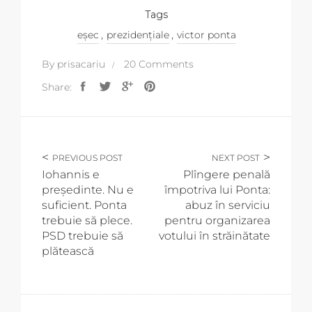
Tags
,
,
eșec
prezidențiale
victor ponta
By
prisacariu
20 Comments
Share:
PREVIOUS POST
NEXT POST
Iohannis e
Plîngere penală
președinte. Nu e
împotriva lui Ponta:
suficient. Ponta
abuz în serviciu
trebuie să plece.
pentru organizarea
PSD trebuie să
votului în străinătate
plătească