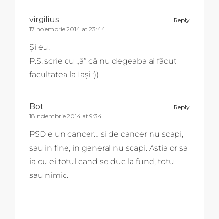
virgilius
Reply
17 noiembrie 2014 at 23:44
Şi eu.
P.S. scrie cu „â” că nu degeaba ai făcut
facultatea la Iaşi :))
Bot
Reply
18 noiembrie 2014 at 9:34
PSD e un cancer… si de cancer nu scapi,
sau in fine, in general nu scapi. Astia or sa
ia cu ei totul cand se duc la fund, totul
sau nimic.