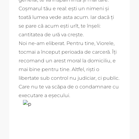
Coșmarul tău e real: ești un nimeni și
toată lumea vede asta acum. Iar dacă ți
se pare că acum ești urît, te înșeli:
cantitatea de ură va crește.
Noi ne-am eliberat. Pentru tine, Viorele,
tocmai a început perioada de carceră. Îți
recomand un arest moral la domiciliu, e
mai bine pentru tine. Altfel, riști o
libertate sub control nu judiciar, ci public.
Care nu te va scăpa de o condamnare cu
executare a eșecului.