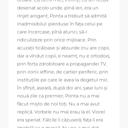
desenat acolo unde, pînă ieri, era un
rînjet arogant, Ponta a trebuit să admită
inadmisibilul: pierduse în fața celui pe
care încercase, pînă atunci, să-l
ridiculizeze prin orice mijloace. Prin
acuzații ticăloase și absurde (nu are copii,
dar a vîndut copii, e neamț, nu e ortodox),
prin forța zdrobitoare a propagandei TV,
prin ironii ieftine, de cartier periferic, prin
instituțiile pe care le avea la degetul mic.
În sfîrșit, aseară, după doi ani, șase luni și
nouă zile ca premier, Ponta nu a mai
făcut mișto de noi toți. Nu a mai avut
replică. Vorbele nu mai erau la el. Viorel
era speriat. Fălcile îi căzuseră, fața îi era
imobilă ca o mască. Nu ne-a mai dat