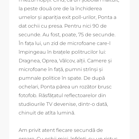
la peste două ore de la închiderea
urnelor și apariția exit poll-urilor, Ponta a
dat ochii cu presa. Pentru nici 90 de
secunde. Au fost, poate, 75 de secunde.
În fața lui, un zid de microfoane care-l
împingeau în brațele politrucilor lui:
Dragnea, Oprea, Vâlcov, alții. Camere și
microfoane în față, pumni strînși și
pumnale politice în spate. De după
ochelari, Ponta părea un rozător brusc
fotofob. Răsfățatul reflectoarelor din
studiourile TV devenise, dintr-o dată,
chinuit de atîta lumină.
Am privit atent fiecare secundă de
oroare. Cu ochii mici, înfrînți, cu un rictus