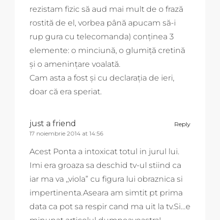
rezistam fizic să aud mai mult de o frază
rostită de el, vorbea până apucam să-i
rup gura cu telecomanda) conţinea 3
elemente: o minciună, o glumiţă cretină
şi o ameninţare voalată.
Cam asta a fost şi cu declaraţia de ieri,
doar că era speriat.
just a friend
Reply
17 noiembrie 2014 at 14:56
Acest Ponta a intoxicat totul in jurul lui.
Imi era groaza sa deschid tv-ul stiind ca
iar ma va ,,viola” cu figura lui obraznica si
impertinenta.Aseara am simtit pt prima
data ca pot sa respir cand ma uit la tv.Si…e