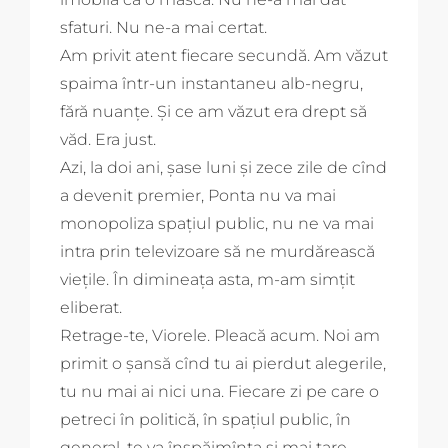
sfaturi. Nu ne-a mai certat.
Am privit atent fiecare secundă. Am văzut
spaima într-un instantaneu alb-negru,
fără nuanțe. Și ce am văzut era drept să
văd. Era just.
Azi, la doi ani, șase luni și zece zile de cînd
a devenit premier, Ponta nu va mai
monopoliza spațiul public, nu ne va mai
intra prin televizoare să ne murdărească
viețile. În dimineața asta, m-am simțit
eliberat.
Retrage-te, Viorele. Pleacă acum. Noi am
primit o șansă cînd tu ai pierdut alegerile,
tu nu mai ai nici una. Fiecare zi pe care o
petreci în politică, în spațiul public, în
general, te va înspăimînta și mai tare.