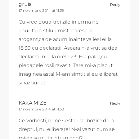
gruia
Reply
17 noiembrie 2014 at 11:39
Cu vreo doua-trei zile in urma ne
anunta,in stilu-i mistocaresc si
arogant,ca,de acum inainte,va iesi el la
18,30 cu declaratii! Aseara n-a vrut sa dea
declaratii nici la orele 23! Era palid,cu
pleoapele rosii,ravasit! Tare mi-a placut
imaginea asta! M-am simtit si eu eliberat
si razbunat!
KAKA MIZE
Reply
17 noiembrie 2014 at 11:58
Ce vorbesti, nene? Asta-i slobozire de-a
dreptul, nu eliberare! N-ai vazut cum se
mijea sa nu ia jetu-n ochi?