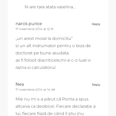
N-are tara atata vaselina…
narcis purice
Reply
17 noiembrie 2014 at 12:19
„un arest moral la domiciliu”
si un alt indrumator pentru o teza de
doctorat pe bune asudata.
as fi folosit diacriticele;mi-e c-o luat-o
razna si calculatorul.
Nea
Reply
17 noiembrie 2014 at 14:48
Mie nu mi s-a părut că Ponta a spus
altceva ca deobicei. Fiecare declaraţie a
lui, fiecare frază de când îl ştiu (nu