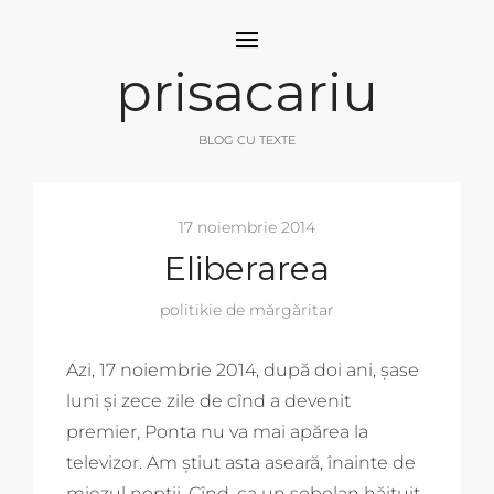
prisacariu
BLOG CU TEXTE
17 noiembrie 2014
Eliberarea
politikie de mărgăritar
Azi, 17 noiembrie 2014, după doi ani, șase
luni și zece zile de cînd a devenit
premier, Ponta nu va mai apărea la
televizor. Am știut asta aseară, înainte de
miezul nopții. Cînd, ca un șobolan hăituit,