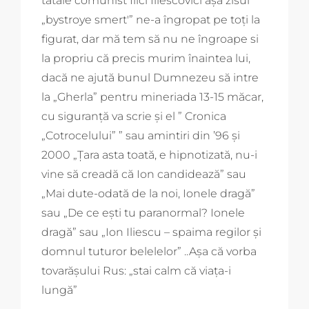
tataie comunist Ilici Iliescovici așa zisul
„bystroye smert'” ne-a îngropat pe toți la
figurat, dar mă tem să nu ne îngroape si
la propriu că precis murim înaintea lui,
dacă ne ajută bunul Dumnezeu să intre
la „Gherla” pentru mineriada 13-15 măcar,
cu siguranță va scrie și el ” Cronica
„Cotrocelului” ” sau amintiri din ’96 și
2000 „Țara asta toată, e hipnotizată, nu-i
vine să creadă că Ion candidează” sau
„Mai dute-odată de la noi, Ionele dragă”
sau „De ce ești tu paranormal? Ionele
dragă” sau „Ion Iliescu – spaima regilor și
domnul tuturor belelelor” ..Așa că vorba
tovarășului Rus: „stai calm că viața-i
lungă”