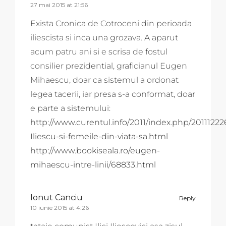
27 mai 2015 at 21:56
Exista Cronica de Cotroceni din perioada
iliescista si inca una grozava. A aparut
acum patru ani si e scrisa de fostul
consilier prezidential, graficianul Eugen
Mihaescu, doar ca sistemul a ordonat
legea tacerii, iar presa s-a conformat, doar
e parte a sistemului:
http://www.curentul.info/2011/index.php/201112226
Iliescu-si-femeile-din-viata-sa.html
http://www.bookiseala.ro/eugen-
mihaescu-intre-linii/68833.html
Ionut Canciu
Reply
10 iunie 2015 at 4:26