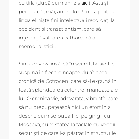
cu tifla (după cum am zis
aici
). Asta și
pentru că „măi, animalule!” nu a puit pe
lîngă el niște fini intelectuali racordați la
occident și transatlantism, care să
înțeleagă valoarea catharctică a
memorialisticii.
Sînt convins, însă, că în secret, tataie Ilici
suspină în fiecare noapte după acea
cronică de Cotroceni care să-l expună în
toată splendoarea celor trei mandate ale
lui. O cronică vie, adevărată, vibrantă, care
să nu precupețească nici un efort în a
descrie cum se pupa Ilici pe gingii cu
Moscova, cum stătea la taclale cu vechii
securiști pe care i-a păstrat în structurile