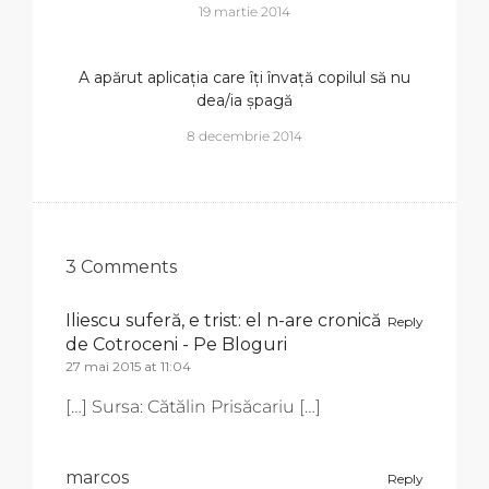
19 martie 2014
A apărut aplicația care îți învață copilul să nu
dea/ia șpagă
8 decembrie 2014
3 Comments
Iliescu suferă, e trist: el n-are cronică
Reply
de Cotroceni - Pe Bloguri
27 mai 2015 at 11:04
[…] Sursa: Cătălin Prisăcariu […]
marcos
Reply