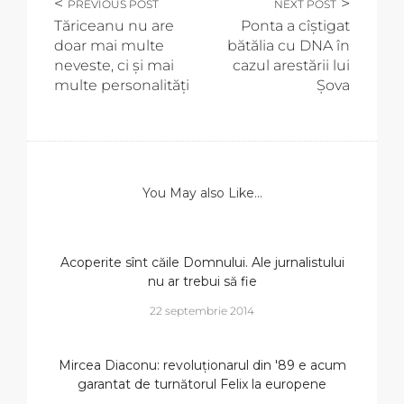
PREVIOUS POST
NEXT POST
Tăriceanu nu are
Ponta a cîștigat
doar mai multe
bătălia cu DNA în
neveste, ci și mai
cazul arestării lui
multe personalități
Șova
You May also Like...
Acoperite sînt căile Domnului. Ale jurnalistului
nu ar trebui să fie
22 septembrie 2014
Mircea Diaconu: revoluționarul din '89 e acum
garantat de turnătorul Felix la europene