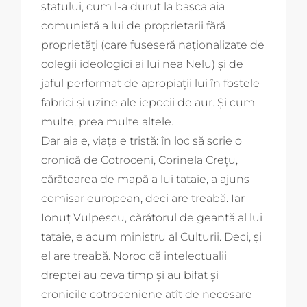
statului, cum l-a durut la basca aia
comunistă a lui de proprietarii fără
proprietăți (care fuseseră naționalizate de
colegii ideologici ai lui nea Nelu) și de
jaful performat de apropiații lui în fostele
fabrici și uzine ale iepocii de aur. Și cum
multe, prea multe altele.
Dar aia e, viața e tristă: în loc să scrie o
cronică de Cotroceni, Corinela Crețu,
cărătoarea de mapă a lui tataie, a ajuns
comisar european, deci are treabă. Iar
Ionuț Vulpescu, cărătorul de geantă al lui
tataie, e acum ministru al Culturii. Deci, și
el are treabă. Noroc că intelectualii
dreptei au ceva timp și au bifat și
cronicile cotroceniene atît de necesare