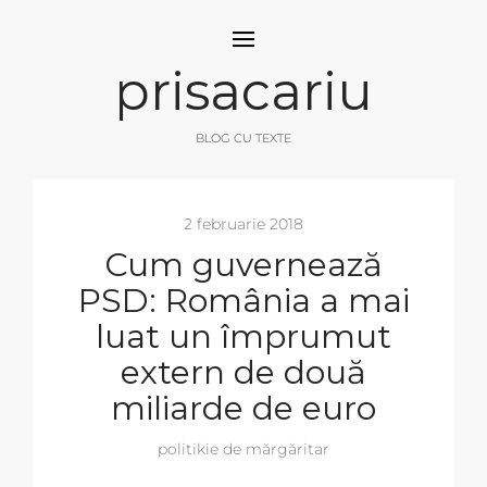
prisacariu
BLOG CU TEXTE
2 februarie 2018
Cum guvernează
PSD: România a mai
luat un împrumut
extern de două
miliarde de euro
politikie de mărgăritar