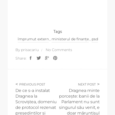
Tags
,
,
împrumut extern
ministerul de finanțe
psd
By
prisacariu
No Comments
Share:
PREVIOUS POST
NEXT POST
De ce s-a instalat
Dragnea minte
Dragnea la
porcește: banii de la
Scroviștea, domeniu
Parlament nu sunt
de protocol rezervat
singurul său venit, e
președinților și
doar mărunțișul