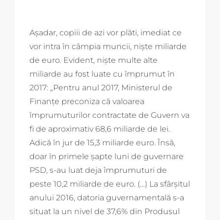
Așadar, copiii de azi vor plăti, imediat ce
vor intra în câmpia muncii, niște miliarde
de euro. Evident, niște multe alte
miliarde au fost luate cu împrumut în
2017: „Pentru anul 2017, Ministerul de
Finanțe preconiza că valoarea
împrumuturilor contractate de Guvern va
fi de aproximativ 68,6 miliarde de lei.
Adică în jur de 15,3 miliarde euro. Însă,
doar în primele șapte luni de guvernare
PSD, s-au luat deja împrumuturi de
peste 10,2 miliarde de euro. (…) La sfârșitul
anului 2016, datoria guvernamentală s-a
situat la un nivel de 37,6% din Produsul