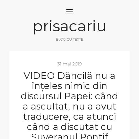
prisacariu
BLOG CU TEXTE
31 mai 2019
VIDEO Dăncilă nu a
înțeles nimic din
discursul Papei: când
a ascultat, nu a avut
traducere, ca atunci
când a discutat cu
Suveranul Pontif