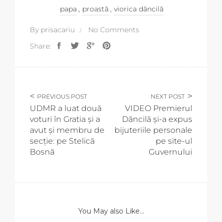
,
,
papa
proastă
viorica dăncilă
By
prisacariu
No Comments
Share:
PREVIOUS POST
NEXT POST
UDMR a luat două
VIDEO Premierul
voturi în Gratia și a
Dăncilă și-a expus
avut și membru de
bijuteriile personale
secție: pe Stelică
pe site-ul
Bosnă
Guvernului
You May also Like...