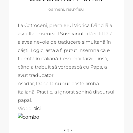
oameni
,
rîsu'-fîsu'
La Cotroceni, premierul Viorica Dăncilă a
ascultat discursul Suveranului Pontif fără
a avea nevoie de traducere simultană în
căști. Logic, asta a fi putut însemna că e
fluentă în italiană. Ceva mai târziu, însă,
când a trebuit să vorbească cu Papa, a
avut traducător.
Așadar, Dăncilă nu cunoaște limba
italiană. Practic, a ignorat senină discursul
papal.
Video,
aici
.
Tags