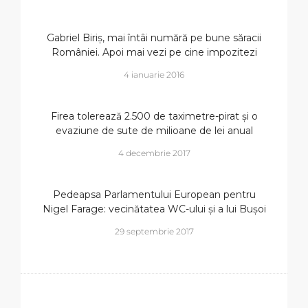
Gabriel Biriș, mai întâi numără pe bune săracii
României. Apoi mai vezi pe cine impozitezi
4 ianuarie 2016
Firea tolerează 2.500 de taximetre-pirat și o
evaziune de sute de milioane de lei anual
4 decembrie 2017
Pedeapsa Parlamentului European pentru
Nigel Farage: vecinătatea WC-ului și a lui Bușoi
29 septembrie 2017