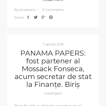
By
prisacariu
3 Comments
Share:
7 aprilie 2016
PANAMA PAPERS:
fost partener al
Mossack Fonseca,
acum secretar de stat
la Finanțe. Biriș
investigații