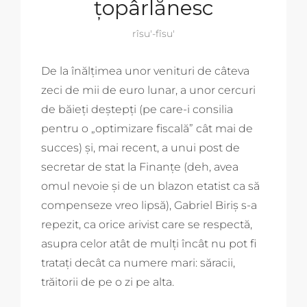
țopârlănesc
rîsu'-fîsu'
De la înălțimea unor venituri de câteva
zeci de mii de euro lunar, a unor cercuri
de băieți deștepți (pe care-i consilia
pentru o „optimizare fiscală” cât mai de
succes) și, mai recent, a unui post de
secretar de stat la Finanțe (deh, avea
omul nevoie și de un blazon etatist ca să
compenseze vreo lipsă), Gabriel Biriș s-a
repezit, ca orice arivist care se respectă,
asupra celor atât de mulți încât nu pot fi
tratați decât ca numere mari: săracii,
trăitorii de pe o zi pe alta.