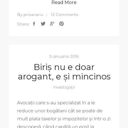
Read More
By
prisacariu
12 Comments
Share:
5 ianuarie 2016
Biriș nu e doar
arogant, e și mincinos
investigații
Avocații care s-au specializat în a le
reduce unor bogătani cât se poate de
mult plata taxelor și impozitelor și într-o zi
descoperă, când capătă un post la