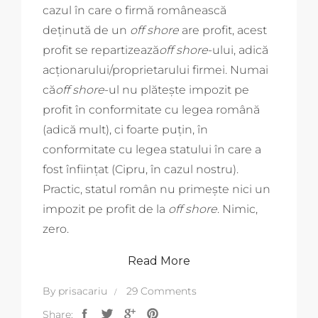
cazul în care o firmă românească
deținută de un
off shore
are profit, acest
profit se repartizează
off shore
-ului, adică
acționarului/proprietarului firmei. Numai
că
off shore
-ul nu plătește impozit pe
profit în conformitate cu legea română
(adică mult), ci foarte puțin, în
conformitate cu legea statului în care a
fost înființat (Cipru, în cazul nostru).
Practic, statul român nu primește nici un
impozit pe profit de la
off shore
. Nimic,
zero.
Read More
By
prisacariu
29 Comments
Share: