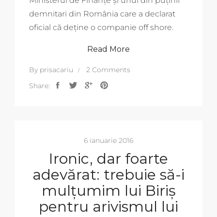
Ministerul de Finanțe și unul din puținii
demnitari din România care a declarat
oficial că deține o companie off shore.
Read More
By
prisacariu
2 Comments
Share:
6 ianuarie 2016
Ironic, dar foarte
adevărat: trebuie să-i
mulțumim lui Biriș
pentru arivismul lui