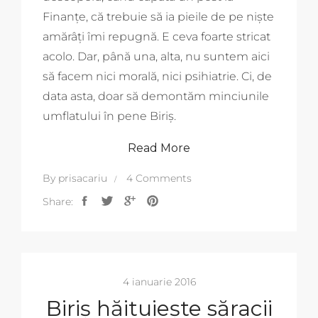
Finanțe, că trebuie să ia pieile de pe niște
amărâți îmi repugnă. E ceva foarte stricat
acolo. Dar, până una, alta, nu suntem aici
să facem nici morală, nici psihiatrie. Ci, de
data asta, doar să demontăm minciunile
umflatului în pene Biriș.
Read More
By
prisacariu
4 Comments
Share:
4 ianuarie 2016
Biriș hăituiește săracii