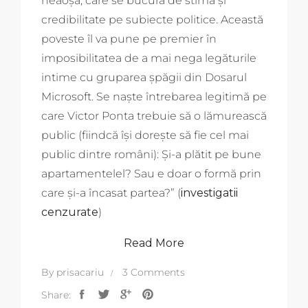
neaoșă, care se bucură de stimă și
credibilitate pe subiecte politice. Această
poveste îl va pune pe premier în
imposibilitatea de a mai nega legăturile
intime cu gruparea șpăgii din Dosarul
Microsoft. Se naște întrebarea legitimă pe
care Victor Ponta trebuie să o lămurească
public (fiindcă își dorește să fie cel mai
public dintre români): Și-a plătit pe bune
apartamentelel? Sau e doar o formă prin
care și-a încasat partea?” (
investigatii
cenzurate
)
Read More
By
prisacariu
3 Comments
Share: