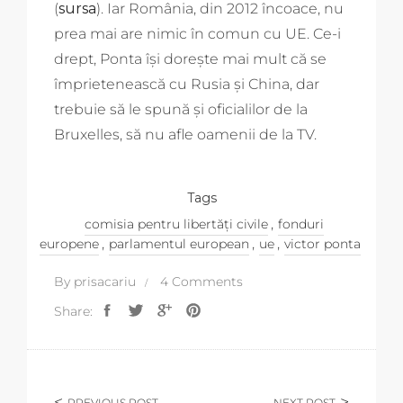
(
sursa
). Iar România, din 2012 încoace, nu
prea mai are nimic în comun cu UE. Ce-i
drept, Ponta își dorește mai mult că se
împrietenească cu Rusia și China, dar
trebuie să le spună și oficialilor de la
Bruxelles, să nu afle oamenii de la TV.
Tags
,
comisia pentru libertăți civile
fonduri
,
,
,
europene
parlamentul european
ue
victor ponta
By
prisacariu
4 Comments
Share:
PREVIOUS POST
NEXT POST