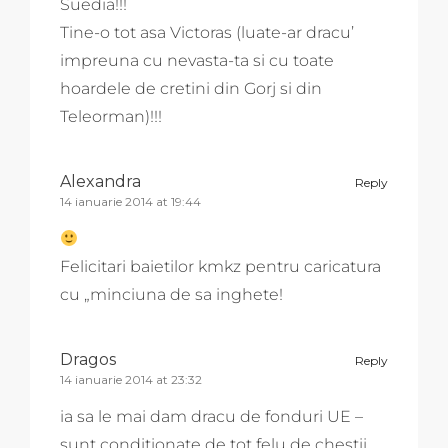
Suedia!!!
Tine-o tot asa Victoras (luate-ar dracu’
impreuna cu nevasta-ta si cu toate
hoardele de cretini din Gorj si din
Teleorman)!!!
Alexandra
Reply
14 ianuarie 2014 at 19:44
Felicitari baietilor kmkz pentru caricatura
cu „minciuna de sa inghete!
Dragos
Reply
14 ianuarie 2014 at 23:32
ia sa le mai dam dracu de fonduri UE –
sunt conditionate de tot felu de chestii