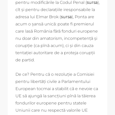
pentru modificările la Codul Penal (
sursa
),
cît și pentru declarațiile iresponsabile la
adresa lui Elmar Brok (
sursa
), Ponta are
acum o șansă unică: poate fi premierul
care lasă România fără fonduri europene
nu doar din amatorism, incompetență și
corupție (ca pînă acum), ci și din cauza
tentației autoritare de a proteja corupții
de partid.
De ce? Pentru că o rezoluție a Comisiei
pentru libertăți civile a Parlamentului
European tocmai a stabilit că e nevoie ca
UE să ajungă la sancțiuni pînă la tăierea
fondurilor europene pentru statele
Uniunii care nu respectă valorile UE