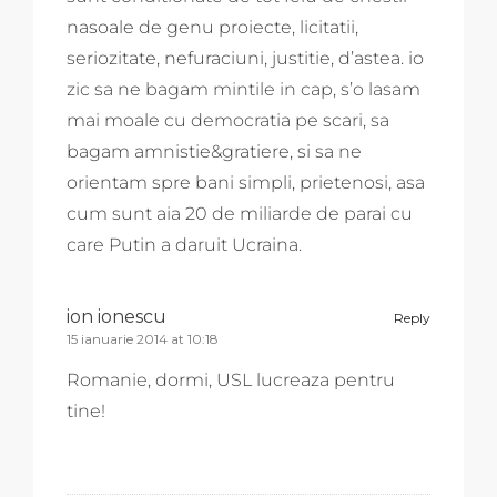
nasoale de genu proiecte, licitatii,
seriozitate, nefuraciuni, justitie, d’astea. io
zic sa ne bagam mintile in cap, s’o lasam
mai moale cu democratia pe scari, sa
bagam amnistie&gratiere, si sa ne
orientam spre bani simpli, prietenosi, asa
cum sunt aia 20 de miliarde de parai cu
care Putin a daruit Ucraina.
ion ionescu
Reply
15 ianuarie 2014 at 10:18
Romanie, dormi, USL lucreaza pentru
tine!