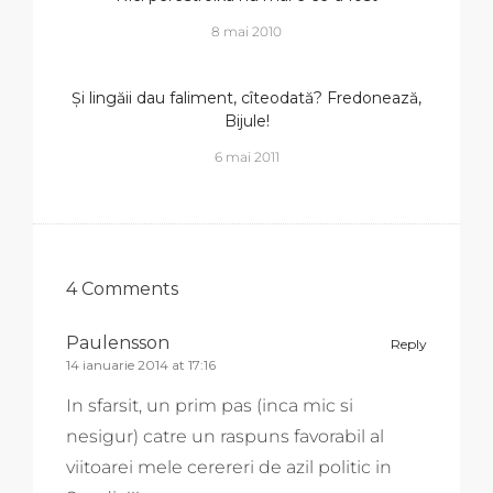
8 mai 2010
Și lingăii dau faliment, cîteodată? Fredonează,
Bijule!
6 mai 2011
4 Comments
Paulensson
Reply
14 ianuarie 2014 at 17:16
In sfarsit, un prim pas (inca mic si
nesigur) catre un raspuns favorabil al
viitoarei mele cerereri de azil politic in