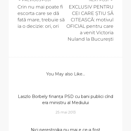
Crin nu mai poate fi
EXCLUSIV PENTRU
escorta care se dă
CEI CARE ȘTIU SĂ
fată mare, trebuie să
CITEASCĂ: motivul
ia o decizie: ori, ori
OFICIAL pentru care
a venit Victoria
Nuland la București
You May also Like...
Laszlo Borbely finanța PSD cu bani publici cînd
era ministru al Mediului
25 mai 2013
Nici perestroika nu mai e ce-a fost