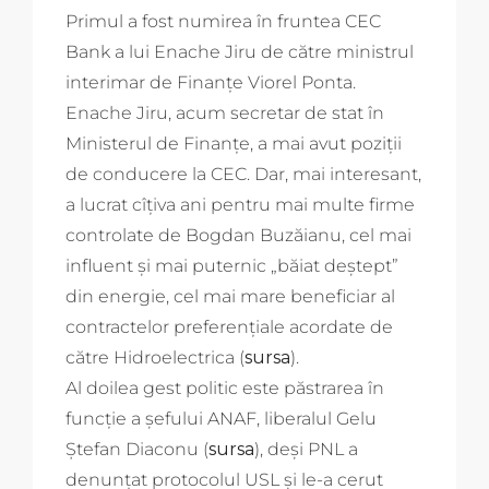
Primul a fost numirea în fruntea CEC
Bank a lui Enache Jiru de către ministrul
interimar de Finanțe Viorel Ponta.
Enache Jiru, acum secretar de stat în
Ministerul de Finanțe, a mai avut poziții
de conducere la CEC. Dar, mai interesant,
a lucrat cîțiva ani pentru mai multe firme
controlate de Bogdan Buzăianu, cel mai
influent și mai puternic „băiat deștept”
din energie, cel mai mare beneficiar al
contractelor preferențiale acordate de
către Hidroelectrica (
sursa
).
Al doilea gest politic este păstrarea în
funcție a șefului ANAF, liberalul Gelu
Ștefan Diaconu (
sursa
), deși PNL a
denunțat protocolul USL și le-a cerut