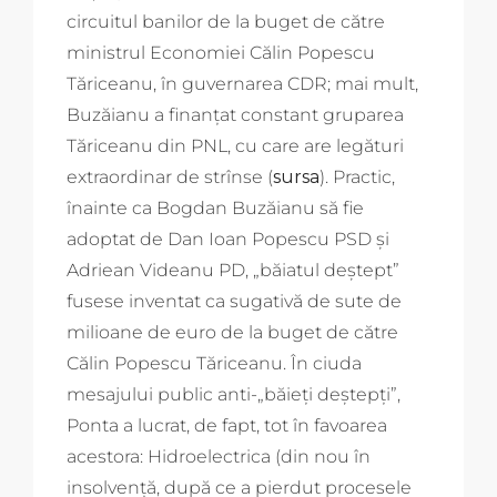
circuitul banilor de la buget de către
ministrul Economiei Călin Popescu
Tăriceanu, în guvernarea CDR; mai mult,
Buzăianu a finanțat constant gruparea
Tăriceanu din PNL, cu care are legături
extraordinar de strînse (
sursa
). Practic,
înainte ca Bogdan Buzăianu să fie
adoptat de Dan Ioan Popescu PSD și
Adriean Videanu PD, „băiatul deștept”
fusese inventat ca sugativă de sute de
milioane de euro de la buget de către
Călin Popescu Tăriceanu. În ciuda
mesajului public anti-„băieți deștepți”,
Ponta a lucrat, de fapt, tot în favoarea
acestora: Hidroelectrica (din nou în
insolvență, după ce a pierdut procesele