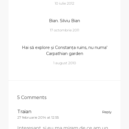
10 iulie 2012
Bian. Silviu Bian
17 octombrie 2011
Hai să explore și Constanța ruins, nu numa'
Carpathian garden
1 august 2010
5 Comments
Traian
Reply
27 februarie 2014 at 12:55
Interesant, si eu ma miram de ce am un