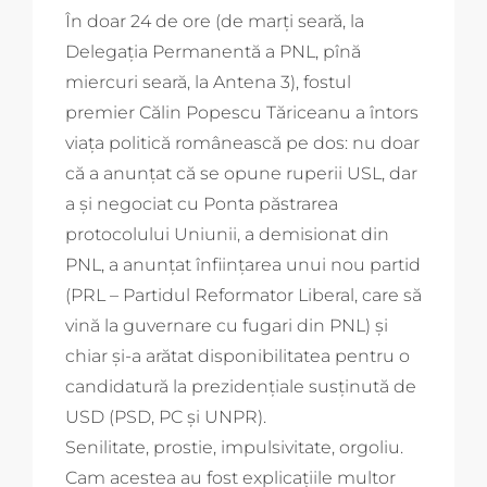
În doar 24 de ore (de marți seară, la
Delegația Permanentă a PNL, pînă
miercuri seară, la Antena 3), fostul
premier Călin Popescu Tăriceanu a întors
viața politică românească pe dos: nu doar
că a anunțat că se opune ruperii USL, dar
a și negociat cu Ponta păstrarea
protocolului Uniunii, a demisionat din
PNL, a anunțat înființarea unui nou partid
(PRL – Partidul Reformator Liberal, care să
vină la guvernare cu fugari din PNL) și
chiar și-a arătat disponibilitatea pentru o
candidatură la prezidențiale susținută de
USD (PSD, PC și UNPR).
Senilitate, prostie, impulsivitate, orgoliu.
Cam acestea au fost explicațiile multor