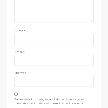
Nume
*
Email
*
Site web
Salvează-mi numele, emailul și site-ul web în acest
navigator pentru data viitoare când o să comentez.