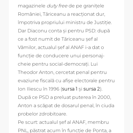
magazinele
duty free
de pe granițele
României, Tăriceanu a reacționat dur,
împotriva propriului ministru de Justiție.
Dar Diaconu conta și pentru PSD: după
ce a fost numit de Tăriceanu șef al
Vămilor, actualul șef al ANAF i-a dat o
funcție de conducere unui personaj-
cheie pentru social-democrați. Lui
Theodor Anton, cercetat penal pentru
evaziune fiscală cu afișe electorale pentru
Ion Iliescu în 1996 (
sursa 1
și
sursa 2
).
După ce PSD a preluat puterea în 2000,
Anton a scăpat de dosarul penal, în ciuda
probelor zdrobitoare.
Pe scurt: actualul șef al ANAF, membru
PNL, păstrat acum în funcție de Ponta, a