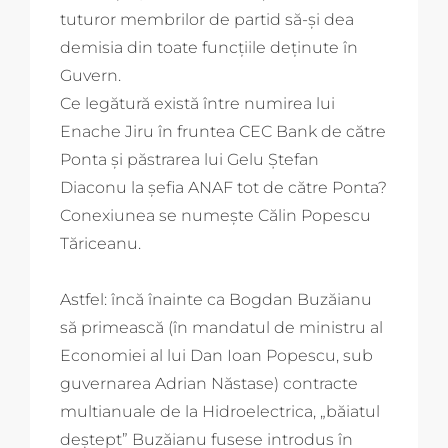
tuturor membrilor de partid să-și dea
demisia din toate funcțiile deținute în
Guvern.
Ce legătură există între numirea lui
Enache Jiru în fruntea CEC Bank de către
Ponta și păstrarea lui Gelu Ștefan
Diaconu la șefia ANAF tot de către Ponta?
Conexiunea se numește Călin Popescu
Tăriceanu.
Astfel: încă înainte ca Bogdan Buzăianu
să primească (în mandatul de ministru al
Economiei al lui Dan Ioan Popescu, sub
guvernarea Adrian Năstase) contracte
multianuale de la Hidroelectrica, „băiatul
deștept” Buzăianu fusese introdus în