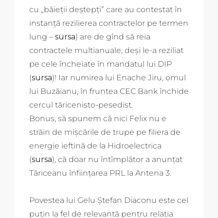
cu „băieții deștepți” care au contestat în
instanță rezilierea contractelor pe termen
lung –
sursa
) are de gînd să reia
contractele multianuale, deși le-a reziliat
pe cele încheiate în mandatul lui DIP
(
sursa
)! Iar numirea lui Enache Jiru, omul
lui Buzăianu, în fruntea CEC Bank închide
cercul tăricenisto-pesedist.
Bonus, să spunem că nici Felix nu e
străin de mișcările de trupe pe filiera de
energie ieftină de la Hidroelectrica
(
sursa
), că doar nu întîmplător a anunțat
Tăriceanu înființarea PRL la Antena 3.
Povestea lui Gelu Ștefan Diaconu este cel
puțin la fel de relevantă pentru relația