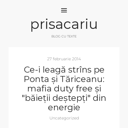
prisacariu
BLOG CU TEXTE
27 februarie 2014
Ce-i leagă strîns pe
Ponta și Tăriceanu:
mafia duty free și
"băieții deștepți" din
energie
Uncategorized