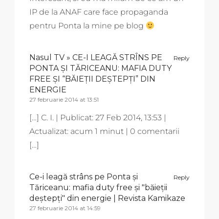
IP de la ANAF care face propaganda
pentru Ponta la mine pe blog
Nasul TV » CE-I LEAGĂ STRÎNS PE
Reply
PONTA ȘI TĂRICEANU: MAFIA DUTY
FREE ȘI “BĂIEȚII DEȘTEPȚI” DIN
ENERGIE
27 februarie 2014 at 13:51
[…] C. I. | Publicat: 27 Feb 2014, 13:53 |
Actualizat: acum 1 minut | 0 comentarii
[…]
Ce-i leagă strâns pe Ponta și
Reply
Tăriceanu: mafia duty free și "băieții
deștepți" din energie | Revista Kamikaze
27 februarie 2014 at 14:59