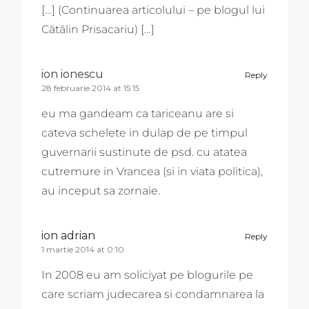
[…] (Continuarea articolului – pe blogul lui
Cătălin Prisacariu) […]
ion ionescu
Reply
28 februarie 2014 at 15:15
eu ma gandeam ca tariceanu are si
cateva schelete in dulap de pe timpul
guvernarii sustinute de psd. cu atatea
cutremure in Vrancea (si in viata politica),
au inceput sa zornaie.
ion adrian
Reply
1 martie 2014 at 0:10
In 2008 eu am soliciyat pe blogurile pe
care scriam judecarea si condamnarea la