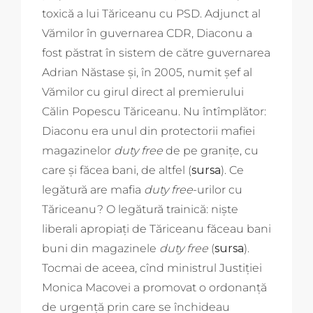
toxică a lui Tăriceanu cu PSD. Adjunct al
Vămilor în guvernarea CDR, Diaconu a
fost păstrat în sistem de către guvernarea
Adrian Năstase și, în 2005, numit șef al
Vămilor cu girul direct al premierului
Călin Popescu Tăriceanu. Nu întîmplător:
Diaconu era unul din protectorii mafiei
magazinelor
duty free
de pe granițe, cu
care și făcea bani, de altfel (
sursa
). Ce
legătură are mafia
duty free
-urilor cu
Tăriceanu? O legătură trainică: niște
liberali apropiați de Tăriceanu făceau bani
buni din magazinele
duty free
(
sursa
).
Tocmai de aceea, cînd ministrul Justiției
Monica Macovei a promovat o ordonanță
de urgență prin care se închideau