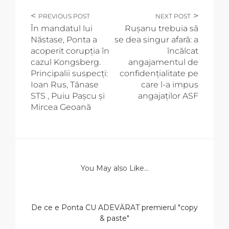
PREVIOUS POST
NEXT POST
În mandatul lui
Rușanu trebuia să
Năstase, Ponta a
se dea singur afară: a
acoperit corupția în
încălcat
cazul Kongsberg.
angajamentul de
Principalii suspecți:
confidențialitate pe
Ioan Rus, Tănase
care l-a impus
STS , Puiu Pașcu și
angajaților ASF
Mircea Geoană
You May also Like...
De ce e Ponta CU ADEVĂRAT premierul "copy
& paste"