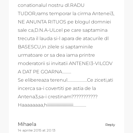
conationalul nostru dl.RADU
TUDOR,rams temporar la cirma Antenei3,
NE ANUNTA RITUOS pe blogul domniei
sale ca,D.N.A-ULcel pe care saptamina
trecuta il lauda si-l apara de atacurile dl
BASESCU,in zilele si saptaminile
urmatoare or sa dea iama printre
moderatorii si invitatii ANTENEI3-VILCOV
A DAT PE GOARNA………
Se elibereaza terenul………………..Ce ziceti,ati
incerca sa-i covertiti pe astia de la
Antena3,sa-i crestinam???????????
Haaaaaaaa,hiiiiiiiiiiiiiiiiiiiiii………….
Mihaela
Reply
14 aprilie 2015 at 20:13