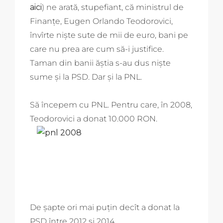
aici
) ne arată, stupefiant, că ministrul de
Finanțe, Eugen Orlando Teodorovici,
învîrte niște sute de mii de euro, bani pe
care nu prea are cum să-i justifice.
Taman din banii ăștia s-au dus niște
sume și la PSD. Dar și la PNL.
Să începem cu PNL. Pentru care, în 2008,
Teodorovici a donat 10.000 RON.
De șapte ori mai puțin decît a donat la
PSD între 2012 și 2014.