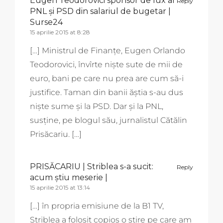
Eugen Teodorovici sponsor de lux al
Reply
PNL și PSD din salariul de bugetar |
Surse24
15 aprilie 2015 at 8:28
[…] Ministrul de Finanțe, Eugen Orlando
Teodorovici, învîrte niște sute de mii de
euro, bani pe care nu prea are cum să-i
justifice. Taman din banii ăștia s-au dus
niște sume și la PSD. Dar și la PNL,
susține, pe blogul său, jurnalistul Cătălin
Prisăcariu. […]
PRISĂCARIU | Striblea s-a sucit:
Reply
acum știu meserie |
15 aprilie 2015 at 13:14
[…] în propria emisiune de la B1 TV,
Striblea a folosit copios o știre pe care am