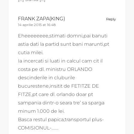
FRANK ZAPA(KING)
Reply
14 aprilie 2015 at 16:48
Eheeeeeeee,stimati domni,pai banuti
astia dati la partid sunt bani marunti,pt
cutia milei.
Ia incercati si luati in calcul cam cit il
costa pe dl. ministru ORLANDO
descinderile in cluburile
bucurestene,insitit de FETITZE DE
FITZE,pt care dl. orlando doar pt
sampania dintr-o seara tre’ sa sparga
minum 1.000 de lei.
Basca restul papica,transportul plus-
COMISIONUL-…….