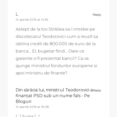
L
Reply
14 aprilie 2015 at 14:59
Astept de la tov Striblea sa-l intrebe pe
discotecarul Teodorovici cum a reusit sa
obtina credit de 800.000 de euro de la
banca… El, bugetar fiind… Oare ce
garantie o fi prezentat bancii? Ca va
ajunge ministrul fondurilor europene si
apoi ministru de finante?
Din sărăcia lui, ministrul Teodorovici a
Reply
finanțat PSD sub un nume fals - Pe
Bloguri
14 aprilie 2015 at 16:08
[…] Sursa […]