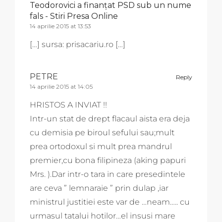
Teodorovici a finanțat PSD sub un nume
fals - Stiri Presa Online
14 aprilie 2015 at 13:53
[…] sursa: prisacariu.ro […]
PETRE
Reply
14 aprilie 2015 at 14:05
HRISTOS A INVIAT !!
Intr-un stat de drept flacaul aista era deja
cu demisia pe biroul sefului sau;mult
prea ortodoxul si mult prea mandrul
premier,cu bona filipineza (aking papuri
Mrs. ).Dar intr-o tara in care presedintele
are ceva ” lemnaraie ” prin dulap ,iar
ministrul justitiei este var de …neam….. cu
urmasul tatalui hotilor…el insusi mare