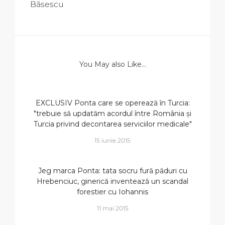
Băsescu
You May also Like...
EXCLUSIV Ponta care se operează în Turcia:
"trebuie să updatăm acordul între România şi
Turcia privind decontarea serviciilor medicale"
15 iunie 2015
Jeg marca Ponta: tata socru fură păduri cu
Hrebenciuc, ginerică inventează un scandal
forestier cu Iohannis
11 mai 2015