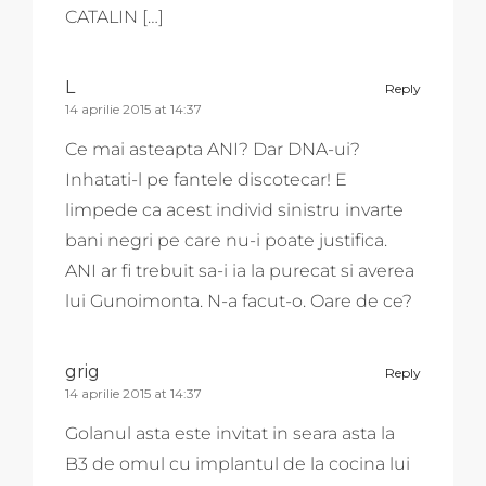
CATALIN […]
L
Reply
14 aprilie 2015 at 14:37
Ce mai asteapta ANI? Dar DNA-ui?
Inhatati-l pe fantele discotecar! E
limpede ca acest individ sinistru invarte
bani negri pe care nu-i poate justifica.
ANI ar fi trebuit sa-i ia la purecat si averea
lui Gunoimonta. N-a facut-o. Oare de ce?
grig
Reply
14 aprilie 2015 at 14:37
Golanul asta este invitat in seara asta la
B3 de omul cu implantul de la cocina lui