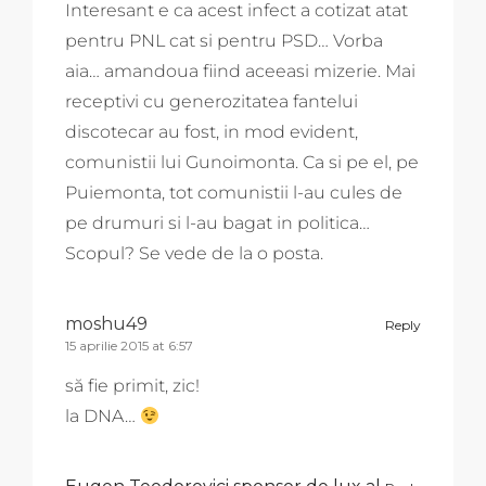
Interesant e ca acest infect a cotizat atat
pentru PNL cat si pentru PSD… Vorba
aia… amandoua fiind aceeasi mizerie. Mai
receptivi cu generozitatea fantelui
discotecar au fost, in mod evident,
comunistii lui Gunoimonta. Ca si pe el, pe
Puiemonta, tot comunistii l-au cules de
pe drumuri si l-au bagat in politica…
Scopul? Se vede de la o posta.
moshu49
Reply
15 aprilie 2015 at 6:57
să fie primit, zic!
la DNA…