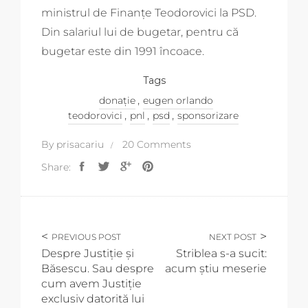
ministrul de Finanțe Teodorovici la PSD.
Din salariul lui de bugetar, pentru că
bugetar este din 1991 încoace.
Tags
,
donație
eugen orlando
,
,
,
teodorovici
pnl
psd
sponsorizare
By
prisacariu
20 Comments
Share:
PREVIOUS POST
NEXT POST
Despre Justiție și
Striblea s-a sucit:
Băsescu. Sau despre
acum știu meserie
cum avem Justiție
exclusiv datorită lui