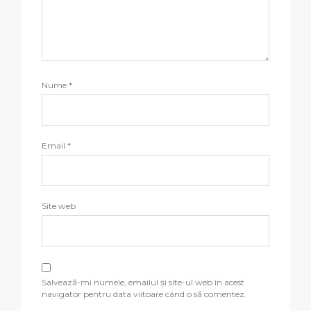
Nume
*
Email
*
Site web
Salvează-mi numele, emailul și site-ul web în acest
navigator pentru data viitoare când o să comentez.