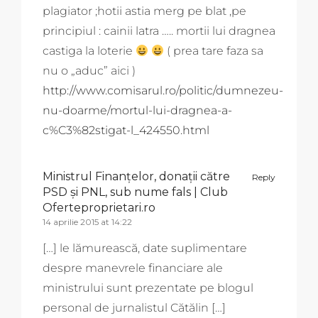
plagiator ;hotii astia merg pe blat ,pe
principiul : cainii latra ….. mortii lui dragnea
castiga la loterie
( prea tare faza sa
nu o „aduc” aici )
http://www.comisarul.ro/politic/dumnezeu-
nu-doarme/mortul-lui-dragnea-a-
c%C3%82stigat-l_424550.html
Ministrul Finanţelor, donaţii către
Reply
PSD şi PNL, sub nume fals | Club
Oferteproprietari.ro
14 aprilie 2015 at 14:22
[…] le lămurească, date suplimentare
despre manevrele financiare ale
ministrului sunt prezentate pe blogul
personal de jurnalistul Cătălin […]