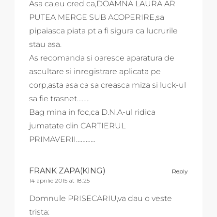
Asa ca,eu cred ca,DOAMNA LAURA AR
PUTEA MERGE SUB ACOPERIRE,sa
pipaiasca piata pt a fi sigura ca lucrurile
stau asa.
As recomanda si oaresce aparatura de
ascultare si inregistrare aplicata pe
corp,asta asa ca sa creasca miza si luck-ul
sa fie trasnet……..
Bag mina in foc,ca D.N.A-ul ridica
jumatate din CARTIERUL
PRIMAVERII…………
FRANK ZAPA(KING)
Reply
14 aprilie 2015 at 18:25
Domnule PRISECARIU,va dau o veste
trista: