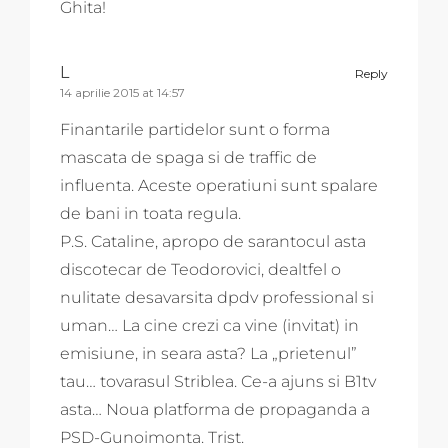
Ghita!
L
Reply
14 aprilie 2015 at 14:57
Finantarile partidelor sunt o forma
mascata de spaga si de traffic de
influenta. Aceste operatiuni sunt spalare
de bani in toata regula.
P.S. Cataline, apropo de sarantocul asta
discotecar de Teodorovici, dealtfel o
nulitate desavarsita dpdv professional si
uman… La cine crezi ca vine (invitat) in
emisiune, in seara asta? La „prietenul”
tau… tovarasul Striblea. Ce-a ajuns si B1tv
asta… Noua platforma de propaganda a
PSD-Gunoimonta. Trist.