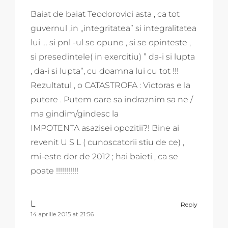
Baiat de baiat Teodorovici asta , ca tot
guvernul ,in „integritatea” si integralitatea
lui … si pnl -ul se opune , si se opinteste ,
si presedintele( in exercitiu) ” da-i si lupta
, da-i si lupta”, cu doamna lui cu tot !!!
Rezultatul , o CATASTROFA : Victoras e la
putere . Putem oare sa indraznim sa ne /
ma gindim/gindesc la
IMPOTENTA asazisei opozitii?! Bine ai
revenit U S L ( cunoscatorii stiu de ce) ,
mi-este dor de 2012 ; hai baieti , ca se
poate !!!!!!!!!!!
L
Reply
14 aprilie 2015 at 21:56