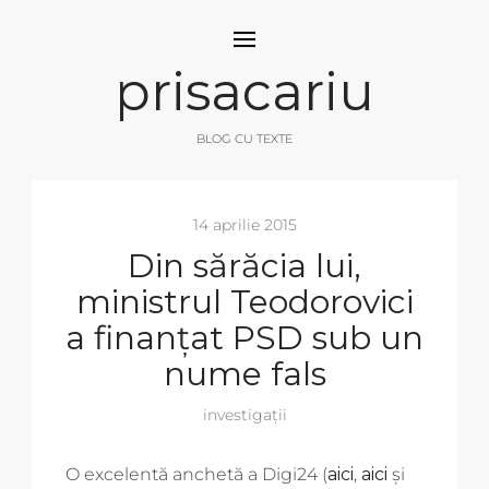
prisacariu
BLOG CU TEXTE
14 aprilie 2015
Din sărăcia lui,
ministrul Teodorovici
a finanțat PSD sub un
nume fals
investigații
O excelentă anchetă a Digi24 (
aici
,
aici
și