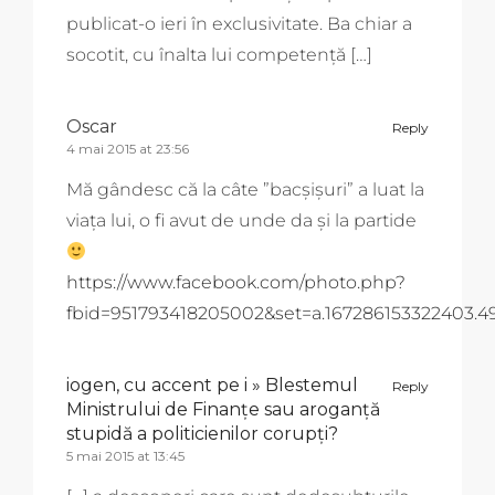
publicat-o ieri în exclusivitate. Ba chiar a
socotit, cu înalta lui competență […]
Oscar
Reply
4 mai 2015 at 23:56
Mă gândesc că la câte ”bacșișuri” a luat la
viața lui, o fi avut de unde da și la partide
https://www.facebook.com/photo.php?
fbid=951793418205002&set=a.167286153322403.49
iogen, cu accent pe i » Blestemul
Reply
Ministrului de Finanțe sau aroganță
stupidă a politicienilor corupți?
5 mai 2015 at 13:45