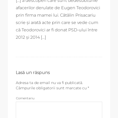
[…] a descoperi care sunt dedesubturile
afacerilor derulate de Eugen Teodorovici
prin firma mamei lui. Cătălin Prisacariu
scrie și arată acte prin care se vede cum
că Teodorovici ar fi donat PSD-ului între
2012 și 2014 […]
Lasă un răspuns
Adresa ta de email nu va fi publicată.
Câmpurile obligatorii sunt marcate cu
*
Comentariu