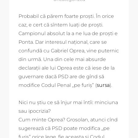
Probabil că părem foarte proști. În orice
caz, e cert că sîntem luați de proști.
Campionul absolut la a ne lua de proști e
Ponta. Dar interesul național, care se
confundă cu Gabriel Oprea, vine puternic
din urmă. Una din cele mai absurde
declarații ale lui Oprea este că iese de la
guvernare dacă PSD are de gînd să
modifice Codul Penal „pe furiș” (
sursa
).
Nici nu știu ce să înjur mai întîi: minciuna
sau ipocrizia?
Cum minte Oprea? Grosolan, atunci cînd
sugerează că PSD poate modifica „pe
furiș” orice lege, fie aceasta și Codul