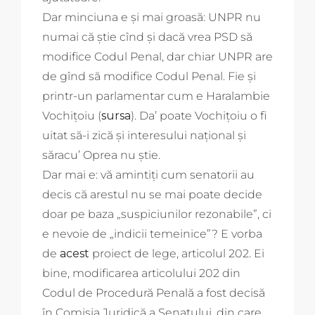
Dar minciuna e și mai groasă: UNPR nu
numai că știe cînd și dacă vrea PSD să
modifice Codul Penal, dar chiar UNPR are
de gînd să modifice Codul Penal. Fie și
printr-un parlamentar cum e Haralambie
Vochițoiu (
sursa
). Da’ poate Vochițoiu o fi
uitat să-i zică și interesului național și
săracu’ Oprea nu știe.
Dar mai e: vă amintiți cum senatorii au
decis că arestul nu se mai poate decide
doar pe baza „suspiciunilor rezonabile”, ci
e nevoie de „indicii temeinice”? E vorba
de
acest
proiect de lege, articolul 202. Ei
bine, modificarea articolului 202 din
Codul de Procedură Penală a fost decisă
în Comisia Juridică a Senatului, din care