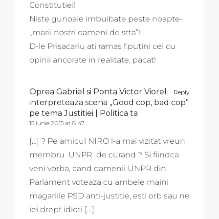
Constitutiei!
Niste gunoaie imbuibate peste noapte-
„marii nostri oameni de stta”!
D-le Prisacariu ati ramas f.putini cei cu
opinii ancorate in realitate, pacat!
Oprea Gabriel si Ponta Victor Viorel
Reply
interpreteaza scena „Good cop, bad cop”
pe tema Justitiei | Politica ta
15 iunie 2015 at 8:47
[…] ? Pe amicul NIRO l-a mai vizitat vreun
membru UNPR de curand ? Si fiindca
veni vorba, cand oamenii UNPR din
Parlament voteaza cu ambele maini
magariile PSD anti-justitie, esti orb sau ne
iei drept idioti […]