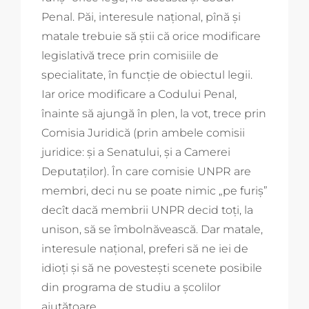
Penal. Păi, interesule național, pînă și
matale trebuie să știi că orice modificare
legislativă trece prin comisiile de
specialitate, în funcție de obiectul legii.
Iar orice modificare a Codului Penal,
înainte să ajungă în plen, la vot, trece prin
Comisia Juridică (prin ambele comisii
juridice: și a Senatului, și a Camerei
Deputaților). În care comisie UNPR are
membri, deci nu se poate nimic „pe furiș”
decît dacă membrii UNPR decid toți, la
unison, să se îmbolnăvească. Dar matale,
interesule național, preferi să ne iei de
idioți și să ne povestești scenete posibile
din programa de studiu a școlilor
ajutătoare.