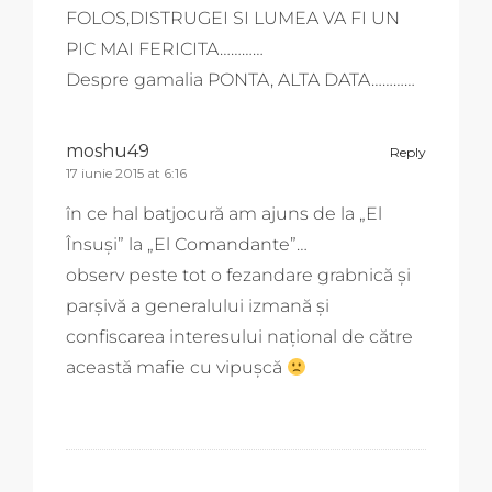
FOLOS,DISTRUGEI SI LUMEA VA FI UN
PIC MAI FERICITA…………
Despre gamalia PONTA, ALTA DATA…………
moshu49
Reply
17 iunie 2015 at 6:16
în ce hal batjocură am ajuns de la „El
Însuşi” la „El Comandante”…
observ peste tot o fezandare grabnică şi
parşivă a generalului izmană şi
confiscarea interesului naţional de către
această mafie cu vipuşcă