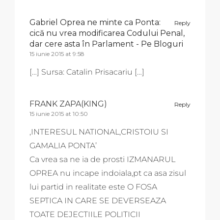
Gabriel Oprea ne minte ca Ponta:
Reply
cică nu vrea modificarea Codului Penal,
dar cere asta în Parlament - Pe Bloguri
15 iunie 2015 at 9:58
[…] Sursa: Catalin Prisacariu […]
FRANK ZAPA(KING)
Reply
15 iunie 2015 at 10:50
,INTERESUL NATIONAL,CRISTOIU SI
GAMALIA PONTA’
Ca vrea sa ne ia de prosti IZMANARUL
OPREA nu incape indoiala,pt ca asa zisul
lui partid in realitate este O FOSA
SEPTICA IN CARE SE DEVERSEAZA
TOATE DEJECTIILE POLITICII