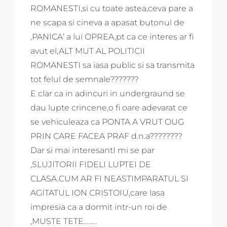
ROMANESTI,si cu toate astea,ceva pare a
ne scapa si cineva a apasat butonul de
,PANICA’ a lui OPREA,pt ca ce interes ar fi
avut el,ALT MUT AL POLITICII
ROMANESTI sa iasa public si sa transmita
tot felul de semnale???????
E clar ca in adincuri in undergraund se
dau lupte crincene,o fi oare adevarat ce
se vehiculeaza ca PONTA A VRUT OUG
PRIN CARE FACEA PRAF d.n.a????????
Dar si mai interesantI mi se par
,SLUJITORII FIDELI LUPTEI DE
CLASA.CUM AR FI NEASTIMPARATUL SI
AGITATUL ION CRISTOIU,care lasa
impresia ca a dormit intr-un roi de
,MUSTE TETE……..