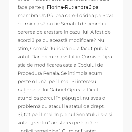
face parte și
Florina-Ruxandra Jipa
,
membră UNPR, cea care-l dădea pe Șova
cu mir ca să nu fie Senatul de acord cu
cererea de arestare în cazul lui. A fost de
acord Jipa cu această modificare? Nu
știm, Comisia Juridică nu a făcut public
votul. Dar, oricum a votat în Comisie, Jipa
știa de modificarea asta a Codului de
Procedură Penală. Se întîmpla acum
peste o lună, pe 11 mai. Și interesul
național al lui Gabriel Oprea a tăcut
atunci ca porcul în păpușoi, nu avea o
problemă cu atacul la statul de drept.
Și, tot pe 11 mai, în plenul Senatului, s-a și
votat „pentru” arestarea pe bază de
„indicii temeinice”. Cum or fi votat