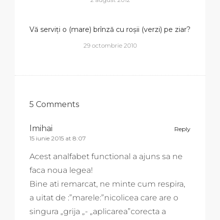
Vă serviți o (mare) brînză cu roșii (verzi) pe ziar?
29 octombrie 2010
5 Comments
lmihai
Reply
15 iunie 2015 at 8:07
Acest analfabet functional a ajuns sa ne
faca noua legea!
Bine ati remarcat, ne minte cum respira,
a uitat de :”marele:”nicolicea care are o
singura „grija „- „aplicarea”corecta a