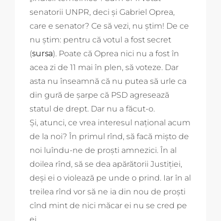
senatorii UNPR, deci și Gabriel Oprea,
care e senator? Ce să vezi, nu știm! De ce
nu știm: pentru că votul a fost secret
(
sursa
). Poate că Oprea nici nu a fost în
acea zi de 11 mai în plen, să voteze. Dar
asta nu înseamnă că nu putea să urle ca
din gură de șarpe că PSD agresează
statul de drept. Dar nu a făcut-o.
Și, atunci, ce vrea interesul național acum
de la noi? În primul rînd, să facă mișto de
noi luîndu-ne de proști amnezici. În al
doilea rînd, să se dea apărătorii Justiției,
deși ei o violează pe unde o prind. Iar în al
treilea rînd vor să ne ia din nou de proști
cînd mint de nici măcar ei nu se cred pe
ei.