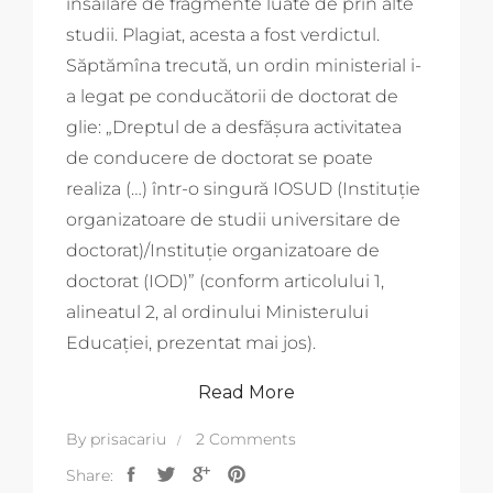
însăilare de fragmente luate de prin alte
studii. Plagiat, acesta a fost verdictul.
Săptămîna trecută, un ordin ministerial i-
a legat pe conducătorii de doctorat de
glie: „Dreptul de a desfășura activitatea
de conducere de doctorat se poate
realiza (…) într-o singură IOSUD (Instituție
organizatoare de studii universitare de
doctorat)/Instituție organizatoare de
doctorat (IOD)” (conform articolului 1,
alineatul 2, al ordinului Ministerului
Educației, prezentat mai jos).
Read More
By
prisacariu
2 Comments
Share: