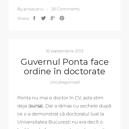
By
prisacariu
26 Comments
Share:
16 septembrie 2013
Guvernul Ponta face
ordine în doctorate
Uncategorized
Ponta nu mai e doctor în CV, asta știm
deja (
sursa
). Dar a rămas cu sechele după
ce s-a demonstrat că doctoratul luat la
Universitatea București nu era decît o