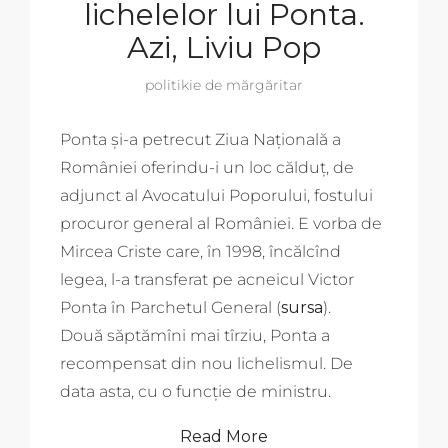
lichelelor lui Ponta.
Azi, Liviu Pop
politikie de mărgăritar
Ponta și-a petrecut Ziua Națională a
României oferindu-i un loc călduț, de
adjunct al Avocatului Poporului, fostului
procuror general al României. E vorba de
Mircea Criste care, în 1998, încălcînd
legea, l-a transferat pe acneicul Victor
Ponta în Parchetul General (
sursa
).
Două săptămîni mai tîrziu, Ponta a
recompensat din nou lichelismul. De
data asta, cu o funcție de ministru.
Read More