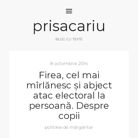
prisacariu
BLOG CU TEXTE
8 octombrie 2014
Firea, cel mai
mîrlănesc și abject
atac electoral la
persoană. Despre
copii
politikie de mărgăritar