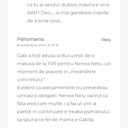
ca tu ai vandur dubios masina e vina
RAR? Deci…..ia mai gandeste inainte
de a scrie ceva…
Psihomama
Reply
8 octombrie 2014 at 19:51
Gabi a fost adusa la Bucuresti de o
matusa de la TVR pentru Nenea Nelu…un
moment de placere in „meandrele
concretului”.
Evident ca aranjamentele nu prevedeau
urmasi si obligatii. Nenea Nelu vazind ca
fata vrea cam multe, i-a facut vint la
partid. In continuare e treaba psihiatrului
sa spuna ce fel de mama e Gabita.