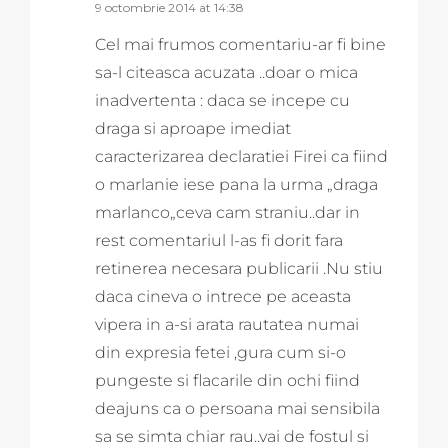
9 octombrie 2014 at 14:38
Cel mai frumos comentariu-ar fi bine
sa-l citeasca acuzata ..doar o mica
inadvertenta : daca se incepe cu
draga si aproape imediat
caracterizarea declaratiei Firei ca fiind
o marlanie iese pana la urma „draga
marlanco„ceva cam straniu..dar in
rest comentariul l-as fi dorit fara
retinerea necesara publicarii .Nu stiu
daca cineva o intrece pe aceasta
vipera in a-si arata rautatea numai
din expresia fetei ,gura cum si-o
pungeste si flacarile din ochi fiind
deajuns ca o persoana mai sensibila
sa se simta chiar rau..vai de fostul si