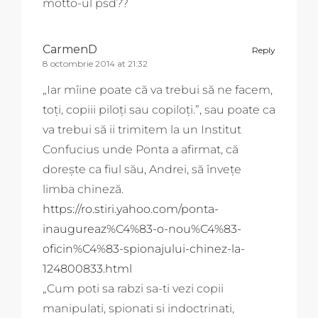
motto-ul psd??
CarmenD
Reply
8 octombrie 2014 at 21:32
„Iar mîine poate că va trebui să ne facem,
toți, copiii piloți sau copiloți.”, sau poate ca
va trebui să ii trimitem la un Institut
Confucius unde Ponta a afirmat, că
doreşte ca fiul său, Andrei, să înveţe
limba chineză.
https://ro.stiri.yahoo.com/ponta-
inaugureaz%C4%83-o-nou%C4%83-
oficin%C4%83-spionajului-chinez-la-
124800833.html
„Cum poti sa rabzi sa-ti vezi copii
manipulati, spionati si indoctrinati,