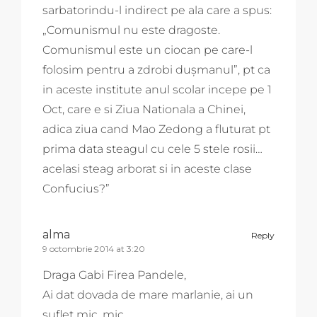
sarbatorindu-l indirect pe ala care a spus:
„Comunismul nu este dragoste.
Comunismul este un ciocan pe care-l
folosim pentru a zdrobi duşmanul”, pt ca
in aceste institute anul scolar incepe pe 1
Oct, care e si Ziua Nationala a Chinei,
adica ziua cand Mao Zedong a fluturat pt
prima data steagul cu cele 5 stele rosii…
acelasi steag arborat si in aceste clase
Confucius?”
alma
Reply
9 octombrie 2014 at 3:20
Draga Gabi Firea Pandele,
Ai dat dovada de mare marlanie, ai un
suflet mic, mic…