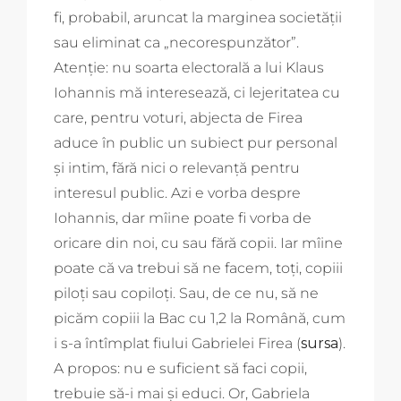
fi, probabil, aruncat la marginea societății
sau eliminat ca „necorespunzător”.
Atenție: nu soarta electorală a lui Klaus
Iohannis mă interesează, ci lejeritatea cu
care, pentru voturi, abjecta de Firea
aduce în public un subiect pur personal
și intim, fără nici o relevanță pentru
interesul public. Azi e vorba despre
Iohannis, dar mîine poate fi vorba de
oricare din noi, cu sau fără copii. Iar mîine
poate că va trebui să ne facem, toți, copiii
piloți sau copiloți. Sau, de ce nu, să ne
picăm copiii la Bac cu 1,2 la Română, cum
i s-a întîmplat fiului Gabrielei Firea (
sursa
).
A propos: nu e suficient să faci copii,
trebuie să-i mai și educi. Or, Gabriela