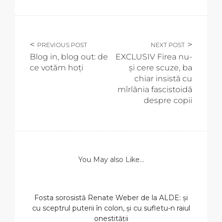
PREVIOUS POST
NEXT POST
Blog in, blog out: de
EXCLUSIV Firea nu-
ce votăm hoți
și cere scuze, ba
chiar insistă cu
mîrlănia fascistoidă
despre copii
You May also Like...
Fosta sorosistă Renate Weber de la ALDE: și
cu sceptrul puterii în colon, și cu sufletu-n raiul
onestității