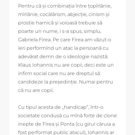
Pentru că și combinația între țopîrlănie,
mîrlănie, cocălărism, abjecție, cinism și
prostie harnică și voioasă trebuie să
poarte un nume, i s-a spus, simplu,
Gabriela Firea. Pe care Firea am văzut-o
ieri performînd un atac la persoană cu
adevărat demn de o ideologie nazistă:
Klaus Iohannis nu are copii, deci este un
infirm social care nu are dreptul să
candideze la președinție. Numai pentru
că nu are copii.
Cu tipul acesta de „handicap”, într-o
societate condusă cu mînă forte de clone
inepte de Firea și Ponta (cu girul căruia a
fost performat public atacul), Iohannis ar