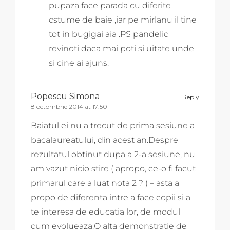
pupaza face parada cu diferite
cstume de baie ,iar pe mirlanu il tine
tot in bugigai aia .PS pandelic
revinoti daca mai poti si uitate unde
si cine ai ajuns.
Popescu Simona
Reply
8 octombrie 2014 at 17:50
Baiatul ei nu a trecut de prima sesiune a
bacalaureatului, din acest an.Despre
rezultatul obtinut dupa a 2-a sesiune, nu
am vazut nicio stire ( apropo, ce-o fi facut
primarul care a luat nota 2 ? ) – asta a
propo de diferenta intre a face copii si a
te interesa de educatia lor, de modul
cum evolueaza.O alta demonstratie de