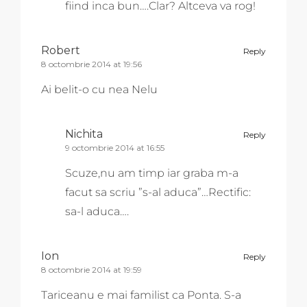
fiind inca bun….Clar? Altceva va rog!
Robert
Reply
8 octombrie 2014 at 19:56
Ai belit-o cu nea Nelu
Nichita
Reply
9 octombrie 2014 at 16:55
Scuze,nu am timp iar graba m-a
facut sa scriu ”s-al aduca”…Rectific:
sa-l aduca….
Ion
Reply
8 octombrie 2014 at 19:59
Tariceanu e mai familist ca Ponta. S-a