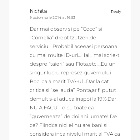
Nichita
Reply
9 octombrie 2014 at 16:53
Dar mai observ si pe ”Coco” si
”Cornelia” drept tzutzeri de
serviciu….Probabil aceeasi persoana
cu mai multe ID-uri…Hai….mai scrie-ti
despre ”taieri” sau Flota,etc….Eu un
singur lucru reprosez guvernului
Boc: ca a marit TVA-ul…Dar la cat
critica si ”se lauda” Ponta,ar fi putut
demult s-al aduca inapoi la 19%.Dar
NU A FACUT-o cu toate ca
”guverneaza” de doi ani jumate! De
ce? Fiindca nici el nu are bani si
considera inca nivelul marit al TVA ca