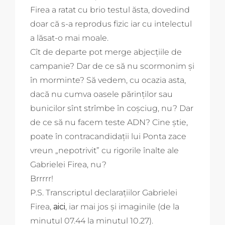
Firea a ratat cu brio testul ăsta, dovedind
doar că s-a reprodus fizic iar cu intelectul
a lăsat-o mai moale.
Cît de departe pot merge abjecțiile de
campanie? Dar de ce să nu scormonim și
în morminte? Să vedem, cu ocazia asta,
dacă nu cumva oasele părinților sau
bunicilor sînt strîmbe în coșciug, nu? Dar
de ce să nu facem teste ADN? Cine știe,
poate în contracandidații lui Ponta zace
vreun „nepotrivit” cu rigorile înalte ale
Gabrielei Firea, nu?
Brrrrr!
P.S. Transcriptul declarațiilor Gabrielei
Firea,
aici
, iar mai jos și imaginile (de la
minutul 07.44 la minutul 10.27).