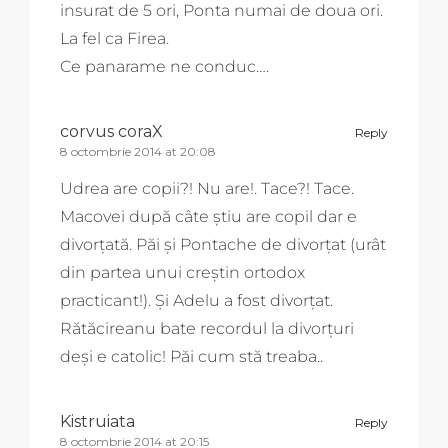
insurat de 5 ori, Ponta numai de doua ori.
La fel ca Firea.
Ce panarame ne conduc….
corvus coraX
Reply
8 octombrie 2014 at 20:08
Udrea are copii?! Nu are!. Tace?! Tace.
Macovei după câte știu are copil dar e
divorțată. Păi și Pontache de divorțat (urât
din partea unui creștin ortodox
practicant!). Și Adelu a fost divorțat.
Rătăcireanu bate recordul la divorțuri
deși e catolic! Păi cum stă treaba..
Kistruiata
Reply
8 octombrie 2014 at 20:15