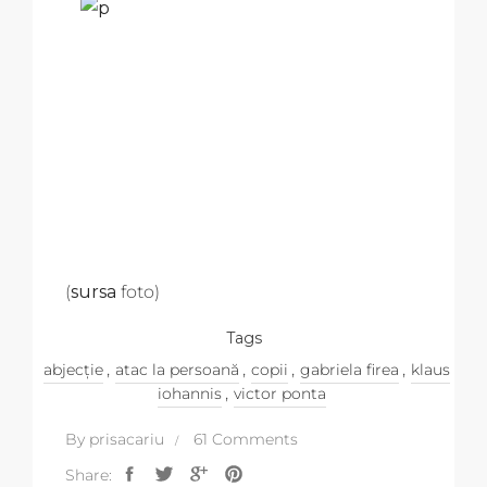
(
sursa
foto)
Tags
,
,
,
,
abjecție
atac la persoană
copii
gabriela firea
klaus
,
iohannis
victor ponta
By
prisacariu
61 Comments
Share: