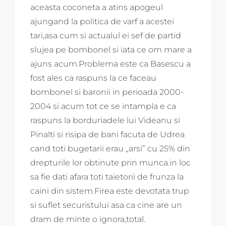
aceasta coconeta a atins apogeul
ajungand la politica de varf a acestei
tari,asa cum si actualul ei sef de partid
slujea pe bombonel si iata ce om mare a
ajuns acum.Problema este ca Basescu a
fost ales ca raspuns la ce faceau
bombonel si baronii in perioada 2000-
2004 si acum tot ce se intampla e ca
raspuns la borduriadele lui Videanu si
Pinalti si risipa de bani facuta de Udrea
cand toti bugetarii erau „arsi” cu 25% din
drepturile lor obtinute prin munca.in loc
sa fie dati afara toti taietorii de frunza la
caini din sistem.Firea este devotata trup
si suflet securistului asa ca cine are un
dram de minte o ignora,total.