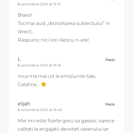
8 octombrie 2014 at 19:12
Bravo!
Tocmai aud „dezvoltarea subiectului” in
direct…
Raspuns: nici Ion Iliescu n-are!
L
Reply
8 octombrie 2014 at 19:16
Inca ma mai uit la emisiunile tale,
Cataline…
elijah
Reply
8 octombrie 2014 at 19:43
Mie imi este foarte greu sa gasesc oarece
calitati la angajatii devotati varanului iar