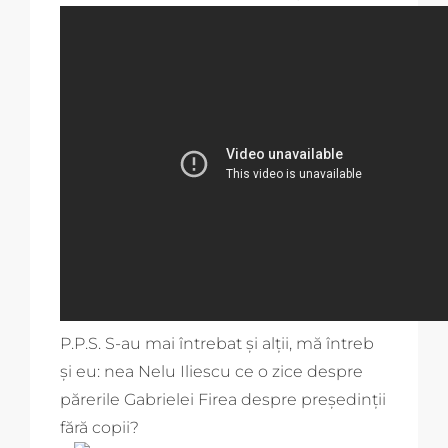
P.P.S. S-au mai întrebat și alții, mă întreb
și eu: nea Nelu Iliescu ce o zice despre
părerile Gabrielei Firea despre președinții
fără copii?