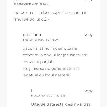
8 octombrie 2014 at 16:01
noroc cu ea ca face copii si se marita in
anul de doliu! o /…/
prisacariu
Reply
8 octombrie 2014 at 16:04
gabi, hai să nu înjurăm, că ne
coborîm la nivelul lor (de aia te-am
cenzurat parțial:)
PS și nici să nu generalizăm în
legătură cu locul nașterii:)
L
Reply
8 octombrie 2014 at 19:15
Uite, de data asta, desi m-ai tras