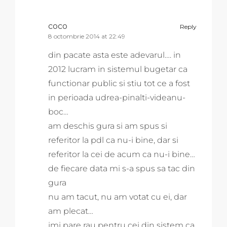
coco
Reply
8 octombrie 2014 at 22:49
din pacate asta este adevarul…. in
2012 lucram in sistemul bugetar ca
functionar public si stiu tot ce a fost
in perioada udrea-pinalti-videanu-
boc…
am deschis gura si am spus si
referitor la pdl ca nu-i bine, dar si
referitor la cei de acum ca nu-i bine…
de fiecare data mi s-a spus sa tac din
gura
nu am tacut, nu am votat cu ei, dar
am plecat…
imi pare rau pentru cei din sistem ca