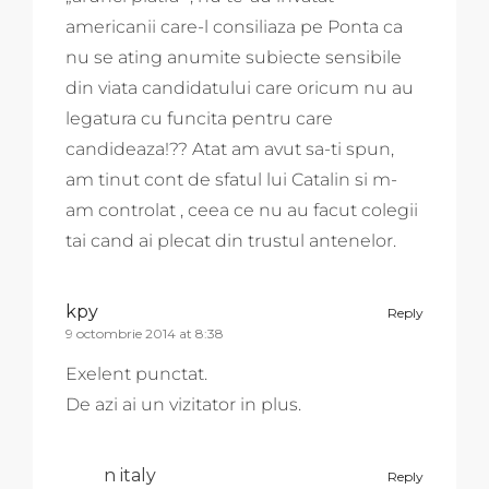
americanii care-l consiliaza pe Ponta ca
nu se ating anumite subiecte sensibile
din viata candidatului care oricum nu au
legatura cu funcita pentru care
candideaza!?? Atat am avut sa-ti spun,
am tinut cont de sfatul lui Catalin si m-
am controlat , ceea ce nu au facut colegii
tai cand ai plecat din trustul antenelor.
kpy
Reply
9 octombrie 2014 at 8:38
Exelent punctat.
De azi ai un vizitator in plus.
n italy
Reply