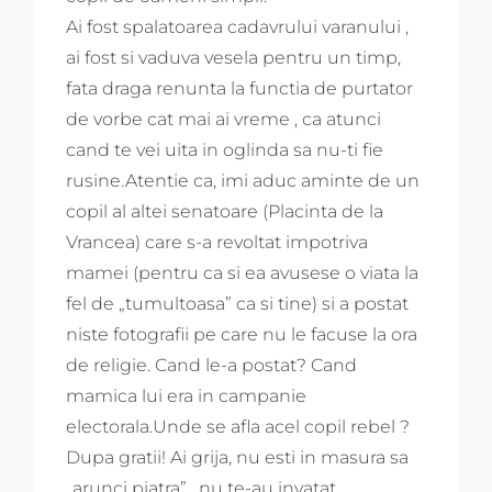
Ai fost spalatoarea cadavrului varanului ,
ai fost si vaduva vesela pentru un timp,
fata draga renunta la functia de purtator
de vorbe cat mai ai vreme , ca atunci
cand te vei uita in oglinda sa nu-ti fie
rusine.Atentie ca, imi aduc aminte de un
copil al altei senatoare (Placinta de la
Vrancea) care s-a revoltat impotriva
mamei (pentru ca si ea avusese o viata la
fel de „tumultoasa” ca si tine) si a postat
niste fotografii pe care nu le facuse la ora
de religie. Cand le-a postat? Cand
mamica lui era in campanie
electorala.Unde se afla acel copil rebel ?
Dupa gratii! Ai grija, nu esti in masura sa
„arunci piatra” , nu te-au invatat