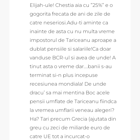
Elijah-ule! Chestia aia cu ”25%” e o
gogorita frecata de ani de zile de
catre neseriosi.Adu-ti aminte ca
inainte de asta cu nu multa vreme
impostorul de Tariceanu aproape a
dublat pensiile si salariile!Ca doar
vanduse BCR-ul si avea de unde! A
tinut asta o vreme dar….banii s-au
terminat si-n plus incepuse
recesiunea mondiala! De unde
dracu’ sa mai mentina Boc acele
pensii umflate de Tariceanu fiindca
la vremea umflarii veneau alegeri?
Ha? Tari precum Grecia (ajutata din
greu cu zeci de miliarde euro de
catre UE tot a incurcat-o