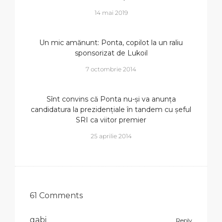
14 mai 2019
Un mic amănunt: Ponta, copilot la un raliu
sponsorizat de Lukoil
7 octombrie 2014
Sînt convins că Ponta nu-și va anunța
candidatura la prezidențiale în tandem cu șeful
SRI ca viitor premier
25 aprilie 2014
61 Comments
gabi
Reply