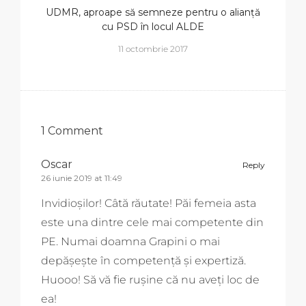
UDMR, aproape să semneze pentru o alianță
cu PSD în locul ALDE
11 octombrie 2017
1 Comment
Oscar
Reply
26 iunie 2019 at 11:49
Invidioșilor! Câtă răutate! Păi femeia asta
este una dintre cele mai competente din
PE. Numai doamna Grapini o mai
depășește în competență și expertiză.
Huooo! Să vă fie rușine că nu aveți loc de
ea!