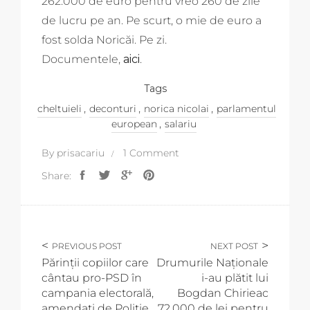
262.000 de euro pentru vreo 260 de zile
de lucru pe an. Pe scurt, o mie de euro a
fost solda Noricăi. Pe zi.
Documentele,
aici
.
Tags
,
,
,
cheltuieli
deconturi
norica nicolai
parlamentul
,
european
salariu
By
prisacariu
1 Comment
Share:
PREVIOUS POST
NEXT POST
Părinții copiilor care
Drumurile Naționale
cântau pro-PSD în
i-au plătit lui
campania electorală,
Bogdan Chirieac
amendați de Poliție
72.000 de lei pentru