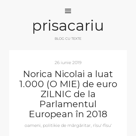
prisacariu
BLOG CU TEXTE
26 iunie 2019
Norica Nicolai a luat
1.000 (O MIE) de euro
ZILNIC de la
Parlamentul
European în 2018
oameni
,
politikie de mărgăritar
,
rîsu'-fîsu'