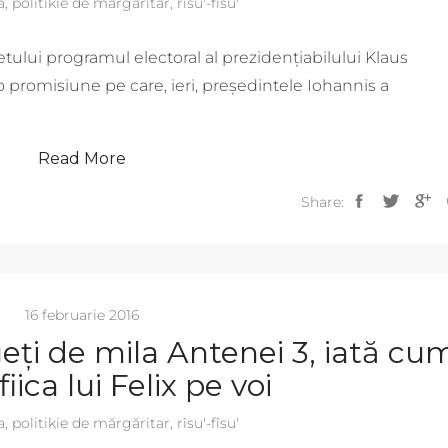
a
,
politikie de mărgăritar
,
rîsu'-fîsu'
tului programul electoral al prezidențiabilului Klaus
ă o promisiune pe care, ieri, președintele Iohannis a
Read More
Share:
16 februarie 2016
geți de mila Antenei 3, iată cu
fiica lui Felix pe voi
a
,
politikie de mărgăritar
,
rîsu'-fîsu'