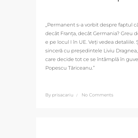
„Permanent s-a vorbit despre faptul c
decât Franţa, decât Germania? Greu de
e pe locul I în UE. Veţi vedea detaliile
sinceră cu preşedintele Liviu Dragnea, 
care decide tot ce se întâmplă în guver
Popescu Tăriceanu.”
By
prisacariu
No Comments