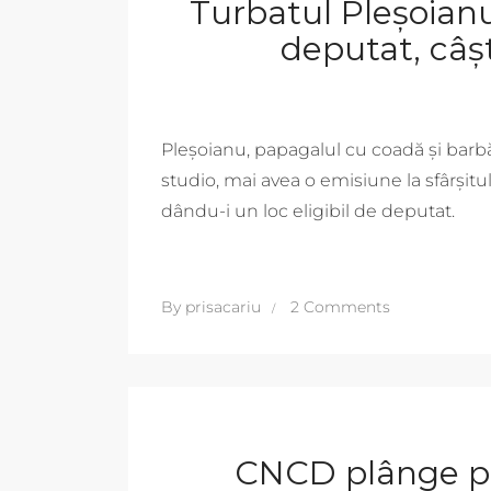
Turbatul Pleșoianu
deputat, câș
Pleșoianu, papagalul cu coadă și barbă 
studio, mai avea o emisiune la sfârșitul 
dându-i un loc eligibil de deputat.
By
prisacariu
2 Comments
CNCD plânge pe