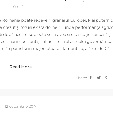
rîsu'-fîsu'
ă România poate redeveni grânarul Europei. Mai puternic
 crezut şi totuşi există domenii unde performanţa agrico
. Şi după aceste subiecte vom avea şi o discuţie serioasă şi
cel mai important şi influent om al actualei guvernări, ce
n, în partid şi în majoritatea parlamentară, alături de Căli
Read More
Share:
12 octombrie 2017