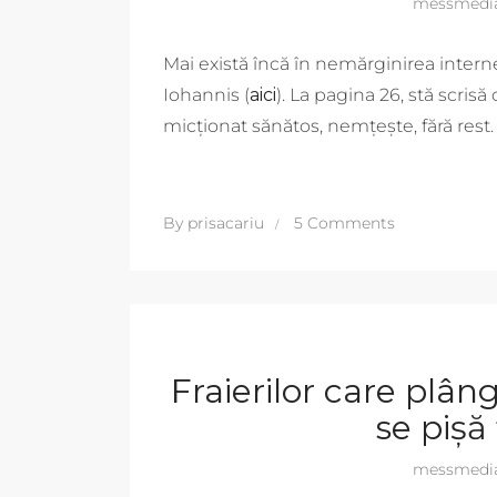
messmedi
Mai există încă în nemărginirea interne
Iohannis (
aici
). La pagina 26, stă scris
micționat sănătos, nemțește, fără rest.
By
prisacariu
5 Comments
Fraierilor care plân
se pișă 
messmedi