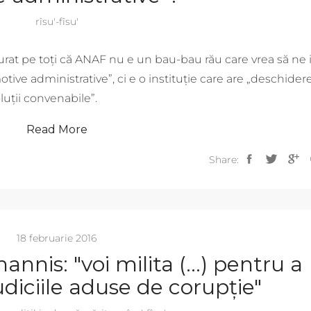
rîsu'-fîsu'
rat pe toți că ANAF nu e un bau-bau rău care vrea să ne 
ive administrative”, ci e o instituție care are „deschider
luții convenabile”.
Read More
Share:
18 februarie 2016
hannis: "voi milita (…) pentru a
diciile aduse de corupție"