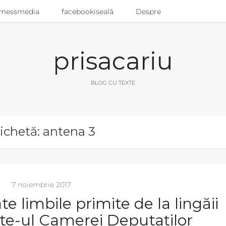
messmedia
facebookiseală
Despre
prisacariu
BLOG CU TEXTE
ichetă: antena 3
7 noiembrie 2017
e limbile primite de la lingăii
ite-ul Camerei Deputaților