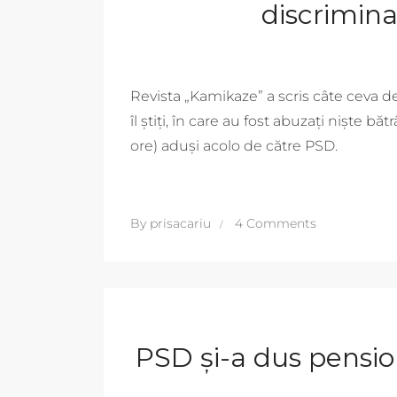
discriminat
Revista „Kamikaze” a scris câte ceva de
îl știți, în care au fost abuzați niște băt
ore) aduși acolo de către PSD.
By
prisacariu
4 Comments
PSD și-a dus pensio