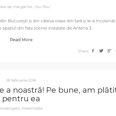
tikie de mărgăritar
,
rîsu'-fîsu'
din București și din câteva orașe din țară și le-a încolonat
 spațiul din fața scenei instalate de Antena 3.
Read More
Share:
18 februarie 2016
e a noastră! Pe bune, am plăti
pentru ea
investigații
,
messmedia