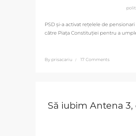
poli
PSD și-a activat rețelele de pensionari 
către Piața Constituției pentru a umple
By
prisacariu
17 Comments
Să iubim Antena 3, 