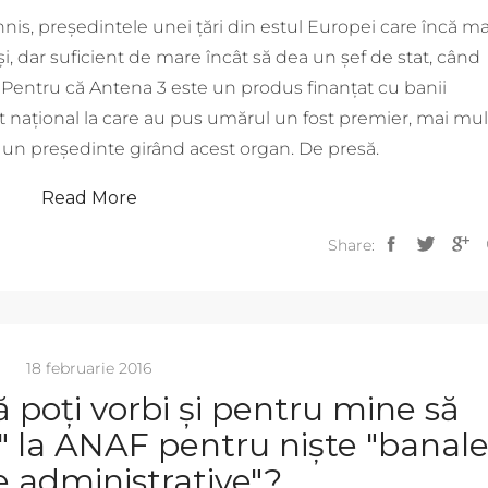
nis, președintele unei țări din estul Europei care încă ma
 dar suficient de mare încât să dea un șef de stat, când
? Pentru că Antena 3 este un produs finanțat cu banii
ct național la care au pus umărul un fost premier, mai mul
 și un președinte girând acest organ. De presă.
Read More
Share:
18 februarie 2016
 poți vorbi și pentru mine să
" la ANAF pentru niște "banal
 administrative"?