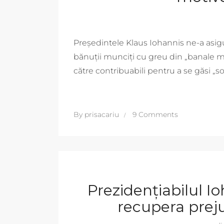
Președintele Klaus Iohannis ne-a asigu
bănuții munciți cu greu din „banale mot
către contribuabili pentru a se găsi „so
By
prisacariu
9 Comments
Prezidențiabilul Io
recupera preju