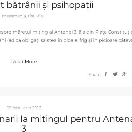
 bătrânii și psihopații
messmedia
,
rîsu'-fîsu'
spre mărețul miting al Antenei 3, ăla din Piața Constituție
râni (adică obligați să stea în ploaie, frig și în picioare câtev
Read More
Share:
19 februarie 2016
narii la mitingul pentru Anten
3