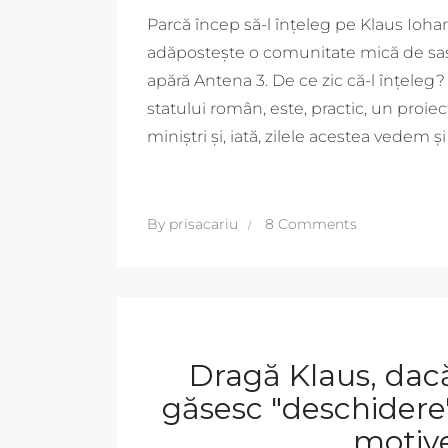
Parcă încep să-l înțeleg pe Klaus Iohan
adăpostește o comunitate mică de sași,
apără Antena 3. De ce zic că-l înțeleg
statului român, este, practic, un proie
miniștri și, iată, zilele acestea vedem
By
prisacariu
8 Comments
Dragă Klaus, dacă
găsesc "deschidere
motive