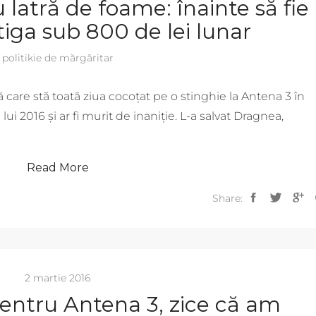
 latră de foame: înainte să fie
tiga sub 800 de lei lunar
politikie de mărgăritar
care stă toată ziua cocoțat pe o stinghie la Antena 3 în
lui 2016 și ar fi murit de inaniție. L-a salvat Dragnea,
Read More
Share:
2 martie 2016
ntru Antena 3, zice că am